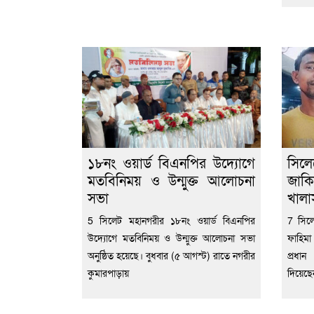
১৮নং ওয়ার্ড বিএনপির উদ্যোগে
সিল
মতবিনিময় ও উন্মুক্ত আলোচনা
জাকি
সভা
খালা
5 সিলেট মহানগরীর ১৮নং ওয়ার্ড বিএনপির
7 সিল
উদ্যোগে মতবিনিময় ও উন্মুক্ত আলোচনা সভা
ফাহিমা
অনুষ্ঠিত হয়েছে। বুধবার (৫ আগস্ট) রাতে নগরীর
প্রধা
কুমারপাড়ায়
দিয়েছ