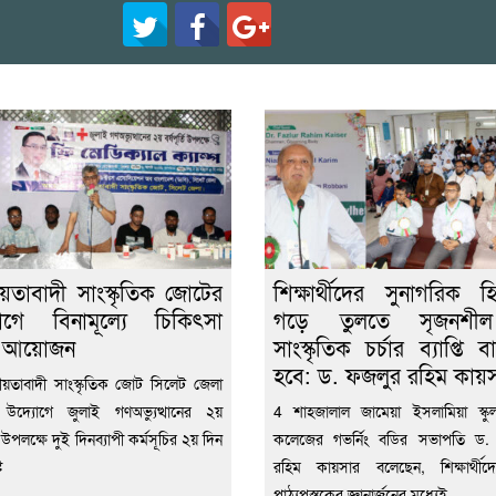
য়তাবাদী সাংস্কৃতিক জোটের
শিক্ষার্থীদের সুনাগরিক হ
োগে বিনামূল্যে চিকিৎসা
গড়ে তুলতে সৃজনশ
া আয়োজন
সাংস্কৃতিক চর্চার ব্যাপ্তি 
হবে: ড. ফজলুর রহিম কায়
য়তাবাদী সাংস্কৃতিক জোট সিলেট জেলা
 উদ্যোগে জুলাই গণঅভ্যুত্থানের ২য়
4 শাহজালাল জামেয়া ইসলামিয়া স্কুল 
্তি উপলক্ষে দুই দিনব্যাপী কর্মসূচির ২য় দিন
কলেজের গভর্নিং বডির সভাপতি ড.
ট
রহিম কায়সার বলেছেন, শিক্ষার্থীদ
পাঠ্যপুস্তকের জ্ঞানার্জনের মধ্যেই