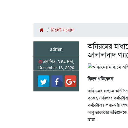
সিলেট সংবাদ
অনিয়মের মাধ্য
admin
জালালাবাদ গ্যা
প্রকাশিত: 3:54 PM,
December 13, 2020
নিজস্ব প্রতিবেদক
অনিয়মের মাধ্যমে আউটসোর্
করেছে সর্বস্তরের কর্মচা
কর্মচারীরা। প্রধানমন্ত্র
আবু তালেবের প্রতিষ্ঠানক
তারা।