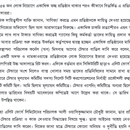
। ২৫৪ জন লোক নিয়োগে একাধিক স্বচ্ছ প্রতিষ্ঠান থাকার পরও কীভাবে বিতর্কিত এ প্রতি
কাদাররা।
ধিক দায়িত্বশীল ব্যক্তি জানান, ‘বাণিজ্য’ করতে এমন প্রতিষ্ঠানকে দায়িত্ব দেওয়া হয়েছে
বাণিজ্যের অভিযোগ ছিল আল আরাফাতের বিরুদ্ধে। একাধিক চাকরি প্রত্যাশীরও এম
ে লাখ লাখ টাকার বাণিজ্য করতেই গ্যাসের কিছু কর্মকর্তা তাদের দায়িত্ব প্রদান
বার প্রক্রিয়া শুরু করতে ঊর্ধ্বতন কর্তৃপক্ষের দ্বারস্থ হচ্ছেন একাধিক প্রতিষ্ঠানের ম
যবস্থাপনা পরিচালক কর্নেল (অব) মিসবাহ আগের টেন্ডার বাতিল দাবি করে বলেন,
 একটি অদক্ষ ও নামকাওয়াস্তে প্রতিষ্ঠানকে লোক নিয়োগের ইজারা দেওয়া হয়েছে।
শিগগিরই উচ্চ আদালতে রিট করব। এদিকে বর্তমান রান সিকিউরিটি ছাড়াও এলিট ফোর্স
্ঠান টেন্ডারে অংশ নিলেও বাক্স খোলার সময় তাদের প্রতিনিধিদের সামনে রাখা 
ে টেন্ডার মূল্যায়ন কমিটির সদস্য সিলেট সিটি করপোরেশনের নির্বাহী প্রকৌশলী রু
 দুটি কমিটি ছিল। আমি ছিলাম মূল্যায়ন কমিটিতে। টেন্ডার ওপেনিং কমিটিতে অন্যরা ছিল
 খোলার তারিখের বিষয়টি আবেদনের কপিতেই আগে উল্লেখ করা থাকে। সে তারিখ 
 উপস্থিত থাকেন।
য়া এলিট ফোর্স লিমিটেডের পরিচালক আলী ওয়াসিকুজ্জামান চৌধুরী জানান, তার প্রত
 টেন্ডার প্রক্রিয়া ও কাজ দেওয়ার সিদ্ধান্তের বিষয়ে ক্ষুব্ধ। তারা আইনের আশ্রয় নে
বাতিলের দাবি করেন। নিজের জানা মতে টেন্ডারে কোনো অনিয়ম ও দুর্নীতি হয়নি 