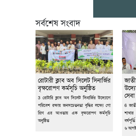
সর্বশেষ সংবাদ
রোটারী ক্লাব অব সিলেট সিনার্জির
জাতী
বৃক্ষরোপণ কর্মসূচি অনুষ্ঠিত
উদ্য
সেব
3 রোটারি ক্লাব অব সিলেট সিনার্জির উদ্যোগে
পরিবেশ রক্ষায় জনসচেতনতা বৃদ্ধির লক্ষ্যে গো
6 জাতী
গ্রিণ এর আওতায় এক বৃক্ষরোপণ কর্মসূচি
শাখার
অনুষ্ঠিত
বর্ষপূর
৬ আগষ্