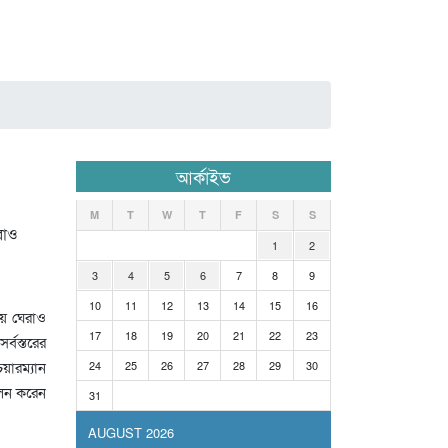
আর্কাইভ
M
T
W
T
F
S
S
1
2
3
4
5
6
7
8
9
10
11
12
13
14
15
16
লয় ঘেরাও
17
18
19
20
21
22
23
্বস্তরের
েয়ারম্যান
24
25
26
27
28
29
30
ালন করেন
31
AUGUST 2026