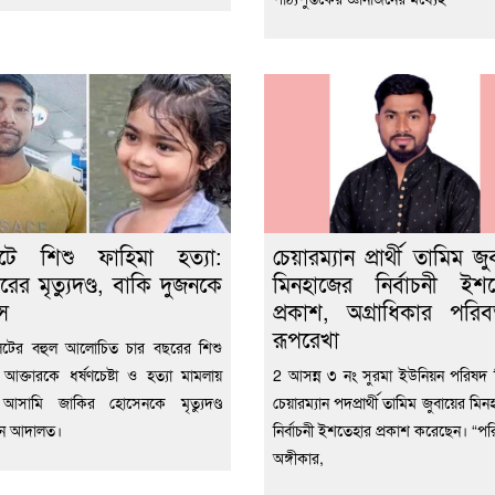
েটে শিশু ফাহিমা হত্যা:
চেয়ারম্যান প্রার্থী তামিম জু
রের মৃত্যুদণ্ড, বাকি দুজনকে
মিনহাজের নির্বাচনী ইশ
স
প্রকাশ, অগ্রাধিকার পরিবর
রূপরেখা
েটের বহুল আলোচিত চার বছরের শিশু
 আক্তারকে ধর্ষণচেষ্টা ও হত্যা মামলায়
2 আসন্ন ৩ নং সুরমা ইউনিয়ন পরিষদ নি
ন আসামি জাকির হোসেনকে মৃত্যুদণ্ড
চেয়ারম্যান পদপ্রার্থী তামিম জুবায়ের মিন
েন আদালত।
নির্বাচনী ইশতেহার প্রকাশ করেছেন। “পরি
অঙ্গীকার,