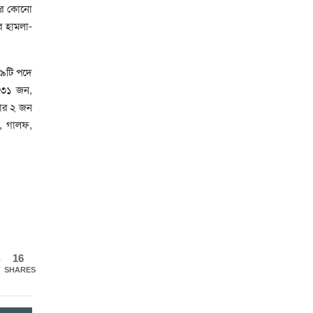
ারে কোনো
রে হামলা-
 ৯টি পদে
 ৩১ জন,
রার ২ জন
ি, গালফ,
16
SHARES