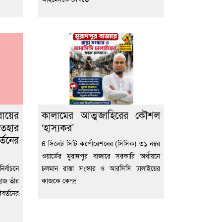
বায়ের
কালামের আত্মজাহিরের কৌশল
তেহার
‘হাস্যকর’
্তনের
6 সিলেট সিটি কর্পোরেশনের (সিসিক) ৩১ নম্বর
ওয়ার্ডের মুরাদপুর বাজারে সরকারি অর্থায়নে
র্বাচনে
চলমান রাস্তা সংস্কার ও আরসিসি ঢালাইয়ের
হাজ তাঁর
কাজকে কেন্দ্র
বর্তনের