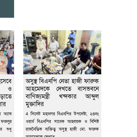
িসেবে
অসুস্থ বিএনপি নেতা হাজী ফারুক
ীল ও
আহমেদকে দেখতে বাসভবনে
বাড়াতে
বাণিজ্যমন্ত্রী খন্দকার আব্দুল
সার
মুক্তাদির
অ্যান্ড
4 সিলেট মহানগর বিএনপির উপদেষ্টা, ২৩নং
 ফজলুর
ওয়ার্ড বিএনপির সাবেক আহ্বায়ক ও বিশিষ্ট
ের শুধু
রাজনৈতিক ব্যক্তিত্ব অসুস্থ হাজী মো. ফারুক
আহমেদকে দেখতে