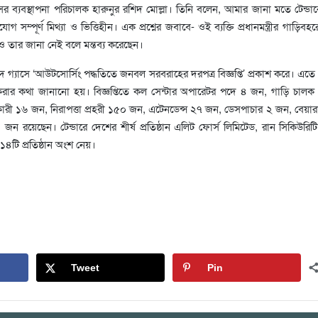
র ব্যবস্থাপনা পরিচালক হারুনুর রশিদ মোল্লা। তিনি বলেন, আমার জানা মতে টেন্ড
ম্পূর্ণ মিথ্যা ও ভিত্তিহীন। এক প্রশ্নের জবাবে- ওই ব্যক্তি প্রধানমন্ত্রীর গাড়িবহ
 তার জানা নেই বলে মন্তব্য করেছেন।
্যাসে ‘আউটসোর্সিং পদ্ধতিতে জনবল সরবরাহের দরপত্র বিজ্ঞপ্তি’ প্রকাশ করে। এতে
র কথা জানানো হয়। বিজ্ঞপ্তিতে কল সেন্টার অপারেটর পদে ৪ জন, গাড়ি চালক
কারী ১৬ জন, নিরাপত্তা প্রহরী ১৫০ জন, এটেনডেন্স ২৭ জন, ডেসপাচার ২ জন, বেয়া
১ জন রয়েছেন। টেন্ডারে দেশের শীর্ষ প্রতিষ্ঠান এলিট ফোর্স লিমিটেড, রান সিকিউরিট
-১৪টি প্রতিষ্ঠান অংশ নেয়।
Tweet
Pin