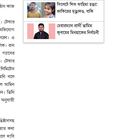
সিলেটে শিশু ফাহিমা হত্যা:
ষ্ঠান কাজ
জাকিরের মৃত্যুদণ্ড, বাকি
দুজনকে খালাস
। টেন্ডার
চেয়ারম্যান প্রার্থী তামিম
ন অভিযোগ
জুবায়ের মিনহাজের নির্বাচনী
 করেন। এ
ইশতেহার প্রকাশ,
ালিক। রান
অগ্রাধিকার পরিবর্তনের
 গ্যাসের
রূপরেখা
 টেন্ডার
 লিমিটেড
হয়নি বলে
হুল আমিন
েন। তিনি
অনুযায়ী
িষ্ঠানসহ
ওয়ার কথা
বলে দাবি