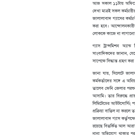
আজ সকাল ১১টায় অফিসে 
দেখা মাত্রই সকল কর্মচার
জালালাবাদ গ্যাসের কর্ম
করা হবে। আন্দোলনকারীরা
লোককে কাজে না লাগানো
গ্যাস ট্রান্সমিশন অ্যান
সাংবাদিকদের জানান, যে
সাপেক্ষে সিদ্ধান্ত গ্রহণ কর
জানা যায়, সিলেটে জালা
কর্মকর্তাদের সঙ্গে এ অ
তালেব ফেনি জেলার পরশুর
আসামি। তার বিরুদ্ধে প্রা
লিমিটেডের আউটসোর্সিং পদ্
প্রক্রিয়া বাতিল না করল
জালালাবাদ গ্যাস কর্তৃপক্
রয়েছে বিতর্কিত আল আরাফাত 
নানা অভিযোগ থাকার পরও