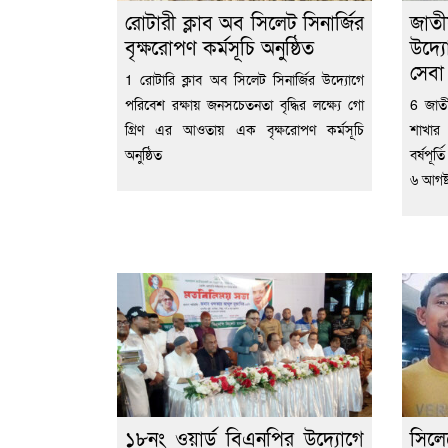
রোটারী ক্লাব অব সিলেট সিনার্জির
জাতী
বৃক্ষরোপণ কর্মসূচি অনুষ্ঠিত
উদ্য
সেব
1 রোটারি ক্লাব অব সিলেট সিনার্জির উদ্যোগে
পরিবেশ রক্ষায় জনসচেতনতা বৃদ্ধির লক্ষ্যে গো
6 জাতী
গ্রিণ এর আওতায় এক বৃক্ষরোপণ কর্মসূচি
শাখার
অনুষ্ঠিত
বর্ষপূর
৬ আগষ্
১৮নং ওয়ার্ড বিএনপির উদ্যোগে
সিল