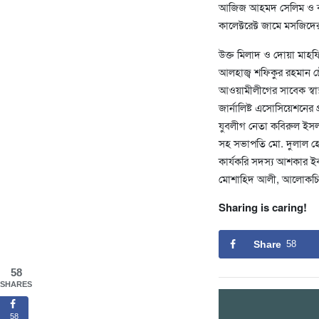
আজিজ আহমদ সেলিম ও বদর
কালেক্টরেক্ট জামে মসজি
উক্ত মিলাদ ও দোয়া মাহ
আলহাজ্ব শফিকুর রহমান চ
আওয়ামীলীগের সাবেক স্বা
জার্নালিষ্ট এসোসিয়েশনে
যুবলীগ নেতা কবিরুল ইসল
সহ সভাপতি মো. দুলাল হো
কার্যকরি সদস্য আশকার ই
মোশাহিদ আলী, আলোকচিত্রী
Sharing is caring!
Share
58
58
SHARES
58