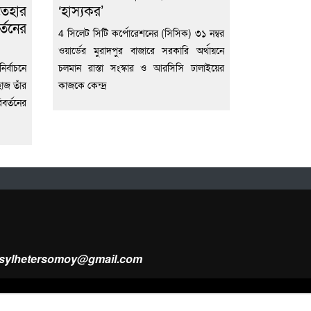
তেহার
‘হাস্যকর’
্তনের
4 সিলেট সিটি কর্পোরেশনের (সিসিক) ৩১ নম্বর
ওয়ার্ডের মুরাদপুর বাজারে সরকারি অর্থায়নে
র্বাচনে
চলমান রাস্তা সংস্কার ও আরসিসি ঢালাইয়ের
হাজ তাঁর
কাজকে কেন্দ্র
বর্তনের
ysylhetersomoy@gmail.com
Design & Developed by
Web Nest