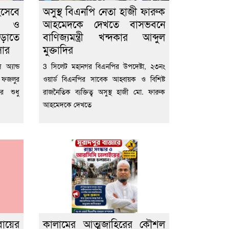
িসেবে
অসুস্থ বিএনপি নেতা হাজী ফারুক
ীল ও
আহমেদকে দেখতে বাসভবনে
বাড়াতে
বাণিজ্যমন্ত্রী খন্দকার আব্দুল
সার
মুক্তাদির
অ্যান্ড
3 সিলেট মহানগর বিএনপির উপদেষ্টা, ২৩নং
 ফজলুর
ওয়ার্ড বিএনপির সাবেক আহ্বায়ক ও বিশিষ্ট
ের শুধু
রাজনৈতিক ব্যক্তিত্ব অসুস্থ হাজী মো. ফারুক
আহমেদকে দেখতে
বায়ের
কালামের আত্মজাহিরের কৌশল