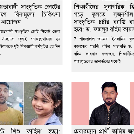
য়তাবাদী সাংস্কৃতিক জোটের
শিক্ষার্থীদের সুনাগরিক হ
োগে বিনামূল্যে চিকিৎসা
গড়ে তুলতে সৃজনশ
া আয়োজন
সাংস্কৃতিক চর্চার ব্যাপ্তি 
হবে: ড. ফজলুর রহিম কায়
য়তাবাদী সাংস্কৃতিক জোট সিলেট জেলা
 উদ্যোগে জুলাই গণঅভ্যুত্থানের ২য়
7 শাহজালাল জামেয়া ইসলামিয়া স্কুল 
্তি উপলক্ষে দুই দিনব্যাপী কর্মসূচির ২য় দিন
কলেজের গভর্নিং বডির সভাপতি ড.
ট
রহিম কায়সার বলেছেন, শিক্ষার্থীদ
পাঠ্যপুস্তকের জ্ঞানার্জনের মধ্যেই
েটে শিশু ফাহিমা হত্যা:
চেয়ারম্যান প্রার্থী তামিম জু