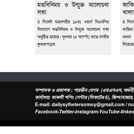
মতবিনিময় ও উন্মুক্ত আলোচনা
জাকি
সভা
খালা
3 সিলেট মহানগরীর ১৮নং ওয়ার্ড বিএনপির
6 সিল
উদ্যোগে মতবিনিময় ও উন্মুক্ত আলোচনা সভা
ফাহিমা
অনুষ্ঠিত হয়েছে। বুধবার (৫ আগস্ট) রাতে নগরীর
প্রধা
কুমারপাড়ায়
দিয়েছ
সম্পাদক ও প্রকাশক : পারভীন বেগম (এমএসএস, অর্থনী
কার্যালয়: কাকলী শপিং সেন্টার (লিফটের 6), জিন্দাবাজা
E-mail: dailysylhetersomoy@gmail.com / n
Facebook-Twitter-instagram-YouTube-linked
About Us
Contact
-
Privacy Policy