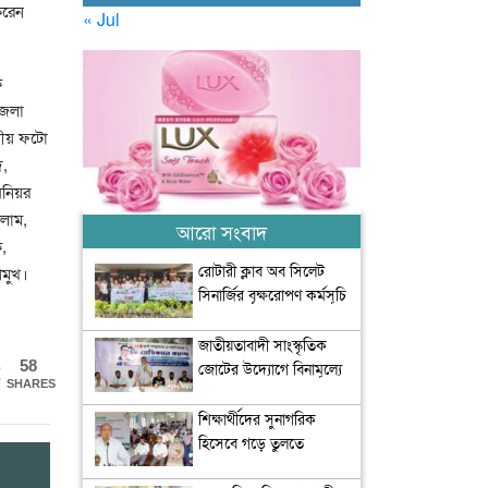
করেন
« Jul
ক
জেলা
গীয় ফটো
দ,
িনিয়র
সলাম,
আরো সংবাদ
,
রোটারী ক্লাব অব সিলেট
রমুখ।
সিনার্জির বৃক্ষরোপণ কর্মসূচি
অনুষ্ঠিত
জাতীয়তাবাদী সাংস্কৃতিক
58
জোটের উদ্যোগে বিনামূল্যে
SHARES
চিকিৎসা সেবা আয়োজন
শিক্ষার্থীদের সুনাগরিক
হিসেবে গড়ে তুলতে
সৃজনশীল ও সাংস্কৃতিক চর্চার