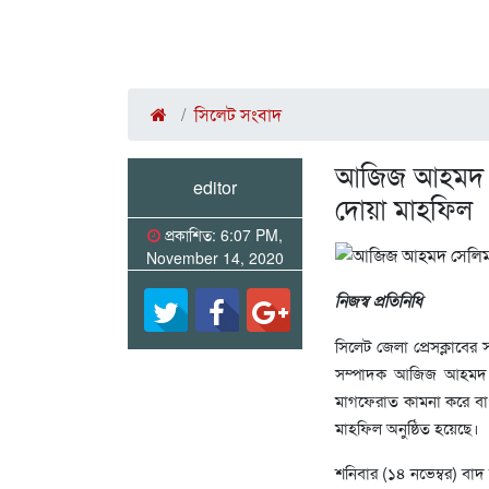
সিলেট সংবাদ
আজিজ আহমদ সে
editor
দোয়া মাহফিল
প্রকাশিত: 6:07 PM,
November 14, 2020
নিজস্ব প্রতিনিধি
সিলেট জেলা প্রেসক্লাবের 
সম্পাদক আজিজ আহমদ স
মাগফেরাত কামনা করে বা
মাহফিল অনুষ্ঠিত হয়েছে।
শনিবার (১৪ নভেম্বর) বা