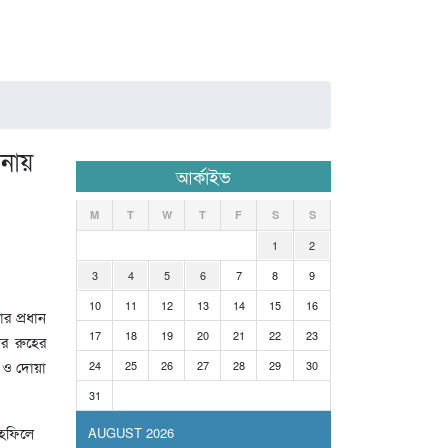
নায়
আর্কাইভ
M
T
W
T
F
S
S
1
2
3
4
5
6
7
8
9
10
11
12
13
14
15
16
ার প্রধান
17
18
19
20
21
22
23
র রুহের
দ ও দোয়া
24
25
26
27
28
29
30
31
াহফিলে
AUGUST 2026