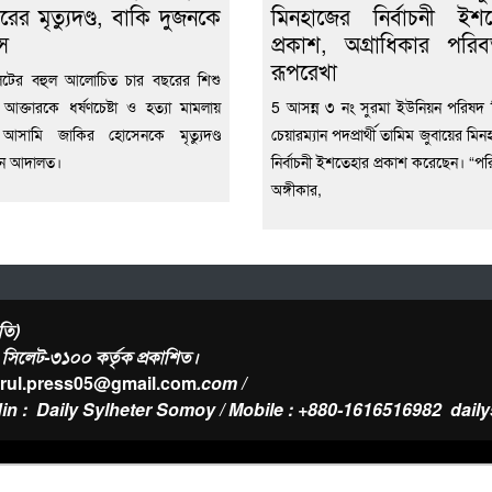
রের মৃত্যুদণ্ড, বাকি দুজনকে
মিনহাজের নির্বাচনী ইশ
স
প্রকাশ, অগ্রাধিকার পরিবর
রূপরেখা
েটের বহুল আলোচিত চার বছরের শিশু
 আক্তারকে ধর্ষণচেষ্টা ও হত্যা মামলায়
5 আসন্ন ৩ নং সুরমা ইউনিয়ন পরিষদ নি
ন আসামি জাকির হোসেনকে মৃত্যুদণ্ড
চেয়ারম্যান পদপ্রার্থী তামিম জুবায়ের মিন
েন আদালত।
নির্বাচনী ইশতেহার প্রকাশ করেছেন। “পরি
অঙ্গীকার,
তি)
র, সিলেট-৩১০০ কর্তৃক প্রকাশিত।
urul.press05@gmail.com
.com /
in : Daily Sylheter Somoy / Mobile : +880-1616516982
dail