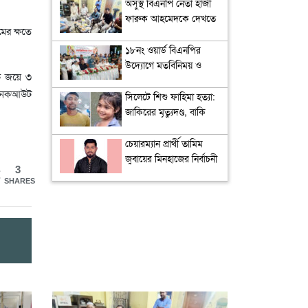
ব্যাপ্তি বাড়াতে হবে: ড.
অসুস্থ বিএনপি নেতা হাজী
ফজলুর রহিম কায়সার
ফারুক আহমেদকে দেখতে
ের ক্ষতে
বাসভবনে বাণিজ্যমন্ত্রী
খন্দকার আব্দুল মুক্তাদির
১৮নং ওয়ার্ড বিএনপির
উদ্যোগে মতবিনিময় ও
ক জয়ে ৩
উন্মুক্ত আলোচনা সভা
লে নকআউট
সিলেটে শিশু ফাহিমা হত্যা:
জাকিরের মৃত্যুদণ্ড, বাকি
দুজনকে খালাস
চেয়ারম্যান প্রার্থী তামিম
জুবায়ের মিনহাজের নির্বাচনী
3
ইশতেহার প্রকাশ,
SHARES
অগ্রাধিকার পরিবর্তনের
রূপরেখা