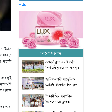
« Jul
বস টমাস
আরো সংবাদ
ে সমস্যা
ছে ফরাসি
রোটারী ক্লাব অব সিলেট
সিনার্জির বৃক্ষরোপণ কর্মসূচি
অনুষ্ঠিত
দলের দুই
জাতীয়তাবাদী সাংস্কৃতিক
মুখোমুখি
জোটের উদ্যোগে বিনামূল্যে
চিকিৎসা সেবা আয়োজন
োল পাবেন
শিক্ষার্থীদের সুনাগরিক
হিসেবে গড়ে তুলতে
েক। তারা
সৃজনশীল ও সাংস্কৃতিক চর্চার