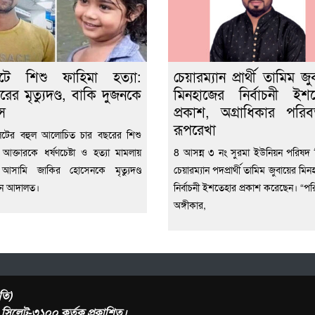
েটে শিশু ফাহিমা হত্যা:
চেয়ারম্যান প্রার্থী তামিম জু
রের মৃত্যুদণ্ড, বাকি দুজনকে
মিনহাজের নির্বাচনী ইশ
স
প্রকাশ, অগ্রাধিকার পরিবর
রূপরেখা
েটের বহুল আলোচিত চার বছরের শিশু
 আক্তারকে ধর্ষণচেষ্টা ও হত্যা মামলায়
8 আসন্ন ৩ নং সুরমা ইউনিয়ন পরিষদ নি
ন আসামি জাকির হোসেনকে মৃত্যুদণ্ড
চেয়ারম্যান পদপ্রার্থী তামিম জুবায়ের মিন
েন আদালত।
নির্বাচনী ইশতেহার প্রকাশ করেছেন। “পরি
অঙ্গীকার,
তি)
র, সিলেট-৩১০০ কর্তৃক প্রকাশিত।