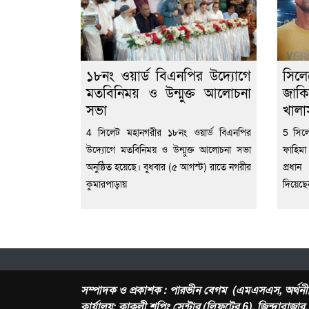
১৮নং ওয়ার্ড বিএনপির উদ্যোগে
সিল
মতবিনিময় ও উন্মুক্ত আলোচনা
জাকি
সভা
খালা
4 সিলেট মহানগরীর ১৮নং ওয়ার্ড বিএনপির
5 সিল
উদ্যোগে মতবিনিময় ও উন্মুক্ত আলোচনা সভা
ফাহিমা
অনুষ্ঠিত হয়েছে। বুধবার (৫ আগস্ট) রাতে নগরীর
প্রধা
কুমারপাড়ায়
দিয়েছ
সম্পাদক ও প্রকাশক : পারভীন বেগম (এমএসএস, অর্থনী
কার্যালয়: কাকলী শপিং সেন্টার (লিফটের 6), জিন্দাবাজা