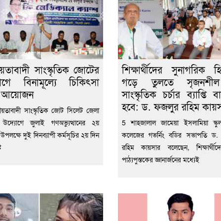
য়তাবাদী সাংস্কৃতিক জোটের
শিক্ষার্থীদের সুনাগরিক হ
োগে বিনামূল্যে চিকিৎসা
গড়ে তুলতে সৃজনশ
া আয়োজন
সাংস্কৃতিক চর্চার ব্যাপ্তি 
হবে: ড. ফজলুর রহিম কায়
য়তাবাদী সাংস্কৃতিক জোট সিলেট জেলা
 উদ্যোগে জুলাই গণঅভ্যুত্থানের ২য়
5 শাহজালাল জামেয়া ইসলামিয়া স্কুল 
্তি উপলক্ষে দুই দিনব্যাপী কর্মসূচির ২য় দিন
কলেজের গভর্নিং বডির সভাপতি ড.
ট
রহিম কায়সার বলেছেন, শিক্ষার্থীদ
পাঠ্যপুস্তকের জ্ঞানার্জনের মধ্যেই