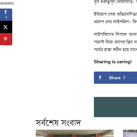
খুব গুরুত্বপূর্ণ খেলোয়
SHARES
ইউরোপ সেরা প্রতিযোগিতা
3
প্রলেপ দেয় লাইপজিগ। ফির
লাইপজিগের বিপক্ষে আবা
পয়েন্ট নিয়ে গ্রুপের তি
পর্বের রাস্তা কঠিন হয়ে যা
Sharing is caring!
Share
3
সর্বশেষ সংবাদ