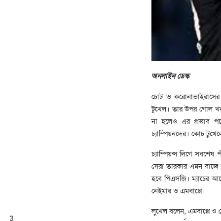
অনলাইন ডেস্ক
চোট ও করোনাভাইরাসের 
টুখেল। তার উপর গোল খর
না হলেও এর প্রভাব পড়ে
চ্যাম্পিয়নদের। কোচ টুখ
চ্যাম্পিয়ন্স লিগে সবশেষ
সেরা তারকার এমন বাজে অব
হবে পিএসজি। ম্যাচের আ
নেইমার ও এমবাপ্পে।
লুখেল বলেন, এমবাপ্পে ও
3