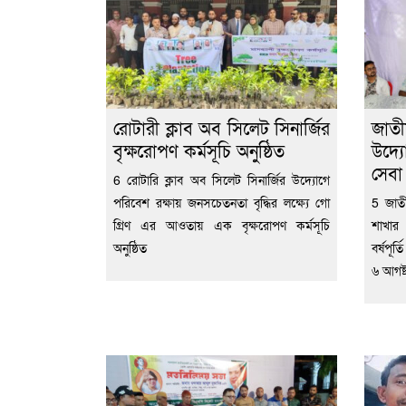
রোটারী ক্লাব অব সিলেট সিনার্জির
জাতী
বৃক্ষরোপণ কর্মসূচি অনুষ্ঠিত
উদ্য
সেব
6 রোটারি ক্লাব অব সিলেট সিনার্জির উদ্যোগে
পরিবেশ রক্ষায় জনসচেতনতা বৃদ্ধির লক্ষ্যে গো
5 জাতী
গ্রিণ এর আওতায় এক বৃক্ষরোপণ কর্মসূচি
শাখার
অনুষ্ঠিত
বর্ষপূর
৬ আগষ্