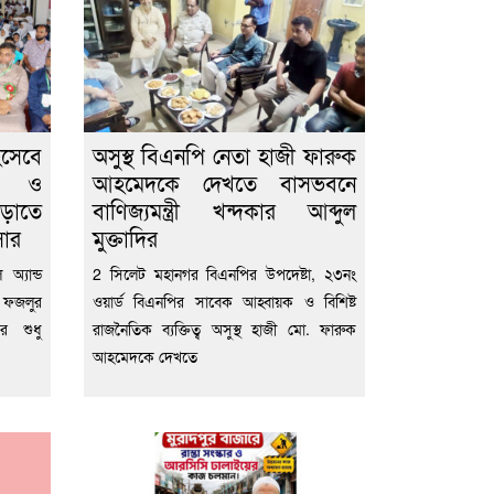
িসেবে
অসুস্থ বিএনপি নেতা হাজী ফারুক
ীল ও
আহমেদকে দেখতে বাসভবনে
বাড়াতে
বাণিজ্যমন্ত্রী খন্দকার আব্দুল
সার
মুক্তাদির
অ্যান্ড
2 সিলেট মহানগর বিএনপির উপদেষ্টা, ২৩নং
 ফজলুর
ওয়ার্ড বিএনপির সাবেক আহ্বায়ক ও বিশিষ্ট
ের শুধু
রাজনৈতিক ব্যক্তিত্ব অসুস্থ হাজী মো. ফারুক
আহমেদকে দেখতে