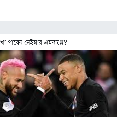
া পাবেন নেইমার-এমবাপ্পে?