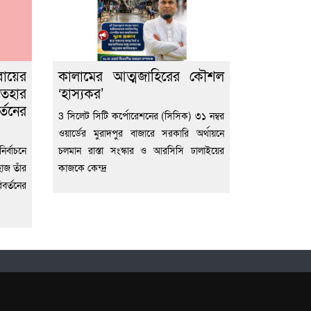
বায়ের
কালামের আত্মজাহিরের কৌশল
তেহার
‘হাস্যকর’
্তনের
3 সিলেট সিটি কর্পোরেশনের (সিসিক) ৩১ নম্বর
ওয়ার্ডের মুরাদপুর বাজারে সরকারি অর্থায়নে
র্বাচনে
চলমান রাস্তা সংস্কার ও আরসিসি ঢালাইয়ের
হাজ তাঁর
কাজকে কেন্দ্র
বর্তনের