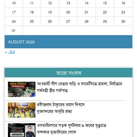
10
11
12
13
14
15
16
17
18
19
20
21
22
23
24
25
26
27
28
29
30
31
AUGUST 2026
« Jul
আরো সংবাদ
আওয়ামী লীগ নেতার বাড়ি ও ফার্মেসিতে হামলা, নির্যাতনে
গর্ভবতী স্ত্রীর গর্ভপাত
রবীন্দ্রনাথ ঠাকুরের প্রয়াণ দিবসে
মুক্তাক্ষরের আবৃত্তি শ্রদ্ধা
ওসমানীনগরে সড়ক দুর্ঘটনায় ৯ জনের মৃত্যুতে
খন্দকার মুক্তাদিরের শোক