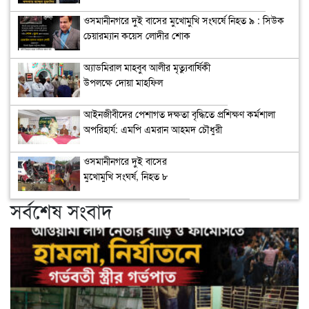
ওসমানীনগরে দুই বাসের মুখোমুখি সংঘর্ষে নিহত ৯ : সিউক
চেয়ারম্যান কয়েস লোদীর শোক
অ্যাডমিরাল মাহবুব আলীর মৃত্যুবার্ষিকী
উপলক্ষে দোয়া মাহফিল
‎আইনজীবীদের পেশাগত দক্ষতা বৃদ্ধিতে প্রশিক্ষণ কর্মশালা
অপরিহার্য: এমপি এমরান আহমদ চৌধুরী
ওসমানীনগরে দুই বাসের
মুখোমুখি সংঘর্ষ, নিহত ৮
সর্বশেষ সংবাদ