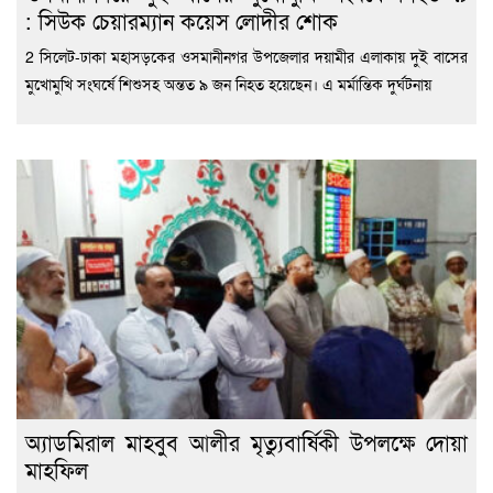
: সিউক চেয়ারম্যান কয়েস লোদীর শোক
2 সিলেট-ঢাকা মহাসড়কের ওসমানীনগর উপজেলার দয়ামীর এলাকায় দুই বাসের
মুখোমুখি সংঘর্ষে শিশুসহ অন্তত ৯ জন নিহত হয়েছেন। এ মর্মান্তিক দুর্ঘটনায়
অ্যাডমিরাল মাহবুব আলীর মৃত্যুবার্ষিকী উপলক্ষে দোয়া
মাহফিল