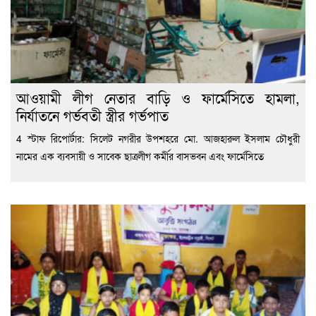
আওয়ামী লীগ নেতার বাড়ি ও ফার্মেসিতে হামলা,
নির্যাতনে গর্ভবতী স্ত্রীর গর্ভপাত
4 স্টাফ রিপোর্টার: সিলেট নগরীর উপশহরে মো. আজহারুল ইসলাম চৌধুরী
নামের এক ব্যবসায়ী ও সাবেক ছাত্রলীগ কর্মীর বাসভবন এবং ফার্মেসিতে