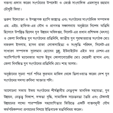
বক্তব্য প্রদান করেন সংগঠনের উপদেষ্টা ও জ্যেষ্ঠ সাংবাদিক এমদাদুর রহমান
চৌধুরী জিয়া।
তরুণ উদ্যোক্তা ও উপস্থাপক হ্যাপি জান্নাত এবং সংগঠনের সাংগঠনিক সম্পাদক
এম. এইচ. হাফিজ-এর যৌথ ও প্রাণবন্ত সঞ্চালনায় অনুষ্ঠানে বিশেষ অতিথি
হিসেবে উপস্থিত ছিলেন যুব উন্নয়ন অধিদপ্তর, সিলেট-এর প্রধান প্রশিক্ষক (মৎস্য)
ও জেলা নিবন্ধিত যুব সংগঠনের প্রতিনিধি, জাতীয় যুব পুরস্কারপ্রাপ্ত সংগঠক মোঃ
নজরুল ইসলাম, হাসন রাজা লোকসাহিত্য ও সংস্কৃতি পরিষদ, সিলেট-এর
সাধারণ সম্পাদক সুলেমান হোসেন চুন্নু, ইউনাইটেড এইড ফর নেশন-এর
অ্যাসিস্ট্যান্ট ম্যানেজার অ্যান্ড ইয়ুথ কোলাবোরেটর মোঃ মেহেদী হাসান এবং
জেলা নিবন্ধিত যুব সংগঠনের প্রতিনিধি মোঃ শাহ আলম।
অনুষ্ঠানের সূচনা পর্বে পবিত্র কুরআন মাজিদ থেকে তিলাওয়াত করেন দেশ যুব
সংগঠনের সদস্য রুবিনা আক্তার পলি।
আলোচনা সভায় উভয় সংগঠনের শীর্ষস্থানীয় নেতৃবৃন্দ মানবিক সহায়তা, যুব
উন্নয়ন, নেতৃত্ব বিকাশ, দক্ষতা বৃদ্ধি, সামাজিক সচেতনতা তৈরি এবং টেকসই
উন্নয়নের লক্ষ্যে পারস্পরিক সহযোগিতার ভিত্তিতে একটি বাস্তবমুখী যৌথ
কর্মপরিকল্পনা প্রণয়নের বিষয়ে ইতিবাচক মতবিনিময় করেন।