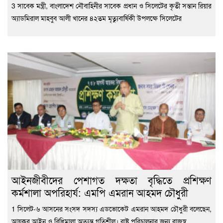
3 সাবেক মন্ত্রী, বাংলাদেশ নৌবাহিনীর সাবেক প্রধান ও সিলেটের কৃতী সন্তান রিয়ার
অ্যাডমিরাল মাহবুব আলী খানের ৪২তম মৃত্যুবার্ষিকী উপলক্ষে সিলেটের
‎আইনজীবীদের পেশাগত দক্ষতা বৃদ্ধিতে প্রশিক্ষণ
কর্মশালা অপরিহার্য: এমপি এমরান আহমদ চৌধুরী
1 ‎সিলেট-৬ আসনের সংসদ সদস্য এডভোকেট এমরান আহমদ চৌধুরী বলেছেন,
আয়কর আইন ও বিধিমালা অত্যন্ত গতিশীল। রাষ্ট্র পরিচালনার জন্য রাজস্ব