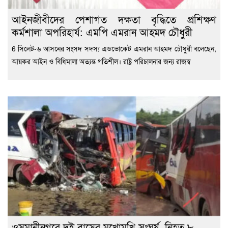
‎আইনজীবীদের পেশাগত দক্ষতা বৃদ্ধিতে প্রশিক্ষণ
কর্মশালা অপরিহার্য: এমপি এমরান আহমদ চৌধুরী
6 ‎সিলেট-৬ আসনের সংসদ সদস্য এডভোকেট এমরান আহমদ চৌধুরী বলেছেন,
আয়কর আইন ও বিধিমালা অত্যন্ত গতিশীল। রাষ্ট্র পরিচালনার জন্য রাজস্ব
ওসমানীনগরে দুই বাসের মুখোমুখি সংঘর্ষ, নিহত ৮