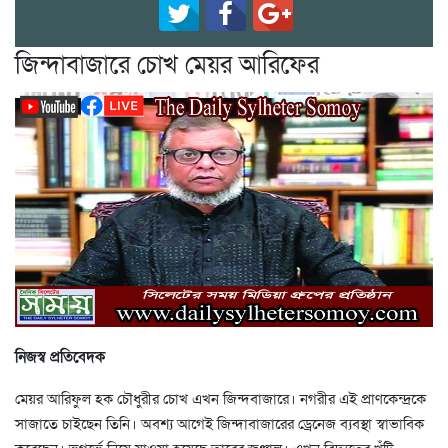
জিন্দাবাজারে চোখ মেয়র আরিফের
নিজস্ব প্রতিবেদক
মেয়র আরিফুল হক চৌধুরীর চোখ এখন জিন্দবাজারে। নগরীর এই প্রাণকেন্দ্রকে
সাজাতে চাইছেন তিনি। অবশ্য আগেই জিন্দাবাজারের ড্রেনেজ ব্যবস্থা স্বাভাবিক
করেছেন। ভূগর্ভে নিয়ে যাওয়া হয়েছে তারের জঞ্জাল। এখন বিদ্যুতের খুঁটি