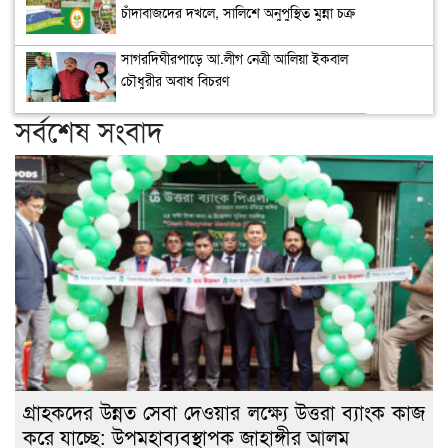
চাঁদাবাজদের দখলে, সালিশে অনুপুস্থিত মুন্না চক্র
সাগরদিঘীরপাড়ে আ.লীগ নেত্রী আলিয়া ইকবাল
চৌধুরীর অবাধ বিচরণ
সর্বশেষ সংবাদ
গ্রাহকদের উন্নত সেবা দেওয়ার লক্ষ্যে উত্তরা ব্যাংক কাজ
করে যাচ্ছে: উপমহাব্যবস্থাপক জাহাঙ্গীর আলম