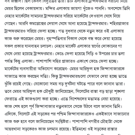
সব জঞ্জাল। ছিল কেবল বিদ্যুতের তার। ৪টি এলাকার ট্রান্সফরমার সরানো নিয়ে
মেয়র ছিলেন বেকায়দায়। মন্দির এলাকায় জায়গা খুঁজেও পাননি। অবশেষে তিনি
নেহার মার্কেটের সামনের ট্রান্সফরমার সরিয়ে মার্কেটের দেওয়াল ঘেষে নিয়ে
গেছেন। আরবি কমপ্লেক্সের দেয়াল ঘেষে আনা হয়েছে ট্রান্সফরমার। শহিরপ্লাজার
ট্রান্সফরমারও সরিয়ে ফেলা হচ্ছে। গত বুধবার থেকে নতুন করে ওই এলাকায়
কাজ শুরু করেছেন মেয়র। বৃহস্পতিবার বিকাল থেকে বন্ধ করে দেয়া হয়েছে
সকল প্রকার যানবাহন চলাচল। নেহার মার্কেট এলাকার স্বর্ণের দোকানের গা
ঘেষে নেয়া হয়েছে ট্রান্সফরমার। ভেঙে ফেলা হয়েছে সিড়ি ও উপরের চার তলা
পর্যন্ত কিছু এলাকা। পাশাপাশি সহির প্লাজারও একাংশ ভেঙে ফেলা হচ্ছে।
মার্কেটের ব্যবসায়ীরা অভিযোগ করেছেন- মেয়র আরিফুল হক জিন্দাবাজারকে
সাজাতে কাজ করছেন সত্যি। কিন্তু ট্রান্সফরমারগুলো যেভাবে দেয়া হচ্ছে তাতে
ঝুঁকি রয়েই গেছে। যেকোনো সময় বড় দুর্ঘটনা ঘটতে পারে বলে জানান তারা।
তবে মেয়র আরিফুল হক চৌধুরী জানিয়েছেন, সিলেটের রাস্তা বড় ছাড়া শৃঙ্খলা
ফেরাতে এই কাজগুলো করা হচ্ছে। এতে বিশেষ্ণদের মতামত নেয়া হয়েছে।
কাজ শেষ হলে পূর্ব জিন্দাবাজার নতুনভাবে সেজে উঠবে বলে জানান তিনি।
এদিকে, সিলেটে এই সড়কের পর পশ্চিম জিন্দাবাজারকেও একইভাবে সাজানোর
কাজ শুরু হবে বলে জানিয়েছেন সংশ্লিষ্টরা। পাশাপাশি নগরীর চৌহাট্টা থেকে
আম্বরখানা সড়কেরও কাজ চলমান রয়েছে। ইতিমধ্যে ওই সড়কের রাস্তার