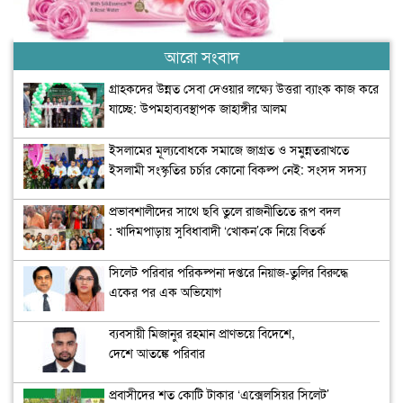
আরো সংবাদ
গ্রাহকদের উন্নত সেবা দেওয়ার লক্ষ্যে উত্তরা ব্যাংক কাজ করে
যাচ্ছে: উপমহাব্যবস্থাপক জাহাঙ্গীর আলম
ইসলামের মূল্যবোধকে সমাজে জাগ্রত ও সমুন্নতরাখতে
ইসলামী সংস্কৃতির চর্চার কোনো বিকল্প নেই: সংসদ সদস্য
অধ্যাপক মাহফুজা সিদ্দিকা
প্রভাবশালীদের সাথে ছবি তুলে রাজনীতিতে রূপ বদল
: খাদিমপাড়ায় সুবিধাবাদী ‘খোকন’কে নিয়ে বিতর্ক
সিলেট পরিবার পরিকল্পনা দপ্তরে নিয়াজ-তুলির বিরুদ্ধে
একের পর এক অভিযোগ
ব্যবসায়ী মিজানুর রহমান প্রাণভয়ে বিদেশে,
দেশে আতঙ্কে পরিবার
প্রবাসীদের শত কোটি টাকার ‘এক্সেলসিয়র সিলেট’