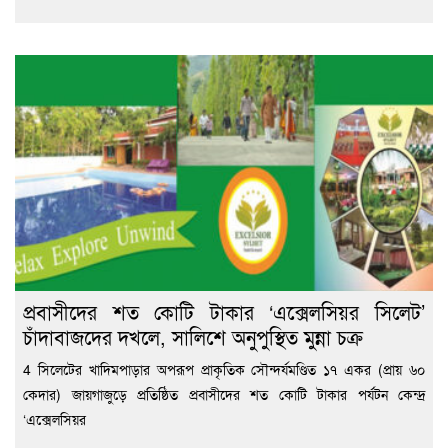
প্রবাসীদের শত কোটি টাকার ‘এক্সেলসিয়র সিলেট’
চাঁদাবাজদের দখলে, সালিশে অনুপুস্থিত মুন্না চক্র
4 সিলেটের খাদিমপাড়ার অপরূপ প্রাকৃতিক সৌন্দর্যমণ্ডিত ১৭ একর (প্রায় ৬০
কেদার) জায়গাজুড়ে প্রতিষ্ঠিত প্রবাসীদের শত কোটি টাকার পর্যটন কেন্দ্র
‘এক্সেলসিয়র