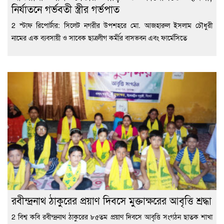
নির্যাতনে গর্ভবতী স্ত্রীর গর্ভপাত
2 স্টাফ রিপোর্টার: সিলেট নগরীর উপশহরে মো. আজহারুল ইসলাম চৌধুরী
নামের এক ব্যবসায়ী ও সাবেক ছাত্রলীগ কর্মীর বাসভবন এবং ফার্মেসিতে
রবীন্দ্রনাথ ঠাকুরের প্রয়াণ দিবসে মুক্তাক্ষরের আবৃত্তি শ্রদ্ধা
2 বিশ্ব কবি রবীন্দ্রনাথ ঠাকুরের ৮৫তম প্রয়াণ দিবসে আবৃত্তি সংগঠন ছাতক শাখা