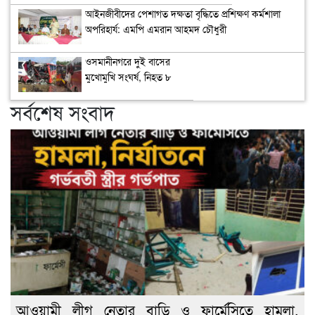
‎আইনজীবীদের পেশাগত দক্ষতা বৃদ্ধিতে প্রশিক্ষণ কর্মশালা
অপরিহার্য: এমপি এমরান আহমদ চৌধুরী
ওসমানীনগরে দুই বাসের
মুখোমুখি সংঘর্ষ, নিহত ৮
সর্বশেষ সংবাদ
আওয়ামী লীগ নেতার বাড়ি ও ফার্মেসিতে হামলা,