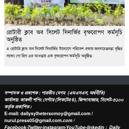
রোটারী ক্লাব অব সিলেট সিনার্জির বৃক্ষরোপণ কর্মসূচি
অনুষ্ঠিত
4 রোটারি ক্লাব অব সিলেট সিনার্জির উদ্যোগে পরিবেশ রক্ষায় জনসচেতনতা বৃদ্ধির
লক্ষ্যে গো গ্রিণ এর আওতায় এক বৃক্ষরোপণ কর্মসূচি অনুষ্ঠিত
সম্পাদক ও প্রকাশক : পারভীন বেগম (এমএসএস, অর্থনীতি)
কার্যালয়: কাকলী শপিং সেন্টার (লিফটের 6), জিন্দাবাজার, সিলেট-৩১০০
কর্তৃক প্রকাশিত।
E-mail: dailysylhetersomoy@gmail.com /
nurul.press05@gmail.com
.com /
Facebook-Twitter-instagram-YouTube-linkedin : Daily