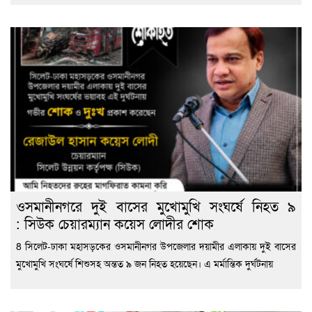
ওসমানীনগরে দুই বাসের মুখোমুখি সংঘর্ষে নিহত ৯
: সিউক চেয়ারম্যান কয়েস লোদীর শোক
8 সিলেট-ঢাকা মহাসড়কের ওসমানীনগর উপজেলার দয়ামীর এলাকায় দুই বাসের
মুখোমুখি সংঘর্ষে শিশুসহ অন্তত ৯ জন নিহত হয়েছেন। এ মর্মান্তিক দুর্ঘটনায়