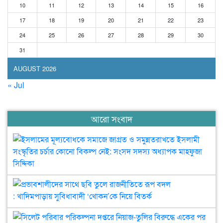
10
11
12
13
14
15
16
17
18
19
20
21
22
23
24
25
26
27
28
29
30
31
AUGUST 2026
« Jul
আরো সংবাদ
ইসল
মূল
সমা
জাগ্
ও
প্র
সমু
সাথ
ইসল
ছবি
সংস্
তুল
সিল