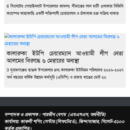
6 সিলেটের গোয়াইনঘাট উপজেলার জাফলং সীমান্তের লাল মাটি এলাকায় বিজিবি
ক্যাম্পের কাছাকাছি একটি শক্তিশালী চোরাচালান ও চাঁদাবাজ চক্র সক্রিয় থাকার
কালারুকা ইউপি চেয়ারম্যান আওয়ামী লীগ নেতা
আলমের বিরুদ্ধে ৬ মেম্বারের অনাস্থা
3 সুনামগঞ্জের ছাতক উপজেলার ৪নং কালারুকা ইউনিয়ন পরিষদের ২০২৬-২০২৭
অর্থ বছরের বার্ষিক উন্নয়ন কর্মসূচি (এডিপি) ও রাজস্ব খাতের মোট ২০
সম্পাদক ও প্রকাশক : পারভীন বেগম (এমএসএস, অর্থনীতি)
কার্যালয়: কাকলী শপিং সেন্টার (লিফটের 6), জিন্দাবাজার, সিলেট-৩১০০
কর্তৃক প্রকাশিত।