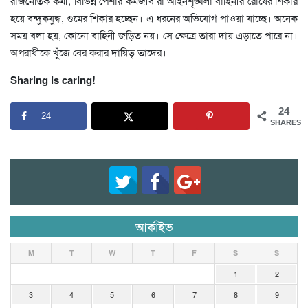
রাজনৈতিক কর্মী, বিভিন্ন পেশার কর্মজীবীরা আইনশৃঙ্খলা বাহিনীর রোষের শিকার
হয়ে বন্দুকযুদ্ধ, গুমের শিকার হচ্ছেন। এ ধরনের অভিযোগ পাওয়া যাচ্ছে। অনেক
সময় বলা হয়, কোনো বাহিনী জড়িত নয়। সে ক্ষেত্রে তারা দায় এড়াতে পারে না।
অপরাধীকে খুঁজে বের করার দায়িত্ব তাদের।
Sharing is caring!
24
24
SHARES
আর্কাইভ
M
T
W
T
F
S
S
1
2
3
4
5
6
7
8
9