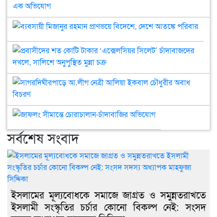
চর্চা
রাজ
পরি
কো
রূপ
পরি
বিক
ব্যবসায
বদ
দপ্ত
নেই
মিজানু
: খ
নিয়
সং
রহমান
সুবি
তুল
প্রব
সদস
প্রাণভয
‘খো
বিরু
শত
অধ্
বিদেশ
নিয়
এক
কোট
মাহ
দেশে
বিতর
পর
টাক
সাগ
সিদ্
আতঙ্ক
এক
‘এক
আ.
পরিবা
অভ
সিল
নেত্র
জাফলং
চাঁ
আলি
সীমান্তে
দখল
ইক
সর্বশেষ সংবাদ
চোরাচালান-
সাল
চৌধ
চাঁদাবাজির
অনুপ
অবা
অভিযোগ
মুন্না
বিচ
চক্র
ইসলামের মূল্যবোধকে সমাজে জাগ্রত ও সমুন্নতরাখতে
ইসলামী সংস্কৃতির চর্চার কোনো বিকল্প নেই: সংসদ