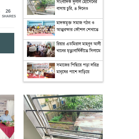
অপরিহার্য: কর কমিশনার
সাংবাদিক দুলাল হোসেনের
ভূবন মোহন ত্রিপুরা
বাসায় চুরি, ৪ দিনেও
26
মালামাল উদ্ধার করতে
SHARES
পারেনি পুলিশ
মাদকমুক্ত সমাজ গঠন ও
আত্মরক্ষার কৌশল শেখাতে
উশু প্রশিক্ষণের কোনো
বিকল্প নেই: নূর হোসেন
রিয়ার এডমিরাল মাহবুব আলী
খানের মৃত্যুবার্ষিকীতে সিলামে
দোয়া মাহফিল
সমাজের পিছিয়ে পড়া দরিদ্র
মানুষের পাশে দাড়িয়ে
আমাদের কাজ করে যেতে
হবে: ভিপি মাহবুবুল হক
চৌধুরী