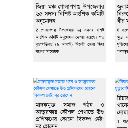
জিয়া মঞ্চ গোলাপগঞ্জ উপজেলার
জুলা
৬৫ সদস্য বিশিষ্ট আংশিক কমিটি
বিরু
অনুমোদন
বীর ম
2 গোলাপগঞ্জ উপজেলার ৬৫ সদস্য বিশিষ্ট
8 বাং
আংশিক কমিটি অনুমোদন দেওয়া হয়েছে। গত
ক্ষুদ্
বৃহস্পতিবার (৬ আগস্ট) সিলেট জেলা জিয়া
মুক্তি
মঞ্চের আহ্বায়ক
গণঅভ্য
রিয়
মাদকমুক্ত সমাজ গঠন ও
খানে
আত্মরক্ষার কৌশল শেখাতে উশু
দোয়া
প্রশিক্ষণের কোনো বিকল্প নেই:
1 বাং
নূর হোসেন