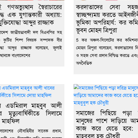
ই গণঅভ্যুত্থান স্বৈরাচারের
করদাতাদের সেবা স
দ্ধে এক যুগান্তকারী অধ্যায়:
স্বাচ্ছন্দ্যময় করতে আইনজী
ুক্তিযোদ্ধা আব্দুর রাজ্জাক
ভূমিকা অপরিহার্য: কর কম
ভূবন মোহন ত্রিপুরা
লাদেশ জাতীয়তাবাদী দল বিএনপির সহ
র ও কুটির শিল্প বিষয়ক সম্পাদক বীর
5 কর অঞ্চল-সিলেটের কর কমিশনা
যোদ্ধা আব্দুর রাজ্জাক বলেছেন, জুলাই
মোহন ত্রিপুরা বলেছেন, করদাতাদের নিরব
ুত্থানকে বাংলাদেশের
ও সহজ সেবা প্রদান নিশ্চিত করতে এব
অর্থনৈতিক
ার এডমিরাল মাহবুব আলী
সমাজের পিছিয়ে পড়া দর
র মৃত্যুবার্ষিকীতে সিলামে
মানুষের পাশে দাড়িয়ে আ
 মাহফিল
কাজ করে যেতে হবে: 
লাদেশের নৌবাহিনীর সাবেক প্রধান,
মাহবুবুল হক চৌধুরী