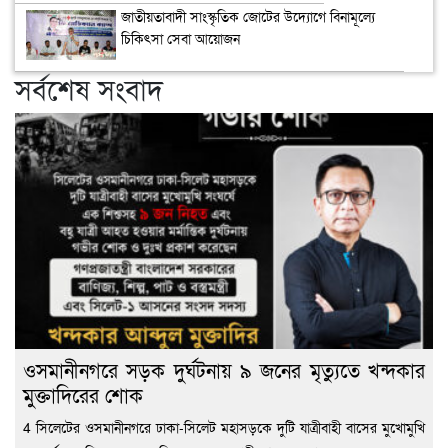
জাতীয়তাবাদী সাংস্কৃতিক জোটের উদ্যোগে বিনামূল্যে
চিকিৎসা সেবা আয়োজন
সর্বশেষ সংবাদ
ওসমানীনগরে সড়ক দুর্ঘটনায় ৯ জনের মৃত্যুতে খন্দকার
মুক্তাদিরের শোক
4 সিলেটের ওসমানীনগরে ঢাকা-সিলেট মহাসড়কে দুটি যাত্রীবাহী বাসের মুখোমুখি