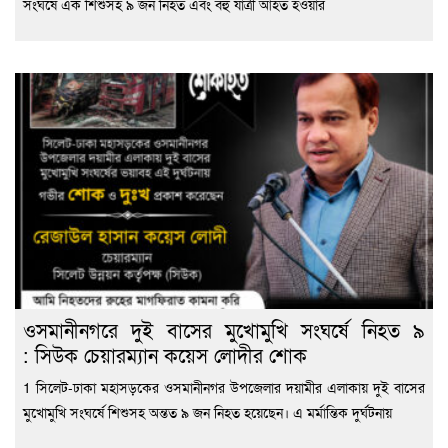
সংঘর্ষে এক শিশুসহ ৯ জন নিহত এবং বহু যাত্রী আহত হওয়ার
ওসমানীনগরে দুই বাসের মুখোমুখি সংঘর্ষে নিহত ৯
: সিউক চেয়ারম্যান কয়েস লোদীর শোক
1 সিলেট-ঢাকা মহাসড়কের ওসমানীনগর উপজেলার দয়ামীর এলাকায় দুই বাসের
মুখোমুখি সংঘর্ষে শিশুসহ অন্তত ৯ জন নিহত হয়েছেন। এ মর্মান্তিক দুর্ঘটনায়