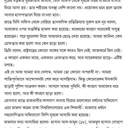
নূরের বড়ভাই নুরজামান জানান, ডিবি অফিস থেকে নূরকে উত্তর বাড্ডার বাসায়
নিয়ে আসা হয়। তার শরীরের অবস্থা বেশি ভালো নয়। প্রয়োজন মনে হলে তাকে
আবার হাসপাতালে নিয়ে যাওয়া হবে।
রাতে ডিবি অফিস থেকে বেরিয়ে তাৎক্ষণিক প্রতিক্রিয়ায় নুরুল হক নূর বলেন,
আমাদের ওপর অতর্কিত হামলা করা হয়েছে। মারধরের কারণে অনেকেই অসুস্থ
হয়েছেন। পরে মুচলেকা নিয়ে আমাদের ছেড়ে দেয়া হয়েছে। আমরা জানিনা কেন
গ্রেফতার করা হলো আর কেন ছাড়া হলো।
তিনি বলেন, রাষ্ট্রযন্ত্রের কোনো অঙ্গের সঙ্গে কারও মিল নেই, কাজকর্মে মিল নেই।
এ কারণে একজন মারে, একজনে গ্রেফতার করে, আর আরেকজনে ছাড়ে– এটিই
চলছে।
এই যে আজ আমরা মার খেলাম, আমরা তো কোনো অপরাধী না। আমরা
শান্তিপূর্ণভাবে আন্দোলনটা শেষ করে আসছিলাম। কিন্তু কোনোরকম উসকানি
ছাড়াই পুলিশ আক্রমণ করল। আসলে আমরা বুঝিনি, কী কারণে আমাদের ধরে
আনা হলো, আর কী কারণে ছাড়া হলো।
রোববার রাতে রাজধানীর লালবাগ থানায় বিয়ের প্রলোভনে ধর্ষণের অভিযোগ
এনে মামলা করেন ঢাকা বিশ্ববিদ্যালয়ের এক শিক্ষার্থী। মামলায় ধর্ষণে
সহযোগিতার অভিযোগে ভিপি নূরকে আসামি করা হয়েছে।
মামলার অন্য আসামিরা হলেন- হাসান আল-মামুন (১৮), নাজমুল হাসান সোহাগ