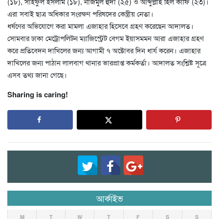
(১৮), সাইফুল ইসলাম (১৮), নাজমুল হুদা (২৫) ও আব্দুল্লাহ হিল কাফি (২৩)।
এরা সবাই ছাত্র অধিকার সংরক্ষণ পরিষদের কেন্ত্রীয় নেতা।
ধর্ষণের অভিযোগে করা মামলা এজাহার হিসেবে গ্রহণ করেছেন আদালত।
সোমবার ঢাকা মেট্রোপলিটন ম্যাজিস্ট্রেট বেগম ইয়াসমমন আরা এজাহার গ্রহণ
করে প্রতিবেদন দাখিলের জন্য আগামী ৭ অক্টোবর দিন ধার্য করেন। এজাহার
দাখিলের জন্য পাঠান লালবাগ থানার ভারপ্রাপ্ত কর্মকর্তা। আদালত সংশ্লিষ্ট সূত্রে
এসব তথ্য জানা গেছে।
Sharing is caring!
আর্কাইভ
M
T
W
T
F
S
S