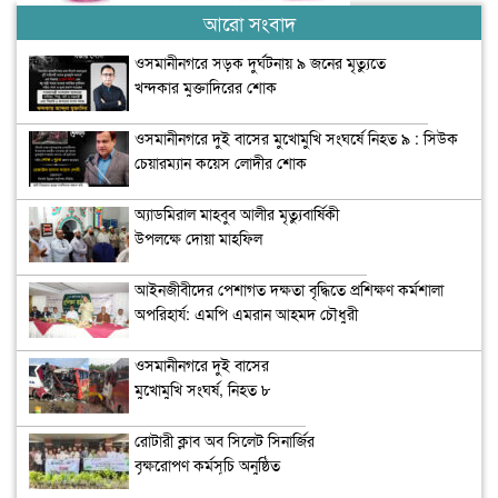
আরো সংবাদ
ওসমানীনগরে সড়ক দুর্ঘটনায় ৯ জনের মৃত্যুতে
খন্দকার মুক্তাদিরের শোক
ওসমানীনগরে দুই বাসের মুখোমুখি সংঘর্ষে নিহত ৯ : সিউক
চেয়ারম্যান কয়েস লোদীর শোক
অ্যাডমিরাল মাহবুব আলীর মৃত্যুবার্ষিকী
উপলক্ষে দোয়া মাহফিল
‎আইনজীবীদের পেশাগত দক্ষতা বৃদ্ধিতে প্রশিক্ষণ কর্মশালা
অপরিহার্য: এমপি এমরান আহমদ চৌধুরী
ওসমানীনগরে দুই বাসের
মুখোমুখি সংঘর্ষ, নিহত ৮
রোটারী ক্লাব অব সিলেট সিনার্জির
বৃক্ষরোপণ কর্মসূচি অনুষ্ঠিত