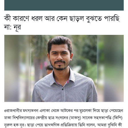
কী কারণে ধরল আর কেন ছাড়ল বুঝতে পারছি
না: নূর
eরাজধানীর মৎস্যভবন এলাকা থেকে আটকের পর মুচলেকা দিয়ে ছাড়া পেয়েছেন
ঢাকা বিশ্ববিদ্যালয়ের কেন্দ্রীয় ছাত্র সংসদের (ডাকসু) সাবেক সহসভাপতি (ভিপি)
নুরুল হক নূর। ছাড়া পেয়ে তাৎক্ষণিক প্রতিক্রিয়ায় তিনি বলেন, আমরা বুঝিনি কী