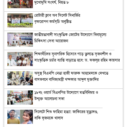
মুখোমুখি সংঘর্ষ, নিহত ৮
রোটারী ক্লাব অব সিলেট সিনার্জির
বৃক্ষরোপণ কর্মসূচি অনুষ্ঠিত
জাতীয়তাবাদী সাংস্কৃতিক জোটের উদ্যোগে বিনামূল্যে
চিকিৎসা সেবা আয়োজন
শিক্ষার্থীদের সুনাগরিক হিসেবে গড়ে তুলতে সৃজনশীল ও
সাংস্কৃতিক চর্চার ব্যাপ্তি বাড়াতে হবে: ড. ফজলুর রহিম কায়সার
অসুস্থ বিএনপি নেতা হাজী ফারুক আহমেদকে দেখতে
বাসভবনে বাণিজ্যমন্ত্রী খন্দকার আব্দুল মুক্তাদির
১৮নং ওয়ার্ড বিএনপির উদ্যোগে মতবিনিময় ও
উন্মুক্ত আলোচনা সভা
সিলেটে শিশু ফাহিমা হত্যা: জাকিরের মৃত্যুদণ্ড,
বাকি দুজনকে খালাস