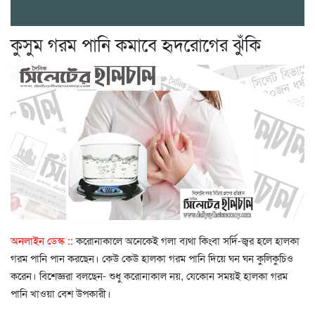
কুসুম গরম পানি কমাবে হৃদরোগের ঝুঁকি
অনলাইন ডেস্ক ::
করোনাকালে অনেকেই গলা ব্যথা কিংবা সর্দি-জ্বর হলে হালকা
গরম পানি পান করছেন। কেউ কেউ হালকা গরম পানি দিয়ে ঘন ঘন কুলিকুচিও
করেন। বিশেজ্ঞরা বলছেন- শুধু করোনাকাল নয়, যেকোন সময়ই হালকা গরম
পানি খাওয়া বেশ উপকারী।