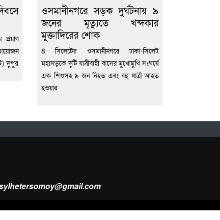
 দিবসে
ওসমানীনগরে সড়ক দুর্ঘটনায় ৯
জনের মৃত্যুতে খন্দকার
মুক্তাদিরের শোক
 প্রয়াণ
 আয়োজন
8 সিলেটের ওসমানীনগরে ঢাকা-সিলেট
ট) দুপুর
মহাসড়কে দুটি যাত্রীবাহী বাসের মুখোমুখি সংঘর্ষে
এক শিশুসহ ৯ জন নিহত এবং বহু যাত্রী আহত
হওয়ার
ysylhetersomoy@gmail.com
Design & Developed by
Web Nest