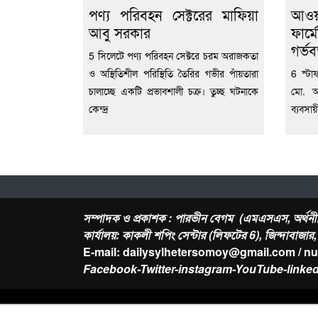
পণ্য পরিবহন সেক্টরের মাফিয়া
আওয
আবু সরকার
ফার্
গর্ভব
5 সিলেটে পণ্য পরিবহন সেক্টরে চরম অরাজকতা
ও অস্থিতিশীল পরিস্থিতি তৈরির গভীর পাঁয়তারা
6 স্টা
চালাচ্ছে একটি প্রভাবশালী চক্র। তুচ্ছ ঘটনাকে
মো. আ
কেন্দ্র
ব্যবসায
সম্পাদক ও প্রকাশক : পারভীন বেগম (এমএসএস, অর্থনী
কার্যালয়: কাকলী শপিং সেন্টার (লিফটের 6), জিন্দাবাজা
E-mail: dailysylhetersomoy@gmail.com / n
Facebook-Twitter-instagram-YouTube-linked
About Us
Contact
-
Privacy Policy