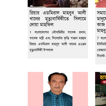
রিয়ার এডমিরাল মাহবুব আলী
সমা
খানের মৃত্যুবার্ষিকীতে সিলামে
মানু
দোয়া মাহফিল
কাজ
মাহব
1 বাংলাদেশের নৌবাহিনীর সাবেক প্রধান,
সাবেক মন্ত্রী এবং সিলেটের কৃতি সন্তান মরহুম
7 বাংল
রিয়ার এডমিরাল মাহবুব আলী খানের ৪২তম
ইউনিট
মৃত্যুবার্ষিকী উপলক্ষে
স্বেচ্
সিলেট-