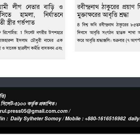
়ামী লীগ নেতার বাড়ি ও
রবীন্দ্রনাথ ঠাকুরের প্রয়াণ
মেসিতে হামলা, নির্যাতনে
মুক্তাক্ষরের আবৃত্তি শ্রদ্ধা
তী স্ত্রীর গর্ভপাত
8 বিশ্ব কবি রবীন্দ্রনাথ ঠাকুরের ৮৫তম
ফ রিপোর্টার: 1 সিলেট নগরীর উপশহরে
দিবসে আবৃত্তি সংগঠন ছাতক শাখা
জহারুল ইসলাম চৌধুরী নামের এক
করে আবৃত্তি শ্রদ্ধাঞ্জলি। শুক্রবার (৭ আগস্
়ী ও সাবেক ছাত্রলীগ কর্মীর বাসভবন এবং
তি)
র, সিলেট-৩১০০ কর্তৃক প্রকাশিত।
urul.press05@gmail.com
.com /
in : Daily Sylheter Somoy / Mobile : +880-1616516982
dail