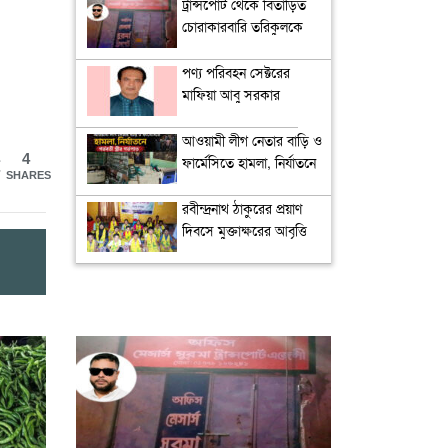
ট্রান্সপোর্ট থেকে বিতাড়িত
চোরাকারবারি তরিকুলকে
গ্রেপ্তারের দাবি
পণ্য পরিবহন সেক্টরের
মাফিয়া আবু সরকার
আওয়ামী লীগ নেতার বাড়ি ও
4
ফার্মেসিতে হামলা, নির্যাতনে
SHARES
গর্ভবতী স্ত্রীর গর্ভপাত
রবীন্দ্রনাথ ঠাকুরের প্রয়াণ
দিবসে মুক্তাক্ষরের আবৃত্তি
শ্রদ্ধা