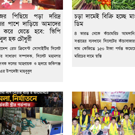
জের পিছিয়ে পড়া দরিদ্র
চড়া দামেই বিক্রি হচ্ছে ম
ষের পাশে দাড়িয়ে আমাদের
ডিম
 করে যেতে হবে: ভিপি
8 ভারত থেকে কাঁচামরিচ আমদানি
ুবুল হক চৌধুরী
সপ্তাহের ব্যবধানে সিলেটের কাঁচাবাজা
াদেশ রেড ক্রিসেন্ট সোসাইটির সিলেট
দাম কেজিতে ১৫০ টাকা পর্যন্ত কমে
ের সাধারণ সম্পাদক, সিলেট মহানগর
মরিচের দামে স্বস্তি
ছাসেবক দলের আহ্বায়ক ও হৃদয়ে জকিগঞ্জ
এর উপদেষ্টা মাহবুবুল