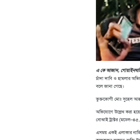
এ কে আজাদ, গোয়াইনঘা
চাঁদা দাবি ও হামলার অভিয
বলে জানা গেছে।
ভুক্তভোগী মোঃ সুহেল আ
অভিযোগে উল্লেখ করা হয়েছ
বোঝাই ট্রাক্টর (মডেল–৪৫
এসময় একই এলাকার নাজিম 
কয়েকজন অজ্ঞাত ব্যক্তি ট্