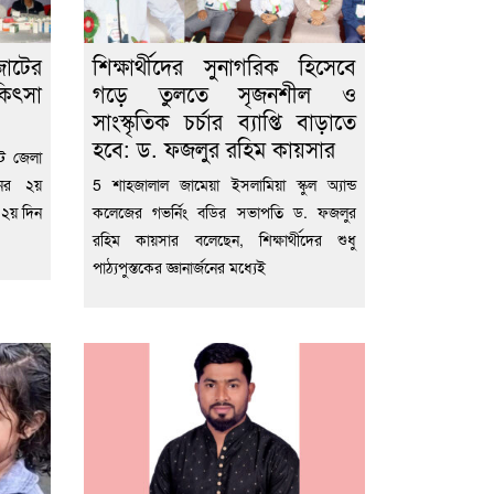
জোটের
শিক্ষার্থীদের সুনাগরিক হিসেবে
কিৎসা
গড়ে তুলতে সৃজনশীল ও
সাংস্কৃতিক চর্চার ব্যাপ্তি বাড়াতে
হবে: ড. ফজলুর রহিম কায়সার
েট জেলা
নের ২য়
5 শাহজালাল জামেয়া ইসলামিয়া স্কুল অ্যান্ড
র ২য় দিন
কলেজের গভর্নিং বডির সভাপতি ড. ফজলুর
রহিম কায়সার বলেছেন, শিক্ষার্থীদের শুধু
পাঠ্যপুস্তকের জ্ঞানার্জনের মধ্যেই