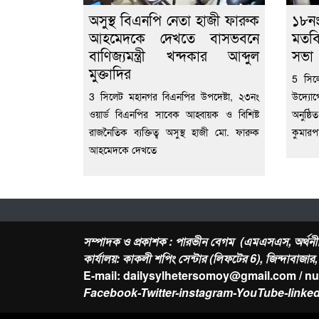
অসুস্থ বিএনপি নেতা হাজী ফারুক
১৮নং
আহমেদকে দেখতে বাসভবনে
মতবি
বাণিজ্যমন্ত্রী খন্দকার আব্দুল
সভা
মুক্তাদির
5 সিল
3 সিলেট মহানগর বিএনপির উপদেষ্টা, ২৩নং
উদ্যোগ
ওয়ার্ড বিএনপির সাবেক আহ্বায়ক ও বিশিষ্ট
অনুষ্ঠ
রাজনৈতিক ব্যক্তিত্ব অসুস্থ হাজী মো. ফারুক
কুমারপ
আহমেদকে দেখতে
সম্পাদক ও প্রকাশক : পারভীন বেগম (এমএসএস, অর্থনী
কার্যালয়: কাকলী শপিং সেন্টার (লিফটের 6), জিন্দাবাজা
E-mail: dailysylhetersomoy@gmail.com / n
Facebook-Twitter-instagram-YouTube-linked