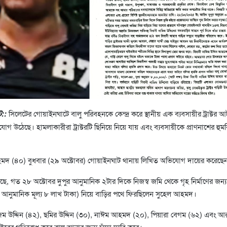
ট::
সিলেটের গোয়াইনঘাটে বালু পরিবহনকে কেন্দ্র করে স্থানীয় এক ব্যবসায়ীর ট্রাক্টর
োগ উঠেছে। হামলাকারীরা ট্রাক্টরটি ছিনিয়ে নিয়ে যায় এবং ব্যবসায়ীকে প্রাণনাশের হুম
হমদ (৪০) বুধবার (২৯ অক্টোবর) গোয়াইনঘাট থানায় লিখিত অভিযোগ দায়ের করেছে
ে, গত ২৮ অক্টোবর দুপুর আনুমানিক ২টার দিকে নিজস্ব জমি থেকে গৃহ নির্মাণের জন্য
, আনুমানিক মূল্য ৮ লাখ টাকা) নিয়ে বাড়ির পথে ফিরছিলেন সুহেল আহমদ।
উদ্দিন (৪২), ছমির উদ্দিন (৩০), নাঈম আহমদ (২০), পিয়ারা বেগম (৬২) এবং 
রাক্টরের গতিরোধ করে বালু আনার জন্য চাঁদা দাবি করে।