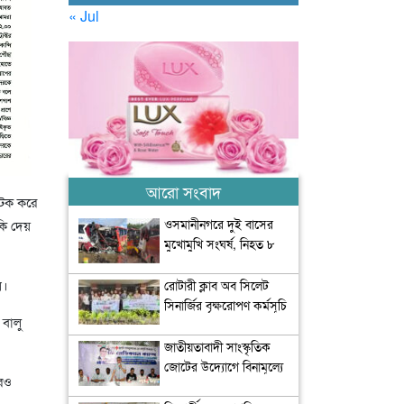
« Jul
আরো সংবাদ
 আটক করে
ওসমানীনগরে দুই বাসের
কি দেয়
মুখোমুখি সংঘর্ষ, নিহত ৮
ন।
রোটারী ক্লাব অব সিলেট
সিনার্জির বৃক্ষরোপণ কর্মসূচি
 বালু
অনুষ্ঠিত
জাতীয়তাবাদী সাংস্কৃতিক
জোটের উদ্যোগে বিনামূল্যে
আরও
চিকিৎসা সেবা আয়োজন