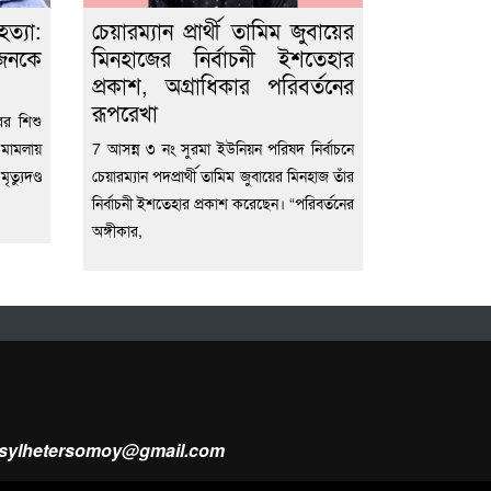
্যা:
চেয়ারম্যান প্রার্থী তামিম জুবায়ের
ুজনকে
মিনহাজের নির্বাচনী ইশতেহার
প্রকাশ, অগ্রাধিকার পরিবর্তনের
রূপরেখা
র শিশু
মামলায়
7 আসন্ন ৩ নং সুরমা ইউনিয়ন পরিষদ নির্বাচনে
যুদণ্ড
চেয়ারম্যান পদপ্রার্থী তামিম জুবায়ের মিনহাজ তাঁর
নির্বাচনী ইশতেহার প্রকাশ করেছেন। “পরিবর্তনের
অঙ্গীকার,
ysylhetersomoy@gmail.com