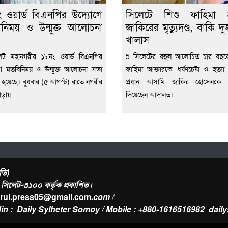
 ওয়ার্ড বিএনপির উদ্যোগে
সিলেটে শিশু ফাহিমা হত
নিময় ও উন্মুক্ত আলোচনা
জাকিরের মৃত্যুদণ্ড, বাকি দ
খালাস
েট মহানগরীর ১৮নং ওয়ার্ড বিএনপির
5 সিলেটের বহুল আলোচিত চার বছরে
ে মতবিনিময় ও উন্মুক্ত আলোচনা সভা
ফাহিমা আক্তারকে ধর্ষণচেষ্টা ও হত্যা 
িত হয়েছে। বুধবার (৫ আগস্ট) রাতে নগরীর
প্রধান আসামি জাকির হোসেনকে মৃত্
াড়ায়
দিয়েছেন আদালত।
তি)
র, সিলেট-৩১০০ কর্তৃক প্রকাশিত।
urul.press05@gmail.com
.com /
in : Daily Sylheter Somoy / Mobile : +880-1616516982
dail