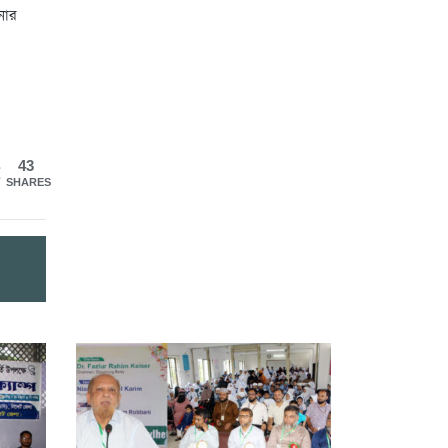
নার
43
SHARES