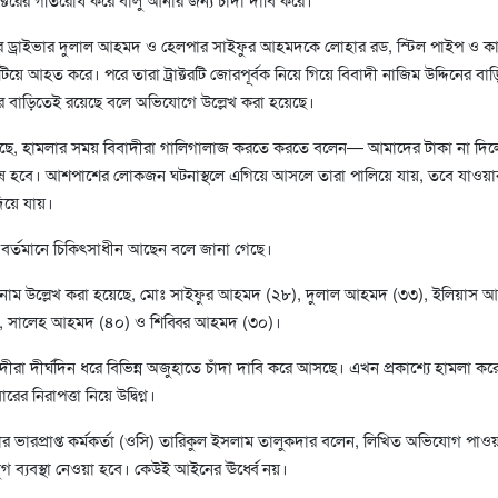
্টরের ড্রাইভার দুলাল আহমদ ও হেলপার সাইফুর আহমদকে লোহার রড, স্টিল পাইপ ও ক
য়ে আহত করে। পরে তারা ট্রাক্টরটি জোরপূর্বক নিয়ে গিয়ে বিবাদী নাজিম উদ্দিনের বা
ি তার বাড়িতেই রয়েছে বলে অভিযোগে উল্লেখ করা হয়েছে।
, হামলার সময় বিবাদীরা গালিগালাজ করতে করতে বলেন— আমাদের টাকা না দিলে ট
ষ হবে। আশপাশের লোকজন ঘটনাস্থলে এগিয়ে আসলে তারা পালিয়ে যায়, তবে যাওয়
দিয়ে যায়।
বর্তমানে চিকিৎসাধীন আছেন বলে জানা গেছে।
 নাম উল্লেখ করা হয়েছে, মোঃ সাইফুর আহমদ (২৮), দুলাল আহমদ (৩৩), ইলিয়াস 
৫), সালেহ আহমদ (৪০) ও শিব্বির আহমদ (৩০)।
া দীর্ঘদিন ধরে বিভিন্ন অজুহাতে চাঁদা দাবি করে আসছে। এখন প্রকাশ্যে হামলা করে ট্
র নিরাপত্তা নিয়ে উদ্বিগ্ন।
 ভারপ্রাপ্ত কর্মকর্তা (ওসি) তারিকুল ইসলাম তালুকদার বলেন, লিখিত অভিযোগ পাও
গ ব্যবস্থা নেওয়া হবে। কেউই আইনের ঊর্ধ্বে নয়।