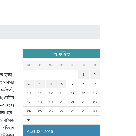
আর্কাইভ
M
T
W
T
F
S
S
ত হচ্ছে।
1
2
াঃ মনিসর
3
4
5
6
7
8
9
র্মকর্তা,
10
11
12
13
14
15
16
িং বেসিন
17
18
19
20
21
22
23
ের মধ্যে
24
25
26
27
28
29
30
করা হয়।
ন আবাসিক
31
 পরিবার
AUGUST 2026
কনিক্যাল