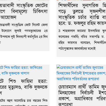
য়তাবাদী সাংস্কৃতিক জোটের
শিক্ষার্থীদের সুনাগরিক হ
োগে বিনামূল্যে চিকিৎসা
গড়ে তুলতে সৃজনশ
া আয়োজন
সাংস্কৃতিক চর্চার ব্যাপ্তি 
হবে: ড. ফজলুর রহিম কায়
য়তাবাদী সাংস্কৃতিক জোট সিলেট জেলা
 উদ্যোগে জুলাই গণঅভ্যুত্থানের ২য়
3 শাহজালাল জামেয়া ইসলামিয়া স্কুল 
্তি উপলক্ষে দুই দিনব্যাপী কর্মসূচির ২য় দিন
কলেজের গভর্নিং বডির সভাপতি ড.
ট
রহিম কায়সার বলেছেন, শিক্ষার্থীদ
পাঠ্যপুস্তকের জ্ঞানার্জনের মধ্যেই
েটে শিশু ফাহিমা হত্যা:
চেয়ারম্যান প্রার্থী তামিম জু
রের মৃত্যুদণ্ড, বাকি দুজনকে
মিনহাজের নির্বাচনী ইশ
স
প্রকাশ, অগ্রাধিকার পরিবর
েটের বহুল আলোচিত চার বছরের শিশু
রূপরেখা