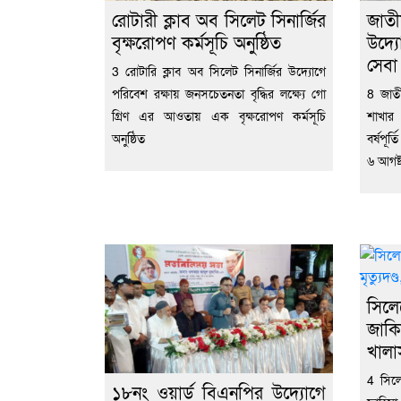
রোটারী ক্লাব অব সিলেট সিনার্জির
জাতী
বৃক্ষরোপণ কর্মসূচি অনুষ্ঠিত
উদ্য
সেব
3 রোটারি ক্লাব অব সিলেট সিনার্জির উদ্যোগে
পরিবেশ রক্ষায় জনসচেতনতা বৃদ্ধির লক্ষ্যে গো
8 জাতী
গ্রিণ এর আওতায় এক বৃক্ষরোপণ কর্মসূচি
শাখার
অনুষ্ঠিত
বর্ষপূর
৬ আগষ্
সিল
জাকি
খালা
4 সিল
১৮নং ওয়ার্ড বিএনপির উদ্যোগে