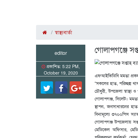
স্বাস্থ্যবার্তা
গোলাপগঞ্জে সপ্তা
editor
প্রকাশিত: 5:22 PM,
October 19, 2020
এফআইভিডিবি মমতা প্রকল্প
“সকলের হাত, পরিচ্ছন্ন 
চৌধুরী, উপজেলা স্বাস্থ্য
গোলাপগঞ্জ, সিলেট। মমতা প
স্থাপন, জনসাধারনের হাত 
বিনামূল্যে ৩৭০০পিস স
গোলাপগঞ্জ উপজেলায় সপ্ত
মেডিকেল অফিসার, মেড
পরিকল্পনা কর্মকর্তা, হেল