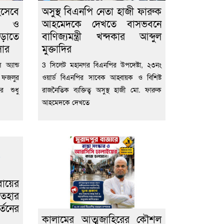
িসেবে
অসুস্থ বিএনপি নেতা হাজী ফারুক
ীল ও
আহমেদকে দেখতে বাসভবনে
বাড়াতে
বাণিজ্যমন্ত্রী খন্দকার আব্দুল
সার
মুক্তাদির
অ্যান্ড
3 সিলেট মহানগর বিএনপির উপদেষ্টা, ২৩নং
 ফজলুর
ওয়ার্ড বিএনপির সাবেক আহ্বায়ক ও বিশিষ্ট
ের শুধু
রাজনৈতিক ব্যক্তিত্ব অসুস্থ হাজী মো. ফারুক
আহমেদকে দেখতে
বায়ের
তেহার
্তনের
কালামের আত্মজাহিরের কৌশল