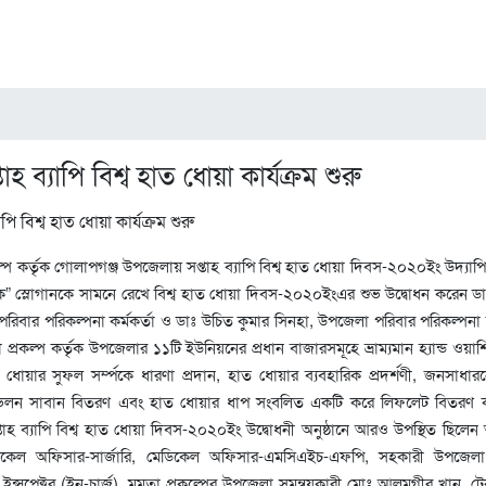
হ ব্যাপি বিশ্ব হাত ধোয়া কার্যক্রম শুরু
 কর্তৃক গোলাপগঞ্জ উপজেলায় সপ্তাহ ব্যাপি বিশ্ব হাত ধোয়া দিবস-২০২০ইং উদ্যাপি
থাক” স্লোগানকে সামনে রেখে বিশ্ব হাত ধোয়া দিবস-২০২০ইংএর শুভ উদ্বোধন করেন ড
 ও পরিবার পরিকল্পনা কর্মকর্তা ও ডাঃ উচিত কুমার সিনহা, উপজেলা পরিবার পরিকল্পনা ক
্রকল্প কর্তৃক উপজেলার ১১টি ইউনিয়নের প্রধান বাজারসমূহে ভ্রাম্যমান হ্যান্ড ওয়াশ
ধোয়ার সুফল সর্ম্পকে ধারণা প্রদান, হাত ধোয়ার ব্যবহারিক প্রদর্শণী, জনসাধারন
্যাভলন সাবান বিতরণ এবং হাত ধোয়ার ধাপ সংবলিত একটি করে লিফলেট বিতরণ 
াহ ব্যাপি বিশ্ব হাত ধোয়া দিবস-২০২০ইং উদ্বোধনী অনুষ্ঠানে আরও উপস্থিত ছিলে
িকেল অফিসার-সার্জারি, মেডিকেল অফিসার-এমসিএইচ-এফপি, সহকারী উপজেলা
্থ ইন্সপেক্টর (ইন-চার্জ), মমতা প্রকল্পের উপজেলা সমন্বয়কারী মোঃ আলমগীর খান, টে