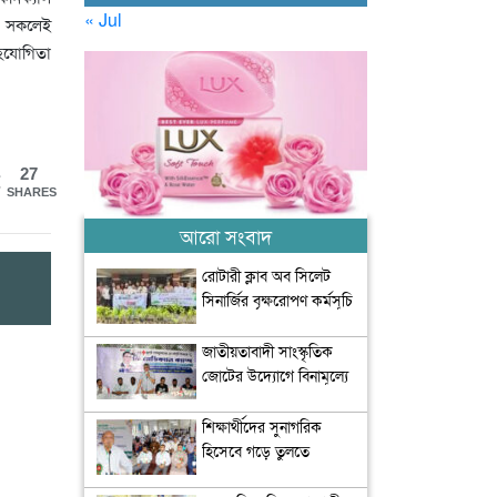
« Jul
িত সকলেই
হযোগিতা
27
SHARES
আরো সংবাদ
রোটারী ক্লাব অব সিলেট
সিনার্জির বৃক্ষরোপণ কর্মসূচি
অনুষ্ঠিত
জাতীয়তাবাদী সাংস্কৃতিক
জোটের উদ্যোগে বিনামূল্যে
চিকিৎসা সেবা আয়োজন
শিক্ষার্থীদের সুনাগরিক
হিসেবে গড়ে তুলতে
সৃজনশীল ও সাংস্কৃতিক চর্চার