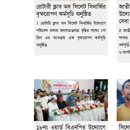
রোটারী ক্লাব অব সিলেট সিনার্জির
জাতী
বৃক্ষরোপণ কর্মসূচি অনুষ্ঠিত
উদ্য
সেব
1 রোটারি ক্লাব অব সিলেট সিনার্জির উদ্যোগে
পরিবেশ রক্ষায় জনসচেতনতা বৃদ্ধির লক্ষ্যে গো
2 জাতী
গ্রিণ এর আওতায় এক বৃক্ষরোপণ কর্মসূচি
শাখার
অনুষ্ঠিত
বর্ষপূর
৬ আগষ্
১৮নং ওয়ার্ড বিএনপির উদ্যোগে
সিল