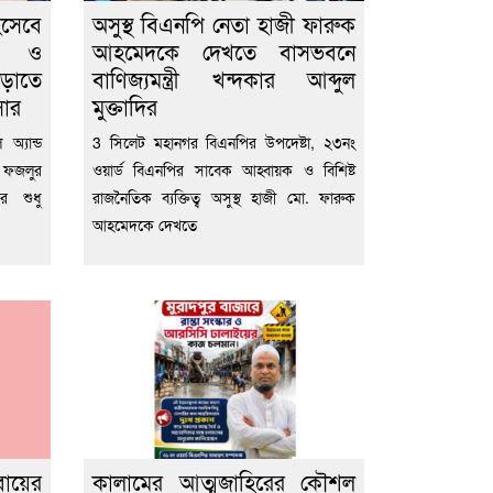
িসেবে
অসুস্থ বিএনপি নেতা হাজী ফারুক
ীল ও
আহমেদকে দেখতে বাসভবনে
বাড়াতে
বাণিজ্যমন্ত্রী খন্দকার আব্দুল
সার
মুক্তাদির
অ্যান্ড
3 সিলেট মহানগর বিএনপির উপদেষ্টা, ২৩নং
 ফজলুর
ওয়ার্ড বিএনপির সাবেক আহ্বায়ক ও বিশিষ্ট
ের শুধু
রাজনৈতিক ব্যক্তিত্ব অসুস্থ হাজী মো. ফারুক
আহমেদকে দেখতে
বায়ের
কালামের আত্মজাহিরের কৌশল