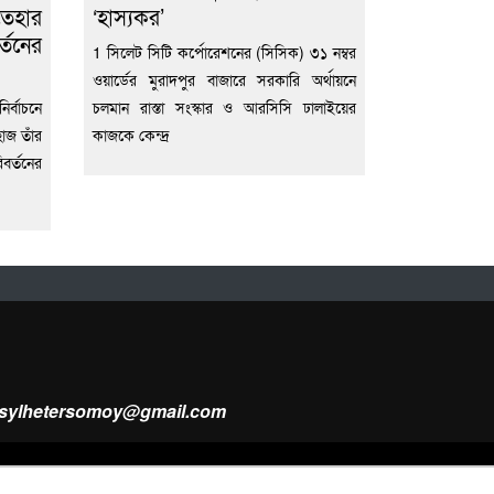
তেহার
‘হাস্যকর’
্তনের
1 সিলেট সিটি কর্পোরেশনের (সিসিক) ৩১ নম্বর
ওয়ার্ডের মুরাদপুর বাজারে সরকারি অর্থায়নে
র্বাচনে
চলমান রাস্তা সংস্কার ও আরসিসি ঢালাইয়ের
হাজ তাঁর
কাজকে কেন্দ্র
বর্তনের
ysylhetersomoy@gmail.com
Design & Developed by
Web Nest