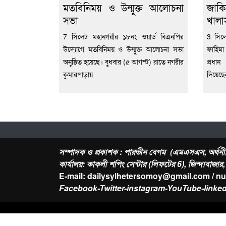
মতবিনিময় ও উন্মুক্ত আলোচনা
জাকি
সভা
খালা
7 সিলেট মহানগরীর ১৮নং ওয়ার্ড বিএনপির
3 সিল
উদ্যোগে মতবিনিময় ও উন্মুক্ত আলোচনা সভা
ফাহিমা
অনুষ্ঠিত হয়েছে। বুধবার (৫ আগস্ট) রাতে নগরীর
প্রধা
কুমারপাড়ায়
দিয়েছ
সম্পাদক ও প্রকাশক : পারভীন বেগম (এমএসএস, অর্থনী
কার্যালয়: কাকলী শপিং সেন্টার (লিফটের 6), জিন্দাবাজা
E-mail: dailysylhetersomoy@gmail.com / n
Facebook-Twitter-instagram-YouTube-linked
About Us
Contact
-
Privacy Policy