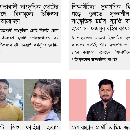
য়তাবাদী সাংস্কৃতিক জোটের
শিক্ষার্থীদের সুনাগরিক হ
োগে বিনামূল্যে চিকিৎসা
গড়ে তুলতে সৃজনশ
া আয়োজন
সাংস্কৃতিক চর্চার ব্যাপ্তি 
হবে: ড. ফজলুর রহিম কায়
য়তাবাদী সাংস্কৃতিক জোট সিলেট জেলা
 উদ্যোগে জুলাই গণঅভ্যুত্থানের ২য়
6 শাহজালাল জামেয়া ইসলামিয়া স্কুল 
্তি উপলক্ষে দুই দিনব্যাপী কর্মসূচির ২য় দিন
কলেজের গভর্নিং বডির সভাপতি ড.
ট
রহিম কায়সার বলেছেন, শিক্ষার্থীদ
পাঠ্যপুস্তকের জ্ঞানার্জনের মধ্যেই
েটে শিশু ফাহিমা হত্যা:
চেয়ারম্যান প্রার্থী তামিম জু