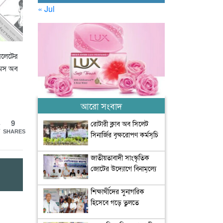
« Jul
সিলেটের
ইমস অব
আরো সংবাদ
রোটারী ক্লাব অব সিলেট
9
SHARES
সিনার্জির বৃক্ষরোপণ কর্মসূচি
অনুষ্ঠিত
জাতীয়তাবাদী সাংস্কৃতিক
জোটের উদ্যোগে বিনামূল্যে
চিকিৎসা সেবা আয়োজন
শিক্ষার্থীদের সুনাগরিক
হিসেবে গড়ে তুলতে
সৃজনশীল ও সাংস্কৃতিক চর্চার