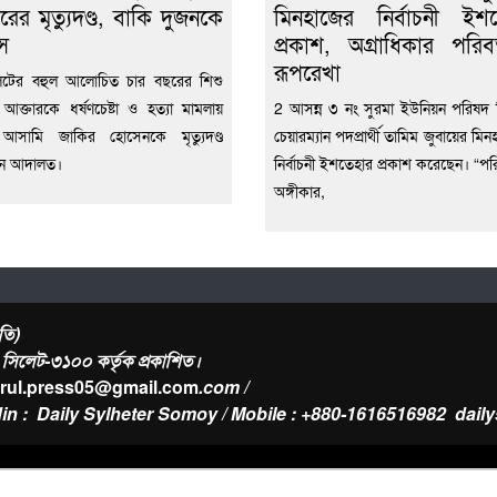
রের মৃত্যুদণ্ড, বাকি দুজনকে
মিনহাজের নির্বাচনী ইশ
স
প্রকাশ, অগ্রাধিকার পরিবর
রূপরেখা
েটের বহুল আলোচিত চার বছরের শিশু
 আক্তারকে ধর্ষণচেষ্টা ও হত্যা মামলায়
2 আসন্ন ৩ নং সুরমা ইউনিয়ন পরিষদ নি
ন আসামি জাকির হোসেনকে মৃত্যুদণ্ড
চেয়ারম্যান পদপ্রার্থী তামিম জুবায়ের মিন
েন আদালত।
নির্বাচনী ইশতেহার প্রকাশ করেছেন। “পরি
অঙ্গীকার,
তি)
র, সিলেট-৩১০০ কর্তৃক প্রকাশিত।
urul.press05@gmail.com
.com /
in : Daily Sylheter Somoy / Mobile : +880-1616516982
dail