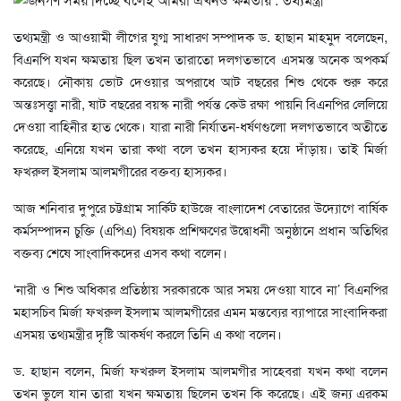
তথ্যমন্ত্রী ও আওয়ামী লীগের যুগ্ম সাধারণ সম্পাদক ড. হাছান মাহমুদ বলেছেন,
বিএনপি যখন ক্ষমতায় ছিল তখন তারাতো দলগতভাবে এসমস্ত অনেক অপকর্ম
করেছে। নৌকায় ভোট দেওয়ার অপরাধে আট বছরের শিশু থেকে শুরু করে
অন্তঃসত্ত্বা নারী, ষাট বছরের বয়স্ক নারী পর্যন্ত কেউ রক্ষা পায়নি বিএনপির লেলিয়ে
দেওয়া বাহিনীর হাত থেকে। যারা নারী নির্যাতন-ধর্ষণগুলো দলগতভাবে অতীতে
করেছে, এনিয়ে যখন তারা কথা বলে তখন হাস্যকর হয়ে দাঁড়ায়। তাই মির্জা
ফখরুল ইসলাম আলমগীরের বক্তব্য হাস্যকর।
আজ শনিবার দুপুরে চট্টগ্রাম সার্কিট হাউজে বাংলাদেশ বেতারের উদ্যোগে বার্ষিক
কর্মসম্পাদন চুক্তি (এপিএ) বিষয়ক প্রশিক্ষণের উদ্বোধনী অনুষ্ঠানে প্রধান অতিথির
বক্তব্য শেষে সাংবাদিকদের এসব কথা বলেন।
‘নারী ও শিশু অধিকার প্রতিষ্ঠায় সরকারকে আর সময় দেওয়া যাবে না’ বিএনপির
মহাসচিব মির্জা ফখরুল ইসলাম আলমগীরের এমন মন্তব্যের ব্যাপারে সাংবাদিকরা
এসময় তথ্যমন্ত্রীর দৃষ্টি আকর্ষণ করলে তিনি এ কথা বলেন।
ড. হাছান বলেন, মির্জা ফখরুল ইসলাম আলমগীর সাহেবরা যখন কথা বলেন
তখন ভুলে যান তারা যখন ক্ষমতায় ছিলেন তখন কি করেছে। এই জন্য এরকম