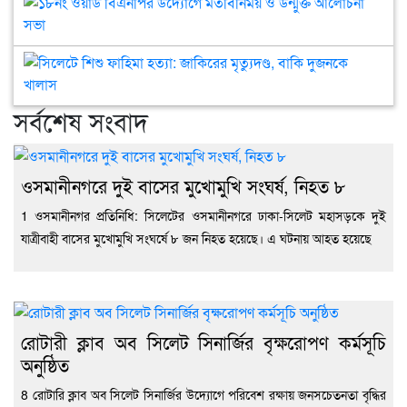
সাংস
ফার
ওয়ার
চর্চা
আহ
বিএ
ব্যাপ্
দেখ
উদ্
সিল
বাড়
বাস
মতব
শিশু
হবে
বাণিজ
ও
ফাহ
সর্বশেষ সংবাদ
ড.
খন্
উন্মু
হত্য
ফজল
আব্দ
আল
জাক
রহি
মুক্
সভা
মৃত্য
কায়
বাক
ওসমানীনগরে দুই বাসের মুখোমুখি সংঘর্ষ, নিহত ৮
দুজ
1 ওসমানীনগর প্রতিনিধি: সিলেটের ওসমানীনগরে ঢাকা-সিলেট মহাসড়কে দুই
খাল
যাত্রীবাহী বাসের মুখোমুখি সংঘর্ষে ৮ জন নিহত হয়েছে। এ ঘটনায় আহত হয়েছে
রোটারী ক্লাব অব সিলেট সিনার্জির বৃক্ষরোপণ কর্মসূচি
অনুষ্ঠিত
8 রোটারি ক্লাব অব সিলেট সিনার্জির উদ্যোগে পরিবেশ রক্ষায় জনসচেতনতা বৃদ্ধির