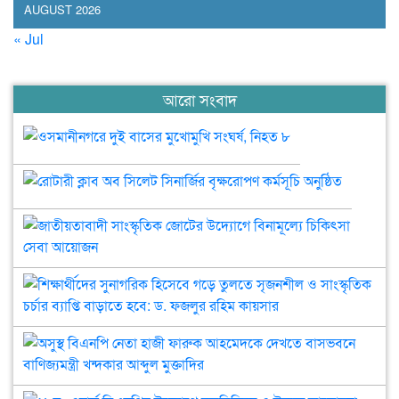
AUGUST 2026
« Jul
আরো সংবাদ
ওসমানীনগরে
দুই
বাসের
রোটারী
মুখোমুখি
ক্লাব
সংঘর্ষ,
অব
জাত
নিহত
সিলেট
সাংস
৮
সিনার্জির
জো
বৃক্ষরোপণ
উদ্
শিক্
কর্মসূচি
বিনা
সুন
অনুষ্ঠিত
চিক
হিস
সেব
গড়
অসুস
আয়
তুল
বিএ
সৃজ
নেত
ও
হাজ
১৮ন