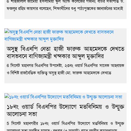
6 শাহজালাল জামেয়া ইসলামিয়া স্কুল অ্যান্ড কলেজের গভর্নিং বডির সভাপতি ড.
ফজলুর রহিম কায়সার বলেছেন, শিক্ষার্থীদের শুধু পাঠ্যপুস্তকের জ্ঞানার্জনের মধ্যেই
অসুস্থ বিএনপি নেতা হাজী ফারুক আহমেদকে দেখতে
বাসভবনে বাণিজ্যমন্ত্রী খন্দকার আব্দুল মুক্তাদির
6 সিলেট মহানগর বিএনপির উপদেষ্টা, ২৩নং ওয়ার্ড বিএনপির সাবেক আহ্বায়ক
ও বিশিষ্ট রাজনৈতিক ব্যক্তিত্ব অসুস্থ হাজী মো. ফারুক আহমেদকে দেখতে
১৮নং ওয়ার্ড বিএনপির উদ্যোগে মতবিনিময় ও উন্মুক্ত
আলোচনা সভা
5 সিলেট মহানগরীর ১৮নং ওয়ার্ড বিএনপির উদ্যোগে মতবিনিময় ও উন্মুক্ত
আলোচনা সভা অনুষ্ঠিত হয়েছে। বুধবার (৫ আগস্ট) রাতে নগরীর কুমারপাড়ায়