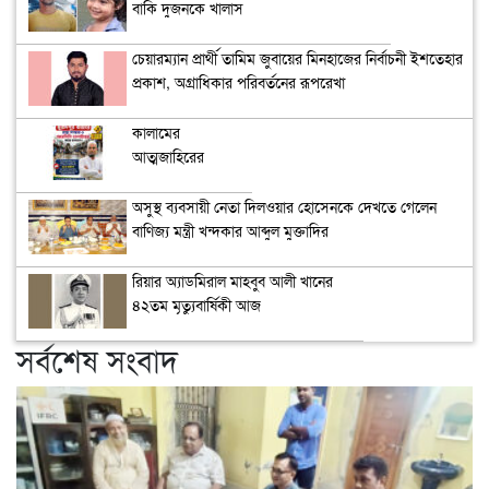
বাকি দুজনকে খালাস
চেয়ারম্যান প্রার্থী তামিম জুবায়ের মিনহাজের নির্বাচনী ইশতেহার
প্রকাশ, অগ্রাধিকার পরিবর্তনের রূপরেখা
কালামের
আত্মজাহিরের
কৌশল ‘হাস্যকর’
অসুস্থ ব্যবসায়ী নেতা দিলওয়ার হোসেনকে দেখতে গেলেন
বাণিজ্য মন্ত্রী খন্দকার আব্দুল মুক্তাদির
রিয়ার অ্যাডমিরাল মাহবুব আলী খানের
৪২তম মৃত্যুবার্ষিকী আজ
সর্বশেষ সংবাদ