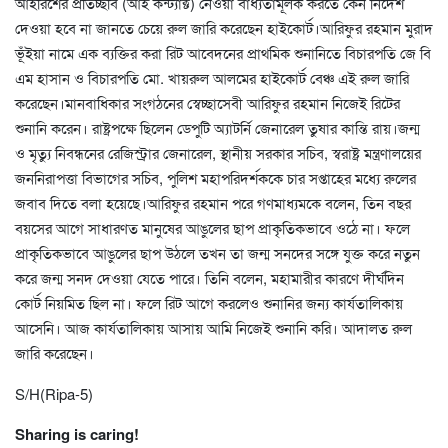
আইরিশের প্রতিচ্ছবি (আই কন্ট্যাক্ট) নেওয়া বাধ্যতামূলক করতে কেন নির্দেশ
দেওয়া হবে না জানতে চেয়ে রুল জারি করেছেন হাইকোর্ট।আরিফুর রহমান মুরাদ
ভূঁইয়া নামে এক ব্যক্তির করা রিট আবেদনের প্রাথমিক শুনানিতে বিচারপতি জে বি
এম হাসান ও বিচারপতি মো. খায়রুল আলমের হাইকোর্ট বেঞ্চ এই রুল জারি
করেছেন।মানবাধিকার সংগঠনের স্বেচ্ছাসেবী আরিফুর রহমান নিজেই রিটের
শুনানি করেন। রাষ্ট্রপক্ষে ছিলেন ডেপুটি অ্যাটর্নি জেনারেল তুষার কান্তি রায়।জন্ম
ও মৃত্যু নিবন্ধনের রেজিস্ট্রার জেনারেল, স্থানীয় সরকার সচিব, স্বরাষ্ট্র মন্ত্রণালয়ের
জননিরাপত্তা বিভাগের সচিব, পুলিশ মহাপরিদর্শককে চার সপ্তাহের মধ্যে রুলের
জবাব দিতে বলা হয়েছে।আরিফুর রহমান পরে গণমাধ্যমকে বলেন, তিন বছর
বয়সের আগে সাধারণত মানুষের আঙুলের ছাপ প্রাকৃতিকভাবে ওঠে না। ফলে
প্রাকৃতিকভাবে আঙুলের ছাপ উঠলে তখন তা জন্ম সনদের সঙ্গে যুক্ত করে নতুন
করে জন্ম সনদ দেওয়া যেতে পারে। তিনি বলেন, মহামারীর কারণে দীর্ঘদিন
কোর্ট নিয়মিত ছিল না। ফলে রিট আগে করলেও শুনানির জন্য কার্যতালিকায়
আসেনি। আজ কার্যতালিকায় আসায় আমি নিজেই শুনানি করি। আদালত রুল
জারি করেছেন।
S/H(Ripa-5)
Sharing is caring!