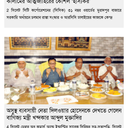
কালামের আত্মজাহিরের কৌশল ‘হাস্যকর’
2 সিলেট সিটি কর্পোরেশনের (সিসিক) ৩১ নম্বর ওয়ার্ডের মুরাদপুর বাজারে
সরকারি অর্থায়নে চলমান রাস্তা সংস্কার ও আরসিসি ঢালাইয়ের কাজকে কেন্দ্র
অসুস্থ ব্যবসায়ী নেতা দিলওয়ার হোসেনকে দেখতে গেলেন
বাণিজ্য মন্ত্রী খন্দকার আব্দুল মুক্তাদির
4 সিলেট চেম্বার অব কমার্স অ্যান্ড ইন্ডাস্ট্রির সাবেক সিনিয়র সহ-সভাপতি, সিলেট