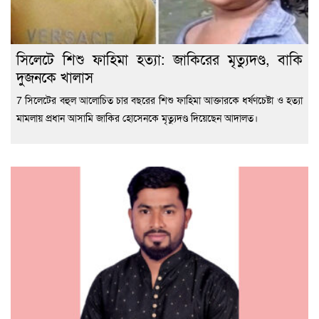
সিলেটে শিশু ফাহিমা হত্যা: জাকিরের মৃত্যুদণ্ড, বাকি
দুজনকে খালাস
7 সিলেটের বহুল আলোচিত চার বছরের শিশু ফাহিমা আক্তারকে ধর্ষণচেষ্টা ও হত্যা
মামলায় প্রধান আসামি জাকির হোসেনকে মৃত্যুদণ্ড দিয়েছেন আদালত।