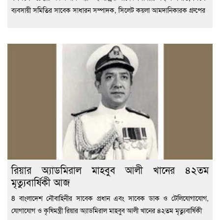
ব্যবসায়ী সমিতির সাবেক সাধারন সম্পাদক, সিলেট কয়লা আমদানিকারক গ্রুপের
রিয়ার অ্যাডমিরাল মাহবুব আলী খানের ৪২তম
মৃত্যুবার্ষিকী আজ
8 বাংলাদেশ নৌবাহিনীর সাবেক প্রধান এবং সাবেক ডাক ও টেলিযোগাযোগ,
যোগাযোগ ও কৃষিমন্ত্রী রিয়ার অ্যাডমিরাল মাহবুব আলী খানের ৪২তম মৃত্যুবার্ষিকী