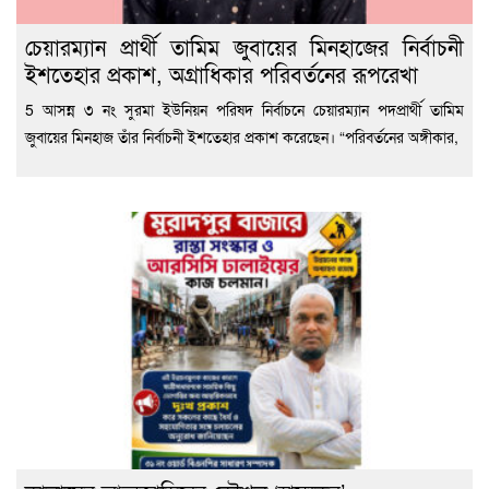
চেয়ারম্যান প্রার্থী তামিম জুবায়ের মিনহাজের নির্বাচনী
ইশতেহার প্রকাশ, অগ্রাধিকার পরিবর্তনের রূপরেখা
5 আসন্ন ৩ নং সুরমা ইউনিয়ন পরিষদ নির্বাচনে চেয়ারম্যান পদপ্রার্থী তামিম
জুবায়ের মিনহাজ তাঁর নির্বাচনী ইশতেহার প্রকাশ করেছেন। “পরিবর্তনের অঙ্গীকার,