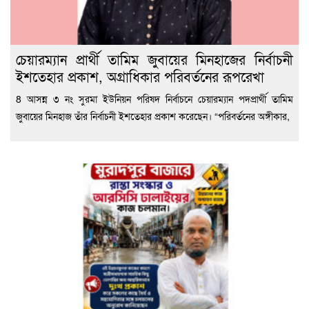
চেয়ারম্যান প্রার্থী তামিম জুবায়ের মিনহাজের নির্বাচনী
ইশতেহার প্রকাশ, অগ্রাধিকার পরিবর্তনের রূপরেখা
8 আসন্ন ৩ নং সুরমা ইউনিয়ন পরিষদ নির্বাচনে চেয়ারম্যান পদপ্রার্থী তামিম
জুবায়ের মিনহাজ তাঁর নির্বাচনী ইশতেহার প্রকাশ করেছেন। “পরিবর্তনের অঙ্গীকার,