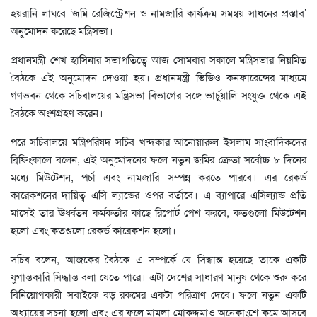
হয়রানি লাঘবে ‘জমি রেজিস্ট্রেশন ও নামজারি কার্যক্রম সমন্বয় সাধনের প্রস্তাব’
অনুমোদন করেছে মন্ত্রিসভা।
প্রধানমন্ত্রী শেখ হাসিনার সভাপতিত্বে আজ সোমবার সকালে মন্ত্রিসভার নিয়মিত
বৈঠকে এই অনুমোদন দেওয়া হয়। প্রধানমন্ত্রী ভিডিও কনফারেন্সের মাধ্যমে
গণভবন থেকে সচিবালয়ের মন্ত্রিসভা বিভাগের সঙ্গে ভার্চুয়ালি সংযুক্ত থেকে এই
বৈঠকে অংশগ্রহণ করেন।
পরে সচিবালয়ে মন্ত্রিপরিষদ সচিব খন্দকার আনোয়ারুল ইসলাম সাংবাদিকদের
ব্রিফিংকালে বলেন, এই অনুমোদনের ফলে নতুন জমির ক্রেতা সর্বোচ্চ ৮ দিনের
মধ্যে মিউটেশন, পর্চা এবং নামজারি সম্পন্ন করতে পারবে। এর রেকর্ড
কারেকশনের দায়িত্ব এসি ল্যান্ডের ওপর বর্তাবে। এ ব্যাপারে এসিল্যান্ড প্রতি
মাসেই তার ঊর্ধ্বতন কর্মকর্তার কাছে রিপোর্ট পেশ করবে, কতগুলো মিউটেশন
হলো এবং কতগুলো রেকর্ড কারেকশন হলো।
সচিব বলেন, আজকের বৈঠকে এ সম্পর্কে যে সিদ্ধান্ত হয়েছে তাকে একটি
যুগান্তকারি সিদ্ধান্ত বলা যেতে পারে। এটা দেশের সাধারণ মানুষ থেকে শুরু করে
বিনিয়োগকারী সবাইকে বড় রকমের একটা পরিত্রাণ দেবে। ফলে নতুন একটি
অধ্যায়ের সূচনা হলো এবং এর ফলে মামলা মোকদ্দমাও অনেকাংশে কমে আসবে