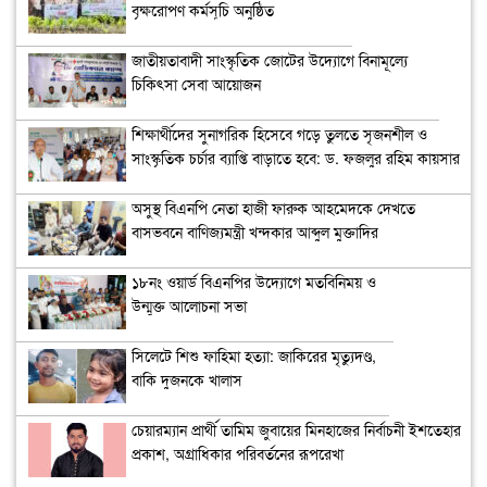
বৃক্ষরোপণ কর্মসূচি অনুষ্ঠিত
জাতীয়তাবাদী সাংস্কৃতিক জোটের উদ্যোগে বিনামূল্যে
চিকিৎসা সেবা আয়োজন
শিক্ষার্থীদের সুনাগরিক হিসেবে গড়ে তুলতে সৃজনশীল ও
সাংস্কৃতিক চর্চার ব্যাপ্তি বাড়াতে হবে: ড. ফজলুর রহিম কায়সার
অসুস্থ বিএনপি নেতা হাজী ফারুক আহমেদকে দেখতে
বাসভবনে বাণিজ্যমন্ত্রী খন্দকার আব্দুল মুক্তাদির
১৮নং ওয়ার্ড বিএনপির উদ্যোগে মতবিনিময় ও
উন্মুক্ত আলোচনা সভা
সিলেটে শিশু ফাহিমা হত্যা: জাকিরের মৃত্যুদণ্ড,
বাকি দুজনকে খালাস
চেয়ারম্যান প্রার্থী তামিম জুবায়ের মিনহাজের নির্বাচনী ইশতেহার
প্রকাশ, অগ্রাধিকার পরিবর্তনের রূপরেখা