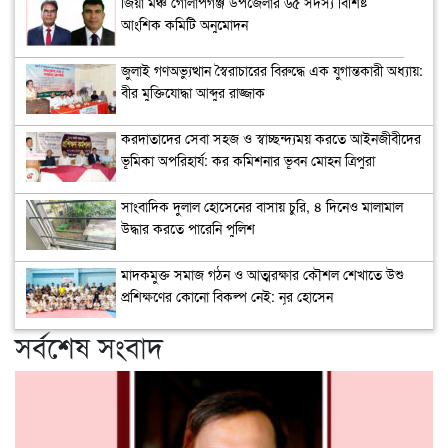
জিয়া মঞ্চ গোলাপগঞ্জ উপজেলার ৬৫ সদস্য বিশিষ্ট
আংশিক কমিটি অনুমোদন
জুলাই গণঅভ্যুত্থান স্বৈরাচারের বিরুদ্ধে এক যুগান্তকারী অধ্যায়:
বীর মুক্তিযোদ্ধা আব্দুর রাজ্জাক
করদাতাদের সেবা সহজ ও স্বাচ্ছন্দ্যময় করতে আইনজীবীদের
ভূমিকা অপরিহার্য: কর কমিশনার ভূবন মোহন ত্রিপুরা
সাংবাদিক দুলাল হোসেনের বাসায় চুরি, ৪ দিনেও মালামাল
উদ্ধার করতে পারেনি পুলিশ
মাদকমুক্ত সমাজ গঠন ও আত্মরক্ষার কৌশল শেখাতে উশু
প্রশিক্ষণের কোনো বিকল্প নেই: নূর হোসেন
সর্বশেষ সংবাদ