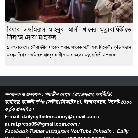
রিয়ার এডমিরাল মাহবুব আলী খানের মৃত্যুবার্ষিকীতে
সিলামে দোয়া মাহফিল
2 বাংলাদেশের নৌবাহিনীর সাবেক প্রধান, সাবেক মন্ত্রী এবং সিলেটের কৃতি সন্তান
মরহুম রিয়ার এডমিরাল মাহবুব আলী খানের ৪২তম মৃত্যুবার্ষিকী উপলক্ষে
সম্পাদক ও প্রকাশক : পারভীন বেগম (এমএসএস, অর্থনীতি)
কার্যালয়: কাকলী শপিং সেন্টার (লিফটের 6), জিন্দাবাজার, সিলেট-৩১০০
কর্তৃক প্রকাশিত।
E-mail: dailysylhetersomoy@gmail.com /
nurul.press05@gmail.com
.com /
Facebook-Twitter-instagram-YouTube-linkedin : Daily