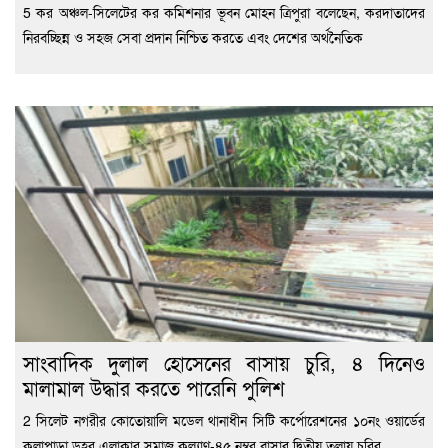
5 কর অঞ্চল-সিলেটের কর কমিশনার ভূবন মোহন ত্রিপুরা বলেছেন, করদাতাদের
নিরবচ্ছিন্ন ও সহজ সেবা প্রদান নিশ্চিত করতে এবং দেশের অর্থনৈতিক
সাংবাদিক দুলাল হোসেনের বাসায় চুরি, ৪ দিনেও
মালামাল উদ্ধার করতে পারেনি পুলিশ
2 সিলেট নগরীর কোতোয়ালি মডেল থানাধীন সিটি কর্পোরেশনের ১০নং ওয়ার্ডের
কলাপাড়া ডহর এলাকার সমাজ কল্যাণ-৪৫ নম্বর বাসার দ্বিতীয় তলায় চুরির