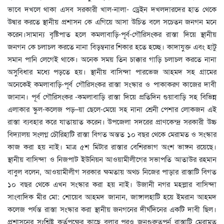
ভাবে দখলে থাকা এসব সরকারী খাল-নালা- ড্রেইন দখলদারদের হাত থেকে
উদ্বার করতে স্থানীয় প্রশাসন কে এগিয়ে আসা উচিত বলে সচেতন জনগন মনে
করেন।সামান্য বৃষ্টিপাত হলে কমলাবাড়ি-পূর্ব-গৌরিসংকর রাস্তা দিয়ে স্থানীয়
জনগন কে চলাচল করতে নানা বিড়ম্বনার শিকার হতে হচ্ছে। কাদাযুক্ত এবং হাটু
সমান পানি লেগেই থাকে। অনেক সময় তিন চাক্কার গাড়ি চলাচল করতে নানা
অসুবিধার মধ্যে পড়তে হয়। স্থানীয় বাসিন্দা পারভেজ আহমদ সহ গ্রামের
অনেকেই কমলাবাড়ি-পূর্ব গৌরিসংকর রাস্তা সংস্কার ও পাকাকরণ কাজের দাবী
জানান। পূর্ব গৌরিসংকর -কমলাবাড়ি রাস্তা দিয়ে প্রতিদিন গুয়াবাড়ি সহ বিভিন্ন
এলাকার স্কুল-কলেজ পড়–য়া ছেলে-মেয়ে সহ নানা শ্রেনী পেশার লোকজন এই
রাস্তা ব্যবহার করে যাতায়াত করেন। উপজেলা সদরের প্রাণকেন্দ্র সরকারী উচ্চ
বিদ্যালয় সংলগ্ন চৌরিহাটি রাস্তা বিগত অন্তত ১০ বছর থেকে মেরামত ও সংস্কার
কাজ করা হয় নাই। মাত্র ৫শ মিটার রাস্তার বেশিরভাগ অংশ ভাঙ্গন রয়েছে।
স্থানীয় বাসিন্দা ও নিজপাট ইউনিয়ন আওয়ামীলীগের সভাপতি আতাউর রহমান
বাবুল বলেন, আওয়ামীলীগ সরকার ক্ষমতায় অথচ নিজের পাড়ার রাস্তাটি বিগত
১০ বছর থেকে এখন সংস্কার করা হয় নাই। উজানী নগর মহল্লার বাসিন্দা
সাংবাদিক মীর মো: শোয়েব আহমদ জানান, জাঙ্গালহাটি হয়ে ইমরান আহমদ
কলেজ পর্যন্ত রাস্তা সংস্কার করা স্থানীয় জনগনের দীর্ঘদিনের একটি দাবী ছিল।
প্রশাসনের সংশ্লিষ্ট কর্তপক্ষের কাছে বলার পরও জনগুরুত্বপূর্ন রাস্তাটি মেরামত