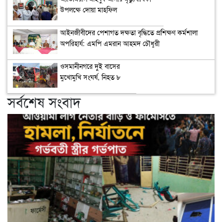
উপলক্ষে দোয়া মাহফিল
‎আইনজীবীদের পেশাগত দক্ষতা বৃদ্ধিতে প্রশিক্ষণ কর্মশালা
অপরিহার্য: এমপি এমরান আহমদ চৌধুরী
ওসমানীনগরে দুই বাসের
মুখোমুখি সংঘর্ষ, নিহত ৮
সর্বশেষ সংবাদ