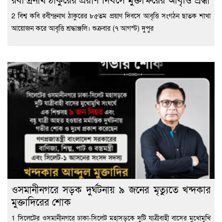
2 বিশ্ব কবি রবীন্দ্রনাথ ঠাকুরের ৮৫তম প্রয়াণ দিবসে আবৃত্তি সংগঠন ছাতক শাখা
আয়োজন করে আবৃত্তি শ্রদ্ধাঞ্জলি। শুক্রবার (৭ আগস্ট) দুপুর
ওসমানীনগরে সড়ক দুর্ঘটনায় ৯ জনের মৃত্যুতে খন্দকার
মুক্তাদিরের শোক
1 সিলেটের ওসমানীনগরে ঢাকা-সিলেট মহাসড়কে দুটি যাত্রীবাহী বাসের মুখোমুখি