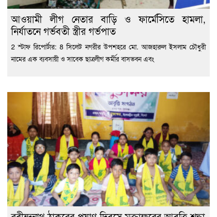
আওয়ামী লীগ নেতার বাড়ি ও ফার্মেসিতে হামলা,
নির্যাতনে গর্ভবতী স্ত্রীর গর্ভপাত
2 স্টাফ রিপোর্টার: 8 সিলেট নগরীর উপশহরে মো. আজহারুল ইসলাম চৌধুরী
নামের এক ব্যবসায়ী ও সাবেক ছাত্রলীগ কর্মীর বাসভবন এবং
রবীন্দ্রনাথ ঠাকুরের প্রয়াণ দিবসে মুক্তাক্ষরের আবৃত্তি শ্রদ্ধা