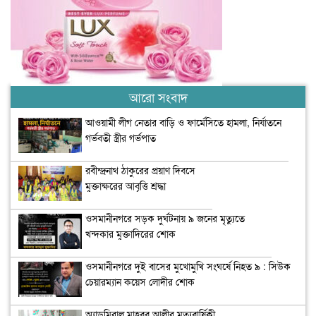
আরো সংবাদ
আওয়ামী লীগ নেতার বাড়ি ও ফার্মেসিতে হামলা, নির্যাতনে
গর্ভবতী স্ত্রীর গর্ভপাত
রবীন্দ্রনাথ ঠাকুরের প্রয়াণ দিবসে
মুক্তাক্ষরের আবৃত্তি শ্রদ্ধা
ওসমানীনগরে সড়ক দুর্ঘটনায় ৯ জনের মৃত্যুতে
খন্দকার মুক্তাদিরের শোক
ওসমানীনগরে দুই বাসের মুখোমুখি সংঘর্ষে নিহত ৯ : সিউক
চেয়ারম্যান কয়েস লোদীর শোক
অ্যাডমিরাল মাহবুব আলীর মৃত্যুবার্ষিকী