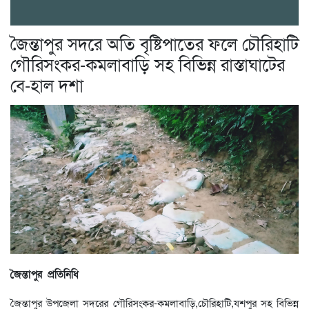
জৈন্তাপুর সদরে অতি বৃষ্টিপাতের ফলে চৌরিহাটি
গৌরিসংকর-কমলাবাড়ি সহ বিভিন্ন রাস্তাঘাটের
বে-হাল দশা
জৈন্তাপুর প্রতিনিধি
জৈন্তাপুর উপজেলা সদরের গৌরিসংকর-কমলাবাড়ি,চৌরিহাটি,যশপুর সহ বিভিন্ন