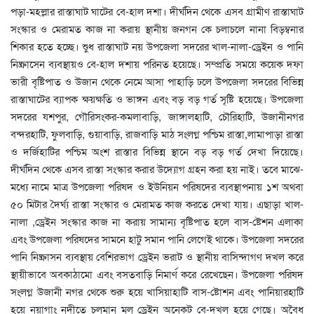
পড়া-মহল্লার রাস্তাঘাট ঘাটের বে-হাল দশা। দীর্ঘদিন থেকে এসব গ্রামীণ রাস্তাঘাট
সংস্কার ও মেরামত কাজ না করায় স্থানীয় জনগন কে চলাচলে নানা বিড়ম্বনার
শিকার হতে হচ্ছে। শুুধ রাস্তাঘাট নয় উপজেলা সদরের খাল-নালা-ড্রেইন ও পানি
নিষ্ক্রাসেন ব্যবস্থায়ও বে-হাল দশায় পরিনত হয়েছে। সম্প্রতি সময়ে কয়েক দফা
ভারী বৃষ্টিপাত ও উজান থেকে নেমে আসা পাহাড়ি ঢলে উপজেলা সদরের বিভিন্ন
রাস্তাঘাটের ব্যাপক ক্ষয়ক্ষতি ও ভাঙ্গন এবং বড় বড় গর্ত সৃষ্টি হয়েছে। উপজেলা
সদরের যশপুর, গৌরিসংকর-কমলাবাড়ি, জাঙ্গালহাটি, চৌরিহাটি, উজানীনগর
বন্দরহাটি, ফুলবাড়ি, গুয়াবাড়ি, রাজবাড়ি মাঠ সংলগ্ন পশ্চিম রাস্তা,লামাপাড়া রাস্তা
ও দর্জিহাটির পশ্চিম অংশ রাস্তার বিভিন্ন স্থানে বড় বড় গর্ত দেখা দিয়েছে।
দীর্ঘদিন থেকে এসব রাস্তা সংস্কার করার উদ্যোগ গ্রহন করা হয় নাই। তবে মাঝে-
মধ্যে নামে মাত্র উপজেলা পরিষদ ও ইউনিয়ন পরিষদের ব্যবস্থাপনায় ১শ অথবা
৫০ মিটার দৈর্ঘ্য রাস্তা সংস্কার ও মেরামত কাজ করতে দেখা যায়। এছাড়া খাল-
নালা ,ড্রেইন সংস্কার কাজ না করায় সামান্য বৃষ্টিপাত হলে বাস-ষ্টেশন এলাকা
এবং উপজেলা পরিষদের সামনে হাটু সমান পানি লেগেই থাকে। উপজেলা সদরের
পানি নিষ্ক্রাসন ব্যবস্থায় বেশিরভাগ ড্রেইন ভরাট ও স্থানীয় বাসিন্দাগণ দখল করে
স্থায়ীভাবে অবকাঠামো এবং বসতবাড়ি নিমার্ণ করে রেখেছেন। উপজেলা পরিষদ
সংলগ্ন উজানী নগর থেকে শুরু হয়ে খাসিয়াহাটি বাস-ষ্টোশন এবং পানিয়ারহাটি
হয়ে নয়াগাং নদীতে চলমান মুল ড্রেইন অনেকট বে-দখল হয়ে গেছে। অবৈধ