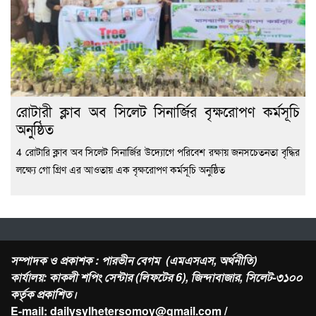
রোটারী ক্লাব অব সিলেট সিনার্জির বৃক্ষরোপণ কর্মসূচি
অনুষ্ঠিত
4 রোটারি ক্লাব অব সিলেট সিনার্জির উদ্যোগে পরিবেশ রক্ষায় জনসচেতনতা বৃদ্ধির
লক্ষ্যে গো গ্রিণ এর আওতায় এক বৃক্ষরোপণ কর্মসূচি অনুষ্ঠিত
সম্পাদক ও প্রকাশক : পারভীন বেগম (এমএসএস, অর্থনীতি)
কার্যালয়: কাকলী শপিং সেন্টার (লিফটের 6), জিন্দাবাজার, সিলেট-৩১০০
কর্তৃক প্রকাশিত।
E-mail: dailysylhetersomoy@gmail.com /