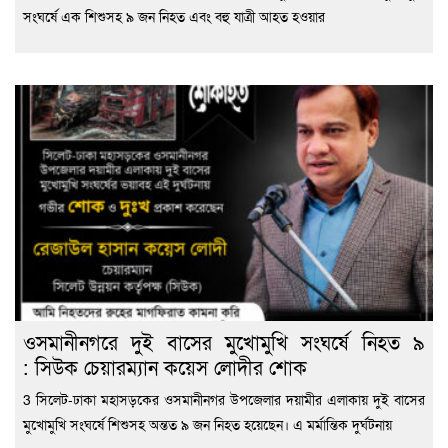
সংঘর্ষে এক শিশুসহ ৯ জন নিহত এবং বহু যাত্রী আহত হওয়ার
ওসমানীনগরে দুই বাসের মুখোমুখি সংঘর্ষে নিহত ৯
: সিউক চেয়ারম্যান কয়েস লোদীর শোক
3 সিলেট-ঢাকা মহাসড়কের ওসমানীনগর উপজেলার দয়ামীর এলাকায় দুই বাসের
মুখোমুখি সংঘর্ষে শিশুসহ অন্তত ৯ জন নিহত হয়েছেন। এ মর্মান্তিক দুর্ঘটনায়