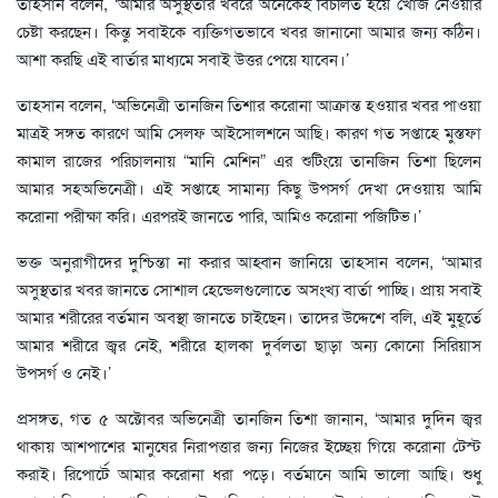
তাহসান বলেন, ‘আমার অসুস্থতার খবরে অনেকেই বিচলিত হয়ে খোঁজ নেওয়ার
চেষ্টা করছেন। কিন্তু সবাইকে ব্যক্তিগতভাবে খবর জানানো আমার জন্য কঠিন।
আশা করছি এই বার্তার মাধ্যমে সবাই উত্তর পেয়ে যাবেন।’
তাহসান বলেন, ‘অভিনেত্রী তানজিন তিশার করোনা আক্রান্ত হওয়ার খবর পাওয়া
মাত্রই সঙ্গত কারণে আমি সেলফ আইসোলশনে আছি। কারণ গত সপ্তাহে মুস্তফা
কামাল রাজের পরিচালনায় “মানি মেশিন” এর শুটিংয়ে তানজিন তিশা ছিলেন
আমার সহঅভিনেত্রী। এই সপ্তাহে সামান্য কিছু উপসর্গ দেখা দেওয়ায় আমি
করোনা পরীক্ষা করি। এরপরই জানতে পারি, আমিও করোনা পজিটিভ।’
ভক্ত অনুরাগীদের দুশ্চিন্তা না করার আহ্বান জানিয়ে তাহসান বলেন, ‘আমার
অসুস্থতার খবর জানতে সোশাল হেন্ডেলগুলোতে অসংখ্য বার্তা পাচ্ছি। প্রায় সবাই
আমার শরীরের বর্তমান অবস্থা জানতে চাইছেন। তাদের উদ্দেশে বলি, এই মুহূর্তে
আমার শরীরে জ্বর নেই, শরীরে হালকা দুর্বলতা ছাড়া অন্য কোনো সিরিয়াস
উপসর্গ ও নেই।’
প্রসঙ্গত, গত ৫ অক্টোবর অভিনেত্রী তানজিন তিশা জানান, ‘আমার দুদিন জ্বর
থাকায় আশপাশের মানুষের নিরাপত্তার জন্য নিজের ইচ্ছেয় গিয়ে করোনা টেস্ট
করাই। রিপোর্টে আমার করোনা ধরা পড়ে। বর্তমানে আমি ভালো আছি। শুধু