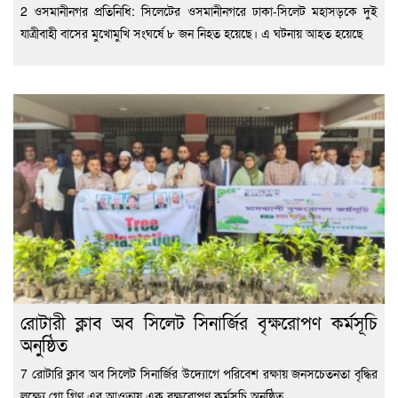
2 ওসমানীনগর প্রতিনিধি: সিলেটের ওসমানীনগরে ঢাকা-সিলেট মহাসড়কে দুই
যাত্রীবাহী বাসের মুখোমুখি সংঘর্ষে ৮ জন নিহত হয়েছে। এ ঘটনায় আহত হয়েছে
রোটারী ক্লাব অব সিলেট সিনার্জির বৃক্ষরোপণ কর্মসূচি
অনুষ্ঠিত
7 রোটারি ক্লাব অব সিলেট সিনার্জির উদ্যোগে পরিবেশ রক্ষায় জনসচেতনতা বৃদ্ধির
লক্ষ্যে গো গ্রিণ এর আওতায় এক বৃক্ষরোপণ কর্মসূচি অনুষ্ঠিত