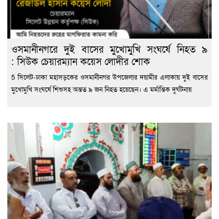
ওসমানীনগরে দুই বাসের মুখোমুখি সংঘর্ষে নিহত ৯
: সিউক চেয়ারম্যান কয়েস লোদীর শোক
5 সিলেট-ঢাকা মহাসড়কের ওসমানীনগর উপজেলার দয়ামীর এলাকায় দুই বাসের
মুখোমুখি সংঘর্ষে শিশুসহ অন্তত ৯ জন নিহত হয়েছেন। এ মর্মান্তিক দুর্ঘটনায়