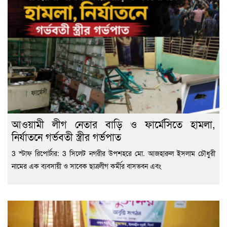
আওয়ামী লীগ নেতার বাড়ি ও ফার্মেসিতে হামলা,
নির্যাতনে গর্ভবতী স্ত্রীর গর্ভপাত
3 স্টাফ রিপোর্টার: 3 সিলেট নগরীর উপশহরে মো. আজহারুল ইসলাম চৌধুরী
নামের এক ব্যবসায়ী ও সাবেক ছাত্রলীগ কর্মীর বাসভবন এবং