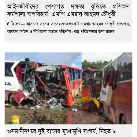
‎আইনজীবীদের পেশাগত দক্ষতা বৃদ্ধিতে প্রশিক্ষণ
কর্মশালা অপরিহার্য: এমপি এমরান আহমদ চৌধুরী
6 ‎সিলেট-৬ আসনের সংসদ সদস্য এডভোকেট এমরান আহমদ চৌধুরী বলেছেন,
আয়কর আইন ও বিধিমালা অত্যন্ত গতিশীল। রাষ্ট্র পরিচালনার জন্য রাজস্ব
ওসমানীনগরে দুই বাসের মুখোমুখি সংঘর্ষ, নিহত ৮