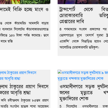
দামেই বিক্রি হচ্ছে মাংস ও
ট্রান্সপোর্ট থেকে বিত
চোরাকারবারি তরিক
গ্রেপ্তারের দাবি
ত থেকে কাঁচামরিচ আমদানি বাড়ায়
ের ব্যবধানে সিলেটের কাঁচাবাজারগুলোতে
8 গণমাধ্যমে সংবাদ প্রকাশের পর 
জিতে ১৫০ টাকা পর্যন্ত কমেছে। তবে
তোলপাড়ের মুখে ‘মেসার্স সুরমা ট্রান
ামে স্বস্তি
এজেন্সি’ থেকে বিতাড়িত হয়েও থে
আলোচিত চোরাকারবারি তরিকুল।
দ্রনাথ ঠাকুরের প্রয়াণ দিবসে
ওসমানীনগরে সড়ক দুর্ঘট
ক্ষরের আবৃত্তি শ্রদ্ধা
জনের মৃত্যুতে খন্
মুক্তাদিরের শোক
ব কবি রবীন্দ্রনাথ ঠাকুরের ৮৫তম প্রয়াণ
 আবৃত্তি সংগঠন ছাতক শাখা আয়োজন
5 সিলেটের ওসমানীনগরে ঢাকা-