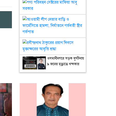
চোরাকারবারি
পণ্য
তরিকুলকে
পরিবহন
গ্রেপ্তারের
সেক্টরের
দাবি
মাফিয়া
আওয়ামী
আবু
লীগ
সরকার
নেতার
বাড়ি
ও
রবীন্দ্রনাথ
ফার্মেসিতে
ঠাকুরের
হামলা,
প্রয়াণ
নির্যাতনে
ওসমানীনগরে সড়ক দুর্ঘটনায়
দিবসে
গর্ভবতী
৯ জনের মৃত্যুতে খন্দকার
মুক্তাক্ষরের
স্ত্রীর
মুক্তাদিরের শোক
আবৃত্তি
গর্ভপাত
শ্রদ্ধা