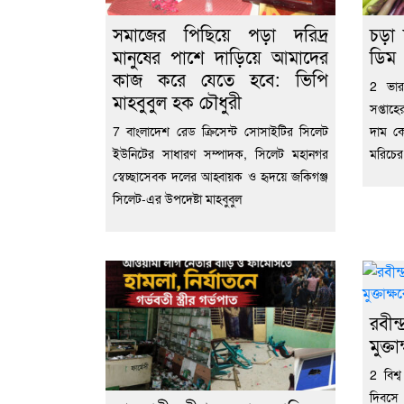
সমাজের পিছিয়ে পড়া দরিদ্র
চড়া 
মানুষের পাশে দাড়িয়ে আমাদের
ডিম
কাজ করে যেতে হবে: ভিপি
2 ভার
মাহবুবুল হক চৌধুরী
সপ্তাহ
7 বাংলাদেশ রেড ক্রিসেন্ট সোসাইটির সিলেট
দাম কে
ইউনিটের সাধারণ সম্পাদক, সিলেট মহানগর
মরিচের দ
স্বেচ্ছাসেবক দলের আহ্বায়ক ও হৃদয়ে জকিগঞ্জ
সিলেট-এর উপদেষ্টা মাহবুবুল
রবীন্
মুক্তা
2 বিশ্
দিবসে