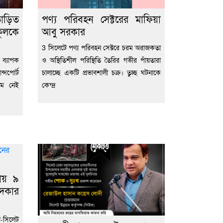
াড়িত
পণ্য পরিবহন সেক্টরের মাফিয়া
ুলকে
আবু সরকার
3 সিলেটে পণ্য পরিবহন সেক্টরে চরম অরাজকতা
ব্যাপক
ও অস্থিতিশীল পরিস্থিতি তৈরির গভীর পাঁয়তারা
্সপোর্ট
চালাচ্ছে একটি প্রভাবশালী চক্র। তুচ্ছ ঘটনাকে
মে নেই
কেন্দ্র
নায় ৯
দকার
সিলেট