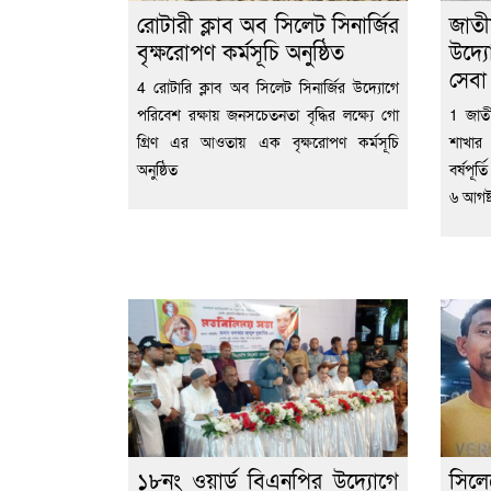
রোটারী ক্লাব অব সিলেট সিনার্জির
জাতী
বৃক্ষরোপণ কর্মসূচি অনুষ্ঠিত
উদ্য
সেব
4 রোটারি ক্লাব অব সিলেট সিনার্জির উদ্যোগে
পরিবেশ রক্ষায় জনসচেতনতা বৃদ্ধির লক্ষ্যে গো
1 জাতী
গ্রিণ এর আওতায় এক বৃক্ষরোপণ কর্মসূচি
শাখার
অনুষ্ঠিত
বর্ষপূর
৬ আগষ্
১৮নং ওয়ার্ড বিএনপির উদ্যোগে
সিল