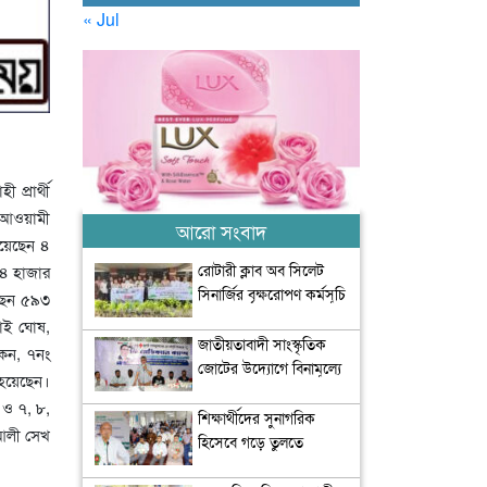
« Jul
প্রার্থী
ী আওয়ামী
আরো সংবাদ
েয়েছেন ৪
রোটারী ক্লাব অব সিলেট
 ৪ হাজার
সিনার্জির বৃক্ষরোপণ কর্মসূচি
েছেন ৫৯৩
অনুষ্ঠিত
মাই ঘোষ,
জাতীয়তাবাদী সাংস্কৃতিক
োকন, ৭নং
জোটের উদ্যোগে বিনামূল্যে
 হয়েছেন।
চিকিৎসা সেবা আয়োজন
 ও ৭, ৮,
শিক্ষার্থীদের সুনাগরিক
ত আলী সেখ
হিসেবে গড়ে তুলতে
সৃজনশীল ও সাংস্কৃতিক চর্চার