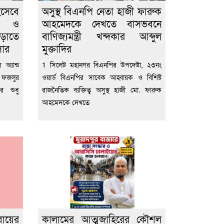
িসেবে
অসুস্থ বিএনপি নেতা হাজী ফারুক
ীল ও
আহমেদকে দেখতে বাসভবনে
বাড়াতে
বাণিজ্যমন্ত্রী খন্দকার আব্দুল
সার
মুক্তাদির
অ্যান্ড
1 সিলেট মহানগর বিএনপির উপদেষ্টা, ২৩নং
 ফজলুর
ওয়ার্ড বিএনপির সাবেক আহ্বায়ক ও বিশিষ্ট
ের শুধু
রাজনৈতিক ব্যক্তিত্ব অসুস্থ হাজী মো. ফারুক
আহমেদকে দেখতে
বায়ের
কালামের আত্মজাহিরের কৌশল