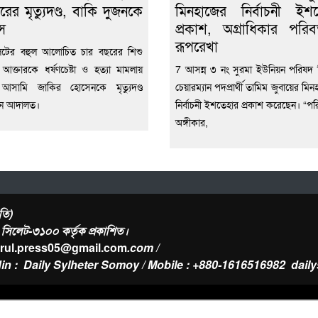
রের মৃত্যুদণ্ড, বাকি দুজনকে
মিনহাজের নির্বাচনী ইশ
স
প্রকাশ, অগ্রাধিকার পরিবর
রূপরেখা
েটের বহুল আলোচিত চার বছরের শিশু
 আক্তারকে ধর্ষণচেষ্টা ও হত্যা মামলায়
7 আসন্ন ৩ নং সুরমা ইউনিয়ন পরিষদ নি
ন আসামি জাকির হোসেনকে মৃত্যুদণ্ড
চেয়ারম্যান পদপ্রার্থী তামিম জুবায়ের মিন
েন আদালত।
নির্বাচনী ইশতেহার প্রকাশ করেছেন। “পরি
অঙ্গীকার,
তি)
র, সিলেট-৩১০০ কর্তৃক প্রকাশিত।
urul.press05@gmail.com
.com /
in : Daily Sylheter Somoy / Mobile : +880-1616516982
dail