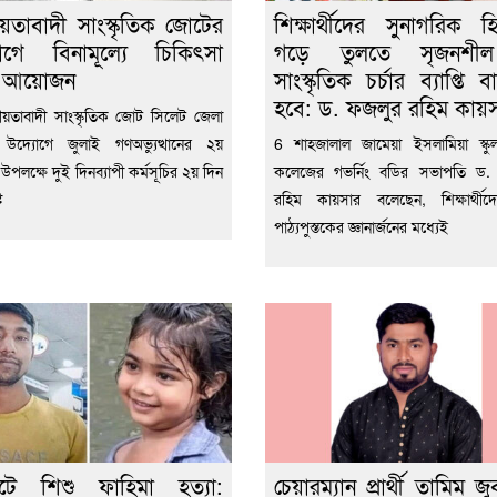
য়তাবাদী সাংস্কৃতিক জোটের
শিক্ষার্থীদের সুনাগরিক হ
োগে বিনামূল্যে চিকিৎসা
গড়ে তুলতে সৃজনশ
া আয়োজন
সাংস্কৃতিক চর্চার ব্যাপ্তি 
হবে: ড. ফজলুর রহিম কায়
য়তাবাদী সাংস্কৃতিক জোট সিলেট জেলা
 উদ্যোগে জুলাই গণঅভ্যুত্থানের ২য়
6 শাহজালাল জামেয়া ইসলামিয়া স্কুল 
্তি উপলক্ষে দুই দিনব্যাপী কর্মসূচির ২য় দিন
কলেজের গভর্নিং বডির সভাপতি ড.
ট
রহিম কায়সার বলেছেন, শিক্ষার্থীদ
পাঠ্যপুস্তকের জ্ঞানার্জনের মধ্যেই
েটে শিশু ফাহিমা হত্যা:
চেয়ারম্যান প্রার্থী তামিম জু