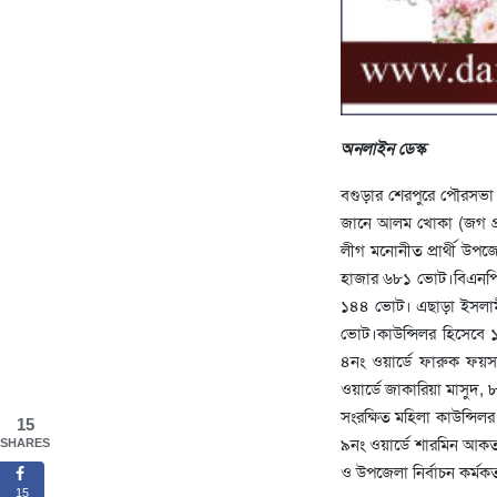
অনলাইন ডেস্ক
বগুড়ার শেরপুরে পৌরসভা ন
জানে আলম খোকা (জগ প্রত
লীগ মনোনীত প্রার্থী উপ
হাজার ৬৮১ ভোট।বিএনপি মন
১৪৪ ভোট। এছাড়া ইসলামী
ভোট।কাউন্সিলর হিসেবে ১
৪নং ওয়ার্ডে ফারুক ফয়স
ওয়ার্ডে জাকারিয়া মাসুদ, 
সংরক্ষিত মহিলা কাউন্সিল
15
৯নং ওয়ার্ডে শারমিন আকতার
SHARES
ও উপজেলা নির্বাচন কর্মকর
15