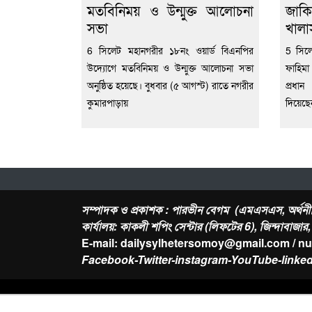
মতবিনিময় ও উন্মুক্ত আলোচনা
জাকি
সভা
খালা
6 সিলেট মহানগরীর ১৮নং ওয়ার্ড বিএনপির
5 সিল
উদ্যোগে মতবিনিময় ও উন্মুক্ত আলোচনা সভা
ফাহিমা
অনুষ্ঠিত হয়েছে। বুধবার (৫ আগস্ট) রাতে নগরীর
প্রধা
কুমারপাড়ায়
দিয়েছ
সম্পাদক ও প্রকাশক : পারভীন বেগম (এমএসএস, অর্থনী
কার্যালয়: কাকলী শপিং সেন্টার (লিফটের 6), জিন্দাবাজা
E-mail: dailysylhetersomoy@gmail.com / n
Facebook-Twitter-instagram-YouTube-linked
About Us
Contact
-
Privacy Policy