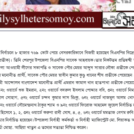
ির্বাচনে ৮ হাজার ৭৬৯ ভোট পেয়ে বেসরকারিভাবে বিজয়ী হয়েছেন বিএনপির বিদ্রোহী 
ীক)। তিনি শেরপুর উপজেলা বিএনপির সাবেক আহ্বায়ক।তার নিকটতম প্রতিদ্বন্দ্ব
জেলা আওয়ামী লীগের সভাপতি ও সাবেক পৌর মেয়র আব্দুস সাত্তার নৌকা প্রতীকে প
োনীত প্রার্থী, সাবেক পৌর মেয়র স্বাধীন কুমার কুণ্ডু ধানের শীষ প্রতীকে পেয়েছেন
 আন্দোলন বাংলাদেশ মনোনীত প্রার্থী এমরান কামাল খান হাতপাখা প্রতীকে পেয়
নং ওয়ার্ডে শুভ ইমরান, ২নং ওয়ার্ডে বদরুল ইসলাম পোদ্দার ববি, ৩নং ওয়ার্ডে নি
াল সোহাগ, ৫নং ওয়ার্ডে চন্দন কুমার দাস রিংকু, ৬নং ওয়ার্ডে নাজমুল আলম খ
৮নং ওয়ার্ডে সৌমেন্দ্রনাথ ঠাকুর শ্যাম ও ৯নং ওয়ার্ডে ফিরোজ আহমেদ জুয়েল নির্বাচিত
র হিসেবে ১, ২, ৩নং ওয়ার্ডে করুণা রানী ঘোষ, ৪, ৫, ৬নং ওয়ার্ডে মমতাজ বেগম রুবি
 নির্বাচিত হয়েছেন।উপজেলা নির্বাহী কর্মকর্তা ও নির্বাহী ম্যাজিস্ট্রেট মো. লিয়াক
্তা মোছা. আছিয়া খাতুন এ তথ্যের সত্যতা নিশ্চিত করেন।