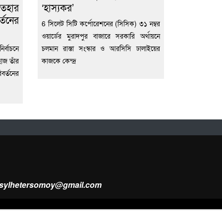
তেহার
‘হাস্যকর’
্তনের
6 সিলেট সিটি কর্পোরেশনের (সিসিক) ৩১ নম্বর
ওয়ার্ডের মুরাদপুর বাজারে সরকারি অর্থায়নে
র্বাচনে
চলমান রাস্তা সংস্কার ও আরসিসি ঢালাইয়ের
হাজ তাঁর
কাজকে কেন্দ্র
বর্তনের
ysylhetersomoy@gmail.com
Design & Developed by
Web Nest