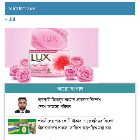
AUGUST 2026
« Jul
আরো সংবাদ
ব্যবসায়ী মিজানুর রহমান প্রাণভয়ে বিদেশে,
দেশে আতঙ্কে পরিবার
প্রবাসীদের শত কোটি টাকার ‘এক্সেলসিয়র সিলেট’
চাঁদাবাজদের দখলে, সালিশে অনুপুস্থিত মুন্না চক্র