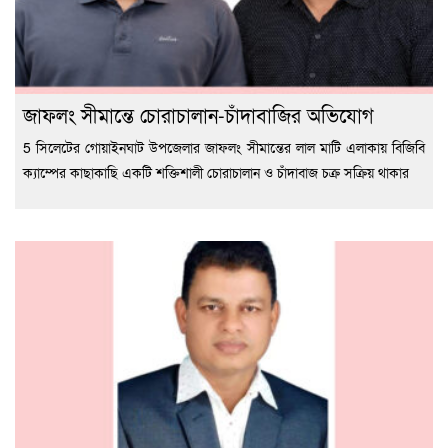
জাফলং সীমান্তে চোরাচালান-চাঁদাবাজির অভিযোগ
5 সিলেটের গোয়াইনঘাট উপজেলার জাফলং সীমান্তের লাল মাটি এলাকায় বিজিবি
ক্যাম্পের কাছাকাছি একটি শক্তিশালী চোরাচালান ও চাঁদাবাজ চক্র সক্রিয় থাকার