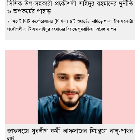
সিসিক উপ-সহকারী প্রকৌশলী সাইদুর রহমানের দুর্নীতি
ও অপকর্মের পাহাড়
7 সিলেট সিটি কর্পোরেশনের (সিসিক) ৪টি ওয়ার্ডের দায়িত্বে থাকা উপ-সহকারী
প্রকৌশলী এ টি এম সাইদুর রহমানের বিরুদ্ধে ঘুষবাণিজ্য, অবৈধ সম্পদ
জাফলংয়ে যুবলীগ কর্মী আফসারের নিয়ন্ত্রণে বালু-পাথর
লুট