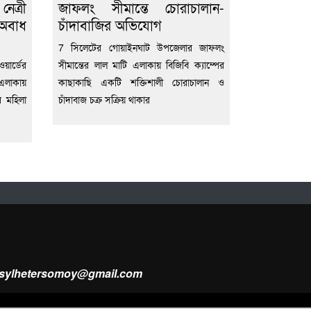
েত্রী
জাফলং সীমান্তে চোরাচালান-
অবাধ
চাঁদাবাজির অভিযোগ
7 সিলেটের গোয়াইনঘাট উপজেলার জাফলং
র্ডের
সীমান্তের লাল মাটি এলাকায় বিজিবি ক্যাম্পের
এলাকায়
কাছাকাছি একটি শক্তিশালী চোরাচালান ও
র মহিলা
চাঁদাবাজ চক্র সক্রিয় থাকার
ysylhetersomoy@gmail.com
Design & Developed by
Web Nest