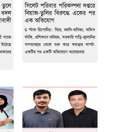
 তুলে
সিলেট পরিবার পরিকল্পনা দপ্তরে
বদল
নিয়াজ-তুলির বিরুদ্ধে একের পর
বাদী
এক অভিযোগ
6 স্টাফ রিপোর্টার:: বিয়ে, বদলি-বাণিজ্য, অফিস
পী সাজে
ফাঁকি, প্রশিক্ষণে অনিয়ম, সরকারি গাড়ি-জ্বালানির
উঠেছে
অপব্যবহার থেকে শুরু করে ক্ষমতার দাপট-
 খোকনের
একটির পর একটি অভিযোগে আলোচনায়