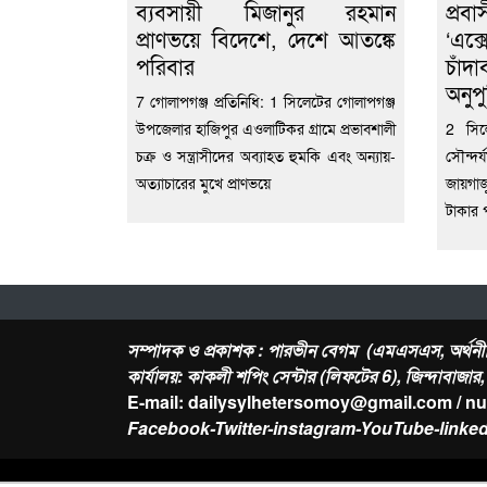
ব্যবসায়ী মিজানুর রহমান
প্র
প্রাণভয়ে বিদেশে, দেশে আতঙ্কে
‘এ
পরিবার
চাঁ
অনুপুস
7 গোলাপগঞ্জ প্রতিনিধি: 1 সিলেটের গোলাপগঞ্জ
উপজেলার হাজিপুর এওলাটিকর গ্রামে প্রভাবশালী
2 সিল
চক্র ও সন্ত্রাসীদের অব্যাহত হুমকি এবং অন্যায়-
সৌন্দর
অত্যাচারের মুখে প্রাণভয়ে
জায়গাজ
টাকার প
সম্পাদক ও প্রকাশক : পারভীন বেগম (এমএসএস, অর্থনী
কার্যালয়: কাকলী শপিং সেন্টার (লিফটের 6), জিন্দাবাজা
E-mail: dailysylhetersomoy@gmail.com / n
Facebook-Twitter-instagram-YouTube-linked
About Us
Contact
-
Privacy Policy