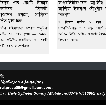
বাসীদের শত কোটি টাকার
সাগরদিঘীরপাড়ে আ.লীগ ন
ক্সেলসিয়র সিলেট’
আলিয়া ইকবাল চৌধুরীর 
দাবাজদের দখলে, সালিশে
বিচরণ
্থিত মুন্না চক্র
7 সিলেট নগরীর ৯ নম্বর ওয়া
েটের খাদিমপাড়ার অপরূপ প্রাকৃতিক
সাগরদিঘীরপাড় ও ৭ নম্বর ওয়ার্ড 
্যমণ্ডিত ১৭ একর (প্রায় ৬০ কেদার)
কার্যক্রম নিষিদ্ধ ঘোষিত আওয়ামী লীগে
ুড়ে প্রতিষ্ঠিত প্রবাসীদের শত কোটি
বিষয়ক সম্পাদক
র্যটন কেন্দ্র ‘এক্সেলসিয়র
তি)
র, সিলেট-৩১০০ কর্তৃক প্রকাশিত।
urul.press05@gmail.com
.com /
in : Daily Sylheter Somoy / Mobile : +880-1616516982
dail