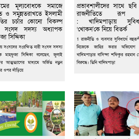
ামের মূল্যবোধকে সমাজে
প্রভাবশালীদের সাথে ছবি
রত ও সমুন্নতরাখতে ইসলামী
রাজনীতিতে রূপ 
কৃতির চর্চার কোনো বিকল্প
: খাদিমপাড়ায় সুবিধা
: সংসদ সদস্য অধ্যাপক
‘খোকন’কে নিয়ে বিতর্ক
জা সিদ্দিকা
1 রাজনীতি ও ব্যবসার সুবিধার্থে বহুরূ
য় সংসদের সংরক্ষিত নারী সংসদ সদস্য
নিজেকে জাহির করার অভিযোগ 
ক মাহফুজা সিদ্দিকা বলেছেন, জুলাই
খাদিমপাড়ার বাসিন্দা শফিকুর রহমান
র আত্মত্যাগের মাধ্যমে অর্জিত নতুন
বিরুদ্ধে। তিনি খাদিমপাড়া
ার ওপর দাঁড়িয়ে