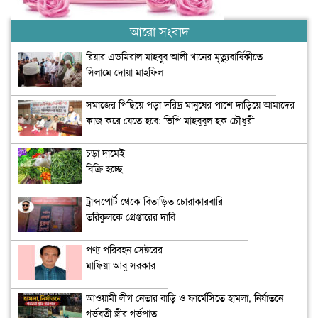
আরো সংবাদ
রিয়ার এডমিরাল মাহবুব আলী খানের মৃত্যুবার্ষিকীতে
সিলামে দোয়া মাহফিল
সমাজের পিছিয়ে পড়া দরিদ্র মানুষের পাশে দাড়িয়ে আমাদের
কাজ করে যেতে হবে: ভিপি মাহবুবুল হক চৌধুরী
চড়া দামেই
বিক্রি হচ্ছে
মাংস ও ডিম
ট্রান্সপোর্ট থেকে বিতাড়িত চোরাকারবারি
তরিকুলকে গ্রেপ্তারের দাবি
পণ্য পরিবহন সেক্টরের
মাফিয়া আবু সরকার
আওয়ামী লীগ নেতার বাড়ি ও ফার্মেসিতে হামলা, নির্যাতনে
গর্ভবতী স্ত্রীর গর্ভপাত