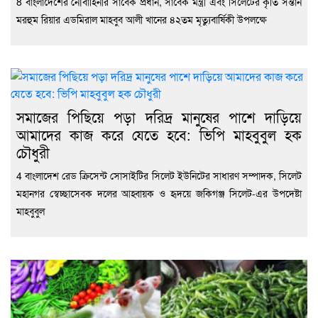
8 বাংলাদেশের নৌবাহিনীর সাবেক প্রধান, সাবেক মন্ত্রী এবং সিলেটের কৃতি সন্তান
মরহুম রিয়ার এডমিরাল মাহবুব আলী খানের ৪২তম মৃত্যুবার্ষিকী উপলক্ষে
সমাজের পিছিয়ে পড়া দরিদ্র মানুষের পাশে দাড়িয়ে
আমাদের কাজ করে যেতে হবে: ভিপি মাহবুবুল হক
চৌধুরী
4 বাংলাদেশ রেড ক্রিসেন্ট সোসাইটির সিলেট ইউনিটের সাধারণ সম্পাদক, সিলেট
মহানগর স্বেচ্ছাসেবক দলের আহ্বায়ক ও হৃদয়ে জকিগঞ্জ সিলেট-এর উপদেষ্টা
মাহবুবুল