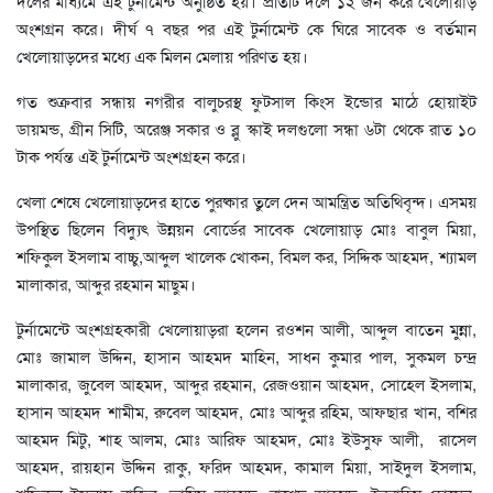
দলের মাধ্যমে এই টুর্নামেন্ট অনুষ্ঠিত হয়। প্রতিটি দলে ১২ জন করে খেলোয়াড়
অংশগ্রন করে। দীর্ঘ ৭ বছর পর এই টুর্নামেন্ট কে ঘিরে সাবেক ও বর্তমান
খেলোয়াড়দের মধ্যে এক মিলন মেলায় পরিণত হয়।
গত শুক্রবার সন্ধায় নগরীর বালুচরস্থ ফুটসাল কিংস ইন্ডোর মাঠে হোয়াইট
ডায়মন্ড, গ্রীন সিটি, অরেঞ্জ সকার ও ব্লু স্কাই দলগুলো সন্ধা ৬টা থেকে রাত ১০
টাক পর্যন্ত এই টুর্নামেন্ট অংশগ্রহন করে।
‎খেলা শেষে খেলোয়াড়দের হাতে পুরষ্কার তুলে দেন আমন্ত্রিত অতিথিবৃন্দ। ‎এসময়
উপস্থিত ছিলেন বিদ্যুৎ উন্নয়ন বোর্ডের সাবেক খেলোয়াড় মোঃ বাবুল মিয়া,
শফিকুল ইসলাম বাচ্চু,আব্দুল খালেক খোকন, বিমল কর, সিদ্দিক আহমদ, শ্যামল
মালাকার, আব্দুর রহমান মাছুম।
‎টুর্নামেন্টে অংশগ্রহকারী খেলোয়াড়রা হলেন রওশন আলী, আব্দুল বাতেন মুন্না,
মোঃ জামাল উদ্দিন, হাসান আহমদ মাহিন, সাধন কুমার পাল, সুকমল চন্দ্র
মালাকার, জুবেল আহমদ, আব্দুর রহমান, রেজওয়ান আহমদ, সোহেল ইসলাম,
হাসান আহমদ শামীম, রুবেল আহমদ, মোঃ আব্দুর রহিম, আফছার খান, বশির
আহমদ মিটু, শাহ আলম, মোঃ আরিফ আহমদ, মোঃ ইউসুফ আলী, রাসেল
আহমদ, রায়হান উদ্দিন রাকু, ফরিদ আহমদ, কামাল মিয়া, সাইদুল ইসলাম,