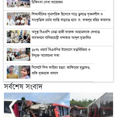
চিকিৎসা সেবা আয়োজন
শিক্ষার্থীদের সুনাগরিক হিসেবে গড়ে তুলতে সৃজনশীল ও
সাংস্কৃতিক চর্চার ব্যাপ্তি বাড়াতে হবে: ড. ফজলুর রহিম কায়সার
অসুস্থ বিএনপি নেতা হাজী ফারুক আহমেদকে দেখতে
বাসভবনে বাণিজ্যমন্ত্রী খন্দকার আব্দুল মুক্তাদির
১৮নং ওয়ার্ড বিএনপির উদ্যোগে মতবিনিময় ও
উন্মুক্ত আলোচনা সভা
সিলেটে শিশু ফাহিমা হত্যা: জাকিরের মৃত্যুদণ্ড,
বাকি দুজনকে খালাস
সর্বশেষ সংবাদ