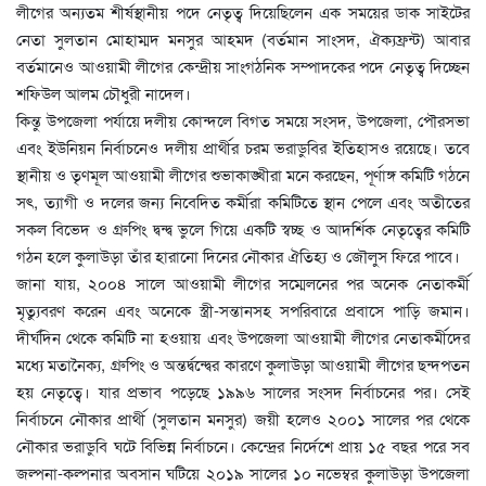
লীগের অন্যতম শীর্ষস্থানীয় পদে নেতৃত্ব দিয়েছিলেন এক সময়ের ডাক সাইটের
নেতা সুলতান মোহাম্মদ মনসুর আহমদ (বর্তমান সাংসদ, ঐক্যফ্রন্ট) আবার
বর্তমানেও আওয়ামী লীগের কেন্দ্রীয় সাংগঠনিক সম্পাদকের পদে নেতৃত্ব দিচ্ছেন
শফিউল আলম চৌধুরী নাদেল।
কিন্তু উপজেলা পর্যায়ে দলীয় কোন্দলে বিগত সময়ে সংসদ, উপজেলা, পৌরসভা
এবং ইউনিয়ন নির্বাচনেও দলীয় প্রার্থীর চরম ভরাডুবির ইতিহাসও রয়েছে। তবে
স্থানীয় ও তৃণমূল আওয়ামী লীগের শুভাকাঙ্খীরা মনে করছেন, পূর্ণাঙ্গ কমিটি গঠনে
সৎ, ত্যাগী ও দলের জন্য নিবেদিত কর্মীরা কমিটিতে স্থান পেলে এবং অতীতের
সকল বিভেদ ও গ্রুপিং দ্বন্দ্ব ভুলে গিয়ে একটি স্বচ্ছ ও আদর্শিক নেতৃত্বের কমিটি
গঠন হলে কুলাউড়া তাঁর হারানো দিনের নৌকার ঐতিহ্য ও জৌলুস ফিরে পাবে।
জানা যায়, ২০০৪ সালে আওয়ামী লীগের সম্মেলনের পর অনেক নেতাকর্মী
মৃত্যুবরণ করেন এবং অনেকে স্ত্রী-সন্তানসহ সপরিবারে প্রবাসে পাড়ি জমান।
দীর্ঘদিন থেকে কমিটি না হওয়ায় এবং উপজেলা আওয়ামী লীগের নেতাকর্মীদের
মধ্যে মতানৈক্য, গ্রুপিং ও অন্তর্দ্বন্দ্বের কারণে কুলাউড়া আওয়ামী লীগের ছন্দপতন
হয় নেতৃত্বে। যার প্রভাব পড়েছে ১৯৯৬ সালের সংসদ নির্বাচনের পর। সেই
নির্বাচনে নৌকার প্রার্থী (সুলতান মনসুর) জয়ী হলেও ২০০১ সালের পর থেকে
নৌকার ভরাডুবি ঘটে বিভিন্ন নির্বাচনে। কেন্দ্রের নির্দেশে প্রায় ১৫ বছর পরে সব
জল্পনা-কল্পনার অবসান ঘটিয়ে ২০১৯ সালের ১০ নভেম্বর কুলাউড়া উপজেলা