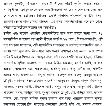
এদিকে কুলাউড়া উপজেলা আওয়ামী লীগের কমিটি পূর্ণাঙ্গ করতে বর্তমান
দায়িত্বশীলরা তৃণমূল থেকে শুরু করে উপজেলা পর্যায়ের সাবেক নেতাদের সঙ্গে
যোগাযোগ ও মতামতের ভিত্তিতে একটি আদর্শিক শক্তিশালী কমিটির খসড়া
তালিকা তৈরির কাজ চালিয়ে যাচ্ছেন। এই খসড়া কমিটির বিভিন্ন পদে স্থান পেতে
মরিয়া হয়ে উঠেছেন সম্ভাব্য পদপ্রত্যাশীরা।
স্থানীয় এবং সাবেক একাধিক নেতাকর্মীদের সঙ্গে আলাপকালে জানা যায়, ৭১
সদস্যবিশিষ্ট উপজেলা আওয়ামী লীগের অবশিষ্ট ৬৬ পদে ৮টি সহ-সভাপতি, ৩টি
যুগ্ম সাধারণ সম্পাদক, ৩টি সাংগঠনিক সম্পাদক ও অন্যান্য সম্পাদকীয় পদ ও
সদস্য পদে স্থান করে নিতে যারা আলোচনায় রয়েছেন তারা হলেন- অবসরপ্রাপ্ত
সচিব মিকাইল শিপার, মো. আব্দুর রউফ, পৌর মেয়র শফি আলম ইউনুছ, সিনিয়র
সাংবাদিক সুশীল সেনগুপ্ত, ডা. রুকন উদ্দীন আহমদ, মবশ্বির আলী, ফারুক
আহমদ, অধ্যাপক মো. শাহজাহান, অরবিন্দু ঘোষ বিন্দু, গৌরা দে, শফিউল
আলম শফি, অধ্যক্ষ মো. আব্দুল কাদির, ফজলুল হক ফজলু, মনসুর আহমদ
চৌধুরী, অধ্যাপক সিএম জয়নাল আবেদীন, আব্দুর রব মাহবুব, আব্দুল মজিদ মনু,
আলহাজ্ব মছদ্দর আলী, খোরশেদ আলী, আব্দুর রউফ তুতি, আব্দুল বারী, খালেদ
পারভেজ বখ্স, আইয়ুব আলী, লুৎফুর রহমান চৌধুরী, মো. ইউনুছ আলী, কামাল
হাসান, মো. আব্দুল মালিক, নুরুল ইসলাম খান বাচ্চু, খায়রুল ইসলাম সুন্দর,
তফাজ্জল হোসেন চিনু, ফাতেহা ফেরদৌস চৌধুরী পপি, মো. মমদুদ হোসেন,