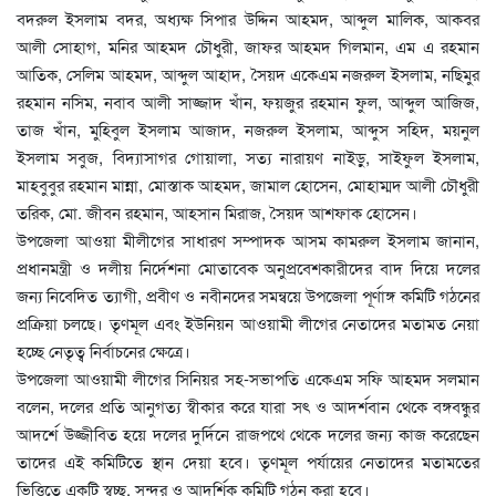
বদরুল ইসলাম বদর, অধ্যক্ষ সিপার উদ্দিন আহমদ, আব্দুল মালিক, আকবর
আলী সোহাগ, মনির আহমদ চৌধুরী, জাফর আহমদ গিলমান, এম এ রহমান
আতিক, সেলিম আহমদ, আব্দুল আহাদ, সৈয়দ একেএম নজরুল ইসলাম, নছিমুর
রহমান নসিম, নবাব আলী সাজ্জাদ খাঁন, ফয়জুর রহমান ফুল, আব্দুল আজিজ,
তাজ খাঁন, মুহিবুল ইসলাম আজাদ, নজরুল ইসলাম, আব্দুস সহিদ, ময়নুল
ইসলাম সবুজ, বিদ্যাসাগর গোয়ালা, সত্য নারায়ণ নাইড়ু, সাইফুল ইসলাম,
মাহবুবুর রহমান মান্না, মোস্তাক আহমদ, জামাল হোসেন, মোহাম্মদ আলী চৌধুরী
তরিক, মো. জীবন রহমান, আহসান মিরাজ, সৈয়দ আশফাক হোসেন।
উপজেলা আওয়া মীলীগের সাধারণ সম্পাদক আসম কামরুল ইসলাম জানান,
প্রধানমন্ত্রী ও দলীয় নির্দেশনা মোতাবেক অনুপ্রবেশকারীদের বাদ দিয়ে দলের
জন্য নিবেদিত ত্যাগী, প্রবীণ ও নবীনদের সমন্বয়ে উপজেলা পূর্ণাঙ্গ কমিটি গঠনের
প্রক্রিয়া চলছে। তৃণমূল এবং ইউনিয়ন আওয়ামী লীগের নেতাদের মতামত নেয়া
হচ্ছে নেতৃত্ব নির্বাচনের ক্ষেত্রে।
উপজেলা আওয়ামী লীগের সিনিয়র সহ-সভাপতি একেএম সফি আহমদ সলমান
বলেন, দলের প্রতি আনুগত্য স্বীকার করে যারা সৎ ও আদর্শবান থেকে বঙ্গবন্ধুর
আদর্শে উজ্জীবিত হয়ে দলের দুর্দিনে রাজপথে থেকে দলের জন্য কাজ করেছেন
তাদের এই কমিটিতে স্থান দেয়া হবে। তৃণমূল পর্যায়ের নেতাদের মতামতের
ভিত্তিতে একটি স্বচ্ছ, সুন্দর ও আদর্শিক কমিটি গঠন করা হবে।