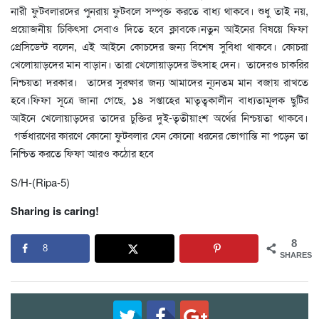
নারী ফুটবলারদের পুনরায় ফুটবলে সম্পৃক্ত করতে বাধ্য থাকবে। শুধু তাই নয়,
প্রয়োজনীয় চিকিৎসা সেবাও দিতে হবে ক্লাবকে।নতুন আইনের বিষয়ে ফিফা
প্রেসিডেন্ট বলেন, এই আইনে কোচদের জন্য বিশেষ সুবিধা থাকবে। কোচরা
খেলোয়াড়দের মান বাড়ান। তারা খেলোয়াড়দের উৎসাহ দেন। তাদেরও চাকরির
নিশ্চয়তা দরকার। তাদের সুরক্ষার জন্য আমাদের ন্যূনতম মান বজায় রাখতে
হবে।ফিফা সূত্রে জানা গেছে, ১৪ সপ্তাহের মাতৃত্বকালীন বাধ্যতামূলক ছুটির
আইনে খেলোয়াড়দের তাদের চুক্তির দুই-তৃতীয়াংশ অর্থের নিশ্চয়তা থাকবে।
গর্ভধারণের কারণে কোনো ফুটবলার যেন কোনো ধরনের ভোগান্তি না পড়েন তা
নিশ্চিত করতে ফিফা আরও কঠোর হবে
S/H-(Ripa-5)
Sharing is caring!
8
8
SHARES