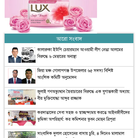
আরো সংবাদ
কালারুকা ইউপি চেয়ারম্যান আওয়ামী লীগ নেতা আলমের
বিরুদ্ধে ৬ মেম্বারের অনাস্থা
জিয়া মঞ্চ গোলাপগঞ্জ উপজেলার ৬৫ সদস্য বিশিষ্ট
আংশিক কমিটি অনুমোদন
জুলাই গণঅভ্যুত্থান স্বৈরাচারের বিরুদ্ধে এক যুগান্তকারী অধ্যায়:
বীর মুক্তিযোদ্ধা আব্দুর রাজ্জাক
করদাতাদের সেবা সহজ ও স্বাচ্ছন্দ্যময় করতে আইনজীবীদের
ভূমিকা অপরিহার্য: কর কমিশনার ভূবন মোহন ত্রিপুরা
সাংবাদিক দুলাল হোসেনের বাসায় চুরি, ৪ দিনেও মালামাল