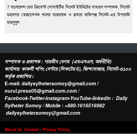
7 বাংলাদেশ রেড ক্রিসেন্ট সোসাইটির সিলেট ইউনিটের সাধারণ সম্পাদক, সিলেট
মহানগর স্বেচ্ছাসেবক দলের আহ্বায়ক ও হৃদয়ে জকিগঞ্জ সিলেট-এর উপদেষ্টা
মাহবুবুল
সম্পাদক ও প্রকাশক : পারভীন বেগম (এমএসএস, অর্থনীতি)
কার্যালয়: কাকলী শপিং সেন্টার (লিফটের 6), জিন্দাবাজার, সিলেট-৩১০০
কর্তৃক প্রকাশিত।
E-mail: dailysylhetersomoy@gmail.com /
nurul.press05@gmail.com
.com /
Facebook-Twitter-instagram-YouTube-linkedin : Daily
Sylheter Somoy / Mobile : +880-1616516982
dailysylhetersomoy@gmail.com
About Us
Contact
-
Privacy Policy
Design & Developed by
Web Nest