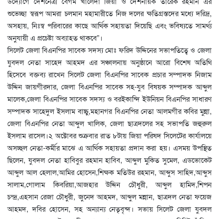
উদ্যোগে দেশনেত্রী বেগম খালেদা জিয়া ও দেশনায়ক তারেক রহমান এর
শুভেচ্ছা স্বরূপ আমরা চলমান মহামারীতে নিজ দলের ক্ষতিগ্রস্তদের মধ্যে দরিদ্র,
অসহায়, নিঃস্ব পরিবারের কাছে আর্থিক সহায়তা দিয়েছি এবং ভবিষ্যতে সামর্থ্য
অনুযায়ী এ প্রচেষ্টা অব্যাহত থাকবে”।
সিলেট জেলা বিএনপির সাবেক সদস্য মোঃ ফরিদ উদ্দিনের সভাপতিত্বে ও জেলা
যুবদল নেতা সাহেদ আহমদ এর সঞ্চালনায় অনুষ্ঠানে আরো বিশেষ অতিথি
হিসেবে বক্তব্য রাখেন সিলেট জেলা বিএনপির সাবেক প্রচার সম্পাদক নিজাম
উদ্দিন জায়গীরদার, জেলা বিএনপির সাবেক সহ-যুব বিষয়ক সম্পাদক আব্দুল
মালেক,জেলা বিএনপির সাবেক সদস্য ও বরইকান্দি ইউনিয়ন বিএনপির সাধারণ
সম্পাদক সাহেদুল ইসলাম বাচ্চু,মহানগর বিএনপির নেতা আলমগীর কবির মুন্না,
জেলা বিএনপির নেতা আব্দুল খালিক, জেলা ছাত্রদলের সহ সভাপতি জহুরুল
ইসলাম রাসেল।২ অক্টোবর শুক্রবার রাত ৮টায় জিয়া পরিষদ সিলেটের কার্যালয়ে
অসচ্ছল নেতা-কর্মীর মাঝে এ আর্থিক সহায়তা প্রদান করা হয়। এসময় উপস্থিত
ছিলেন, যুবদল নেতা হাবিবুর রহমান হাবিব, আব্দুল মুকিত সুমেল, এডভোকেট
আব্দুল আল হেলাল,আমির হোসেন,শিক্ষক মতিউর রহমান, আব্দুস সাহিদ,আব্দুস
সালাম,গোলাম কিবরিয়া,আজহার উদ্দিন চৌধুরী, আব্দুল হামিদ,শিপন
চন্দ্র,এহসান রেজা চৌধুরী, জুনেদ আহমদ, আব্দুল মন্নান, ছাত্রদল নেতা ফয়েজ
আহমদ, দবির হোসেন, সহ অন্যান্য নেতৃবৃন্দ। সভায় সিলেট জেলা যুবদল