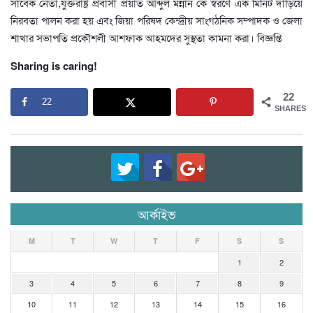
সাবেক নেতা,যুক্তরাষ্ট্র প্রবাসী প্রয়াত আব্দুল মন্নান কে স্বরণে এক মিনিট দাঁড়িয়ে
নিরবতা পালন করা হয় এবং জিয়া পরিষদ কেন্দ্রীয় সাংগঠনিক সম্পাদক ও জেলা
শাখার সভাপতি প্রকৌশলী আশফাক আহমদের সুস্থতা কামনা করা। বিজ্ঞপ্তি
Sharing is caring!
22
22
SHARES
আর্কাইভ
M
T
W
T
F
S
S
1
2
3
4
5
6
7
8
9
10
11
12
13
14
15
16