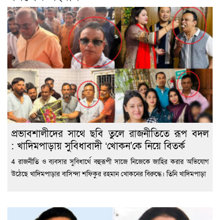
প্রভাবশালীদের সাথে ছবি তুলে রাজনীতিতে রূপ বদল
: খাদিমপাড়ায় সুবিধাবাদী ‘খোকন’কে নিয়ে বিতর্ক
4 রাজনীতি ও ব্যবসার সুবিধার্থে বহুরূপী সাজে নিজেকে জাহির করার অভিযোগ
উঠেছে খাদিমপাড়ার বাসিন্দা শফিকুর রহমান খোকনের বিরুদ্ধে। তিনি খাদিমপাড়া