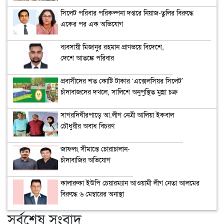
সিলেট পরিবার পরিকল্পনা দপ্তরে নিয়াজ-তুলির বিরুদ্ধে
একের পর এক অভিযোগ
ব্যবসায়ী মিজানুর রহমান প্রাণভয়ে বিদেশে,
দেশে আতঙ্কে পরিবার
প্রবাসীদের শত কোটি টাকার ‘এক্সেলসিয়র সিলেট’
চাঁদাবাজদের দখলে, সালিশে অনুপুস্থিত মুন্না চক্র
সাগরদিঘীরপাড়ে আ.লীগ নেত্রী আলিয়া ইকবাল
চৌধুরীর অবাধ বিচরণ
জাফলং সীমান্তে চোরাচালান-
চাঁদাবাজির অভিযোগ
কালারুকা ইউপি চেয়ারম্যান আওয়ামী লীগ নেতা আলমের
বিরুদ্ধে ৬ মেম্বারের অনাস্থা
সর্বশেষ সংবাদ