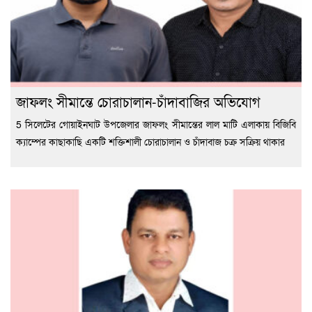
জাফলং সীমান্তে চোরাচালান-চাঁদাবাজির অভিযোগ
5 সিলেটের গোয়াইনঘাট উপজেলার জাফলং সীমান্তের লাল মাটি এলাকায় বিজিবি
ক্যাম্পের কাছাকাছি একটি শক্তিশালী চোরাচালান ও চাঁদাবাজ চক্র সক্রিয় থাকার