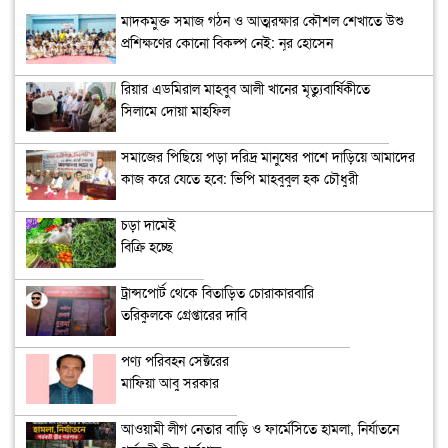
মাদকমুক্ত সমাজ গঠন ও আত্মরক্ষার কৌশল শেখাতে উশু
প্রশিক্ষণের কোনো বিকল্প নেই: নূর হোসেন
রিয়ার এডমিরাল মাহবুব আলী খানের মৃত্যুবার্ষিকীতে
সিলামে দোয়া মাহফিল
সমাজের পিছিয়ে পড়া দরিদ্র মানুষের পাশে দাড়িয়ে আমাদের
কাজ করে যেতে হবে: ভিপি মাহবুবুল হক চৌধুরী
চড়া দামেই
বিক্রি হচ্ছে
মাংস ও ডিম
ট্রান্সপোর্ট থেকে বিতাড়িত চোরাকারবারি
তরিকুলকে গ্রেপ্তারের দাবি
পণ্য পরিবহন সেক্টরের
মাফিয়া আবু সরকার
আওয়ামী লীগ নেতার বাড়ি ও ফার্মেসিতে হামলা, নির্যাতনে