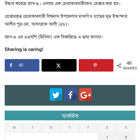
উদ্ধার করেছে র‌্যাব-৯। এসময় এক চোরাকারবারীকেও গ্রেপ্তার করা হয়।
গ্রেপ্তারকৃত চোরাকারবারী বিশ্বনাথ উপজেলার মাঝগাঁও গ্রামের মৃত ইস্কান্দার
আলীর পুত্র মো. আফরোজ আলী (৫৮)।
র‌্যাব-৯ এর এএসপি (মিডিয়া) এক বিজ্ঞপ্তিতে এ তথ্য জানান।
Sharing is caring!
40
40
SHARES
আর্কাইভ
M
T
W
T
F
S
S
1
2