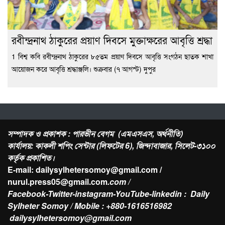
রবীন্দ্রনাথ ঠাকুরের প্রয়াণ দিবসে মুক্তাক্ষরের আবৃত্তি শ্রদ্ধা
1 বিশ্ব কবি রবীন্দ্রনাথ ঠাকুরের ৮৫তম প্রয়াণ দিবসে আবৃত্তি সংগঠন ছাতক শাখা
আয়োজন করে আবৃত্তি শ্রদ্ধাঞ্জলি। শুক্রবার (৭ আগস্ট) দুপুর
সম্পাদক ও প্রকাশক : পারভীন বেগম (এমএসএস, অর্থনীতি)
কার্যালয়: কাকলী শপিং সেন্টার (লিফটের 6), জিন্দাবাজার, সিলেট-৩১০০
কর্তৃক প্রকাশিত।
E-mail: dailysylhetersomoy@gmail.com /
nurul.press05@gmail.com
.com /
Facebook-Twitter-instagram-YouTube-linkedin : Daily
Sylheter Somoy / Mobile : +880-1616516982
dailysylhetersomoy@gmail.com