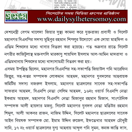
দেশনেন্ত্রী বেগম খালেদা জিয়ার সুস্থ্য কামনা করে যুক্তরাজ্য প্রবাসী ও সিলেট
মহানগর বিএনপির সদস্য মুহিবুর রহমান শিপলুর উদ্যোগে এক দোয়া মাহফিল ও
এতিম শিশুদের মধ্যে খাবার বিতরণ করা হয়েছে। গত শুক্রবার রাতে সিলেট
নগরীর কাজিটুলাস্থ মক্তবগলি মারকাযু শায়খিল ইসলাম আল-আমিন মাদরাসা ও
এতিমখানায় শিশুদের মধ্যে খাদ্যসামগ্রী বিতরণ করা হয়।
এসময় উপস্থিত ছিলেন, মহানগর বিএনপির সহ-সভাপতি জিয়াউল গনি আরেফিন
জিল্লুর, সহ-দপ্তর সম্পাদক লোকমান আহমদ, মহানগর যুবদলের আহ্বায়ক
কমিটির সদস্য নজরুল ইসলাম, মহানগর ছাত্রদলের সাবেক সহ-সভাপতি
সাফরান আহমদ, বিএনপি নেতা সেলিম আহমদ, ১৬নং ওয়ার্ড বিএনপি নেতা
ইকরাম আহমদ, মহানগর বিএনপি নেতা মিজানুর রহমান মিজান, সাংগঠনিক
সম্পাদক আলী হায়দার মজনু, সিলেট মহানগর যুবদল নেতা মতিউর রহমান
শিমুল, আলী আকবর রাজন, নাজিম উদ্দিন, সিলেট মহানগর ছাত্রদলের সাবেক
আইন বিয়ষক সম্পাদক মো. ইমাম উদ্দিন রুজেল, ইফতেখার আহমদ চৌধুরী
সানি, ১৭ নং ওয়ার্ড ছাত্রদলের যুগ্ম আহ্বায় আব্দুল গনি সুমন, কনক কান্তি দাস,