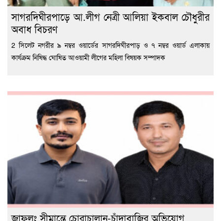
সাগরদিঘীরপাড়ে আ.লীগ নেত্রী আলিয়া ইকবাল চৌধুরীর
অবাধ বিচরণ
2 সিলেট নগরীর ৯ নম্বর ওয়ার্ডের সাগরদিঘীরপাড় ও ৭ নম্বর ওয়ার্ড এলাকায়
কার্যক্রম নিষিদ্ধ ঘোষিত আওয়ামী লীগের মহিলা বিষয়ক সম্পাদক
জাফলং সীমান্তে চোরাচালান-চাঁদাবাজির অভিযোগ