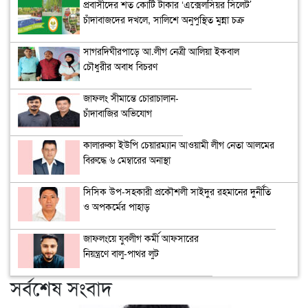
প্রবাসীদের শত কোটি টাকার ‘এক্সেলসিয়র সিলেট’
চাঁদাবাজদের দখলে, সালিশে অনুপুস্থিত মুন্না চক্র
সাগরদিঘীরপাড়ে আ.লীগ নেত্রী আলিয়া ইকবাল
চৌধুরীর অবাধ বিচরণ
জাফলং সীমান্তে চোরাচালান-
চাঁদাবাজির অভিযোগ
কালারুকা ইউপি চেয়ারম্যান আওয়ামী লীগ নেতা আলমের
বিরুদ্ধে ৬ মেম্বারের অনাস্থা
সিসিক উপ-সহকারী প্রকৌশলী সাইদুর রহমানের দুর্নীতি
ও অপকর্মের পাহাড়
জাফলংয়ে যুবলীগ কর্মী আফসারের
নিয়ন্ত্রণে বালু-পাথর লুট
সর্বশেষ সংবাদ