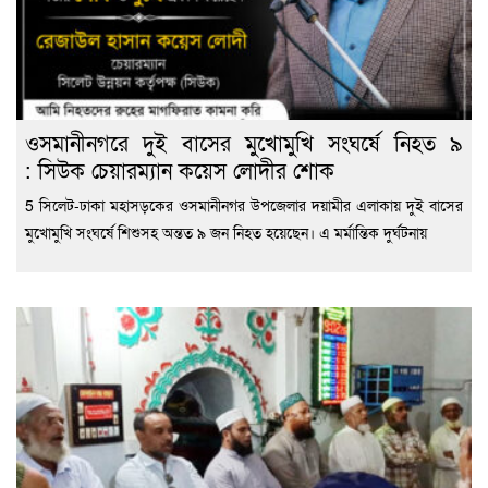
ওসমানীনগরে দুই বাসের মুখোমুখি সংঘর্ষে নিহত ৯
: সিউক চেয়ারম্যান কয়েস লোদীর শোক
5 সিলেট-ঢাকা মহাসড়কের ওসমানীনগর উপজেলার দয়ামীর এলাকায় দুই বাসের
মুখোমুখি সংঘর্ষে শিশুসহ অন্তত ৯ জন নিহত হয়েছেন। এ মর্মান্তিক দুর্ঘটনায়