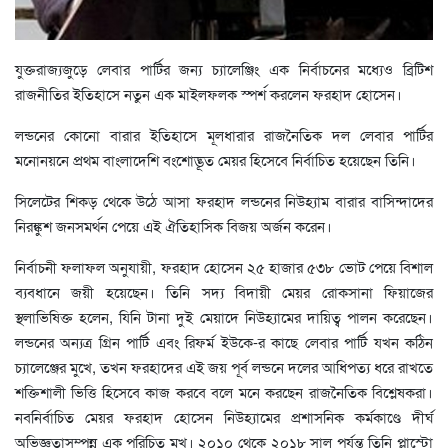
যুক্তরাজ্যজুড়ে লেবার পার্টির জন্য চ্যালেঞ্জিং এক নির্বাচনের মধ্যেও ব্রিটিশ
রাজনীতির ইতিহাসে নতুন এক মাইলফলক স্পর্শ করলেন ফরহাদ হোসেন।
লন্ডনের কোনো বারার ইতিহাসে মূলধারার রাজনৈতিক দল লেবার পার্টির
মনোনয়নে প্রথম বাংলাদেশি বংশোদ্ভূত মেয়র হিসেবে নির্বাচিত হয়েছেন তিনি।
সিলেটের শিকড় থেকে উঠে আসা ফরহাদ লন্ডনের নিউহ্যাম বারার বাসিন্দাদের
নিরঙ্কুশ জনসমর্থন পেয়ে এই ঐতিহাসিক বিজয় অর্জন করেন।
নির্বাচনী ফলাফল অনুযায়ী, ফরহাদ হোসেন ২৫ হাজার ৫৩৮ ভোট পেয়ে বিশাল
ব্যবধানে জয়ী হয়েছেন। তিনি সদ্য বিদায়ী মেয়র রোকসানা ফিয়াজের
স্থলাভিষিক্ত হলেন, যিনি টানা দুই মেয়াদে নিউহ্যামের দায়িত্ব পালন করেছেন।
লন্ডনের অন্যত্র গ্রিন পার্টি এবং রিফর্ম ইউকে-র কাছে লেবার পার্টি যখন কঠিন
চ্যালেঞ্জের মুখে, তখন ফরহাদের এই জয় পূর্ব লন্ডনে দলের আধিপত্য ধরে রাখতে
শক্তিশালী ভিত্তি হিসেবে কাজ করবে বলে মনে করছেন রাজনৈতিক বিশ্লেষকরা।
নবনির্বাচিত মেয়র ফরহাদ হোসেন নিউহ্যামের প্রশাসনিক কর্মকাণ্ডে দীর্ঘ
অভিজ্ঞতাসম্পন্ন এক পরিচিত মুখ। ২০১০ থেকে ২০১৮ সাল পর্যন্ত তিনি প্লাস্টো