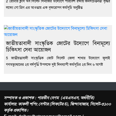
2 রোটারি ক্লাব অব সিলেট সিনার্জির উদ্যোগে পরিবেশ রক্ষায় জনসচেতনতা বৃদ্ধির
লক্ষ্যে গো গ্রিণ এর আওতায় এক বৃক্ষরোপণ কর্মসূচি অনুষ্ঠিত
জাতীয়তাবাদী সাংস্কৃতিক জোটের উদ্যোগে বিনামূল্যে
চিকিৎসা সেবা আয়োজন
5 জাতীয়তাবাদী সাংস্কৃতিক জোট সিলেট জেলা শাখার উদ্যোগে জুলাই
গণঅভ্যুত্থানের ২য় বর্ষপূর্তি উপলক্ষে দুই দিনব্যাপী কর্মসূচির ২য় দিন ৬ আগষ্ট
সম্পাদক ও প্রকাশক : পারভীন বেগম (এমএসএস, অর্থনীতি)
কার্যালয়: কাকলী শপিং সেন্টার (লিফটের 6), জিন্দাবাজার, সিলেট-৩১০০
কর্তৃক প্রকাশিত।