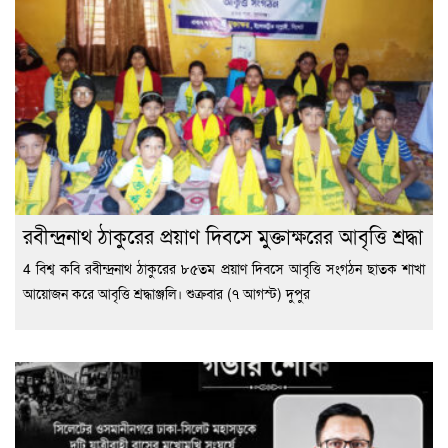
রবীন্দ্রনাথ ঠাকুরের প্রয়াণ দিবসে মুক্তাক্ষরের আবৃত্তি শ্রদ্ধা
4 বিশ্ব কবি রবীন্দ্রনাথ ঠাকুরের ৮৫তম প্রয়াণ দিবসে আবৃত্তি সংগঠন ছাতক শাখা
আয়োজন করে আবৃত্তি শ্রদ্ধাঞ্জলি। শুক্রবার (৭ আগস্ট) দুপুর