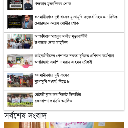
খন্দকার মুক্তাদিরের শোক
ওসমানীনগরে দুই বাসের মুখোমুখি সংঘর্ষে নিহত ৯ : সিউক
চেয়ারম্যান কয়েস লোদীর শোক
অ্যাডমিরাল মাহবুব আলীর মৃত্যুবার্ষিকী
উপলক্ষে দোয়া মাহফিল
‎আইনজীবীদের পেশাগত দক্ষতা বৃদ্ধিতে প্রশিক্ষণ কর্মশালা
অপরিহার্য: এমপি এমরান আহমদ চৌধুরী
ওসমানীনগরে দুই বাসের
মুখোমুখি সংঘর্ষ, নিহত ৮
রোটারী ক্লাব অব সিলেট সিনার্জির
বৃক্ষরোপণ কর্মসূচি অনুষ্ঠিত
সর্বশেষ সংবাদ