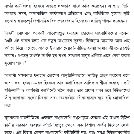
নর্থের কাউন্সিলর হিসেবে অত্যন্ত দক্ষতার সাথে কাজ করেছেন। এ ছাড়া তিনি
অপরাধ দমন, অসামাজিক কার্যকলাপ প্রতিরোধ এবং বাণিজ্যিক সুযোগ সৃষ্টি
সংক্রান্ত গুরুত্বপূর্ণ প্রশাসনিক বিভাগের প্রধান হিসেবেও দায়িত্ব পালন করেছেন।
বিজয়ী ঘোষণার পরপরই আবেগাপ্লুত ফরহাদ হোসেন সাংবাদিকদের বলেন,
“এটি এই বারার জন্য এক নতুন অধ্যায়ের সূচনা। নিউহ্যাম আমাকে আজ এই
পর্যায়ে নিয়ে এসেছে, আর সেই বারার মেয়র নির্বাচিত হওয়া আমার জীবনের শ্রেষ্ঠ
সম্মান। গণতন্ত্র তখনই সার্থক হয় যখন সাধারণ মানুষ এগিয়ে এসে সেবা করার
সুযোগ পায়।”
আগামী মঙ্গলবার ফরহাদ হোসেন আনুষ্ঠানিকভাবে দায়িত্ব গ্রহণ করবেন বলে
আশা করা হচ্ছে। মেয়র হিসেবে তার অগ্রাধিকার তালিকার শীর্ষে রয়েছে একটি
শক্তিশালী ও কার্যকরী ক্যাবিনেট গঠন করা। তার প্রধান লক্ষ্য হবে নিউহ্যামের
তীব্র আবাসন সংকট নিরসন এবং ক্রমবর্ধমান জীবনযাত্রার ব্যয় বৃদ্ধি মোকাবিলা
করা।
মূলধারার রাজনীতিতে একজন বাংলাদেশি বংশোদ্ভূত নেতার এই উত্থান ব্রিটিশ
স্থানীয় সরকার ব্যবস্থায় প্রতিনিধিত্বের ক্ষেত্রে এক বিশাল অর্জন হিসেবে দেখা
হচ্ছে। এই বিজয় কেবল বাংলাদেশি কমিউনিটি নয়, বরং সমগ্র নিউহ্যামবাসীর