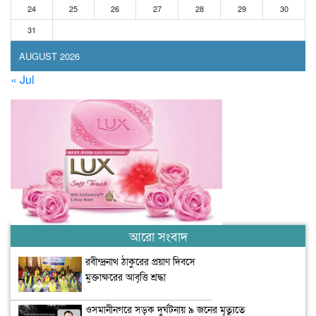
24
25
26
27
28
29
30
31
AUGUST 2026
« Jul
আরো সংবাদ
রবীন্দ্রনাথ ঠাকুরের প্রয়াণ দিবসে
মুক্তাক্ষরের আবৃত্তি শ্রদ্ধা
ওসমানীনগরে সড়ক দুর্ঘটনায় ৯ জনের মৃত্যুতে