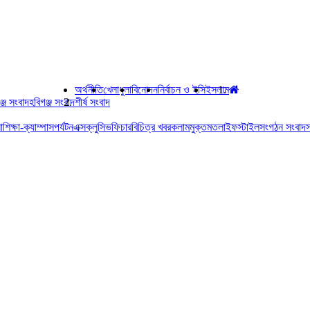
অর্থনীতি
খেলাধুলা
বিনোদন
নির্বাচন ও ইসি
ইসলাম
ঞ্জ সংবাদ
হবিগঞ্জ সংবাদ
শীর্ষ সংবাদ
া
শিক্ষা-ক্যাম্পাস
পর্যটন
এক্সক্লুসিভ
ফিচার
বিচিত্র খবর
কলাম
মুক্তমত
লাইফস্টাইল
সংগঠন সংবাদ
স