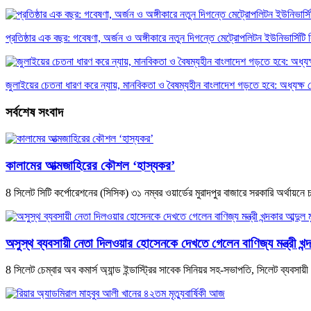
প্রতিষ্ঠার এক বছর: গবেষণা, অর্জন ও অঙ্গীকারে নতুন দিগন্তে মেট্রোপলিটন ইউনিভার্সিটি র
জুলাইয়ের চেতনা ধারণ করে ন্যায়, মানবিকতা ও বৈষম্যহীন বাংলাদেশ গড়তে হবে: অধ্যক্ষ
সর্বশেষ সংবাদ
কালামের আত্মজাহিরের কৌশল ‘হাস্যকর’
8 সিলেট সিটি কর্পোরেশনের (সিসিক) ৩১ নম্বর ওয়ার্ডের মুরাদপুর বাজারে সরকারি অর্থায়ন
অসুস্থ ব্যবসায়ী নেতা দিলওয়ার হোসেনকে দেখতে গেলেন বাণিজ্য মন্ত্রী খন্দ
8 সিলেট চেম্বার অব কমার্স অ্যান্ড ইন্ডাস্ট্রির সাবেক সিনিয়র সহ-সভাপতি, সিলেট ব্যব