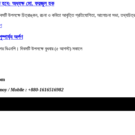
ে হবে: অধ্যক্ষ মো. ফয়জুল হক
সটি উপলক্ষে চিত্রাঙ্কন, রচনা ও কবিতা আবৃত্তি প্রতিযোগিতা, আলোচনা সভা, তথ্যচিত্
পার্ঘ্য অর্পণ
ানগর বিএনপি। দিবসটি উপলক্ষে বুধবার (৫ আগস্ট) সকালে
com
.com /
omoy / Mobile : +880-1616516982
dailysylhetersomoy@gmail.com