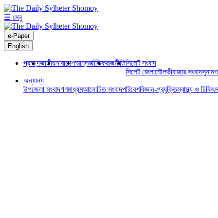
☰ মেনু
e-Paper
English
প্রচ্ছদ
জাতীয়
সারাদেশ
আন্তর্জাতিক
রাজনীতি
সিলেট সংবাদ
সিলেট জেলা
মৌলভীবাজার সংবাদ
সুনামগ
অন্যান্য
উপজেলা সংবাদ
গণমাধ্যম
আলোচিত সংবাদ
পরিবেশ
বিজ্ঞান-প্রযুক্তি
স্বাস্থ্য ও চিকিৎস