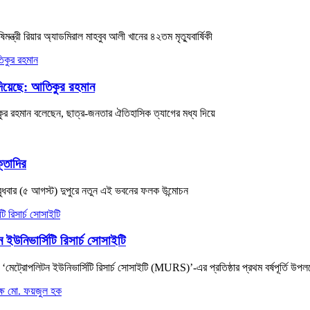
্রী রিয়ার অ্যাডমিরাল মাহবুব আলী খানের ৪২তম মৃত্যুবার্ষিকী
 দিয়েছে: আতিকুর রহমান
িকুর রহমান বলেছেন, ছাত্র-জনতার ঐতিহাসিক ত্যাগের মধ্য দিয়ে
্তাদির
বুধবার (৫ আগস্ট) দুপুরে নতুন এই ভবনের ফলক উন্মোচন
 ইউনিভার্সিটি রিসার্চ সোসাইটি
ন ‘মেট্রোপলিটন ইউনিভার্সিটি রিসার্চ সোসাইটি (MURS)’-এর প্রতিষ্ঠার প্রথম বর্ষপূর্তি উপলক