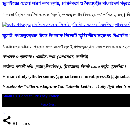
জুলাইয়ের চেতনা ধারণ করে ন্যায়, মানবিকতা ও বৈষম্যহীন বাংলাদেশ গড়ত
2 স্কলার্সহোম মেজরটিলা কলেজে ‘জুলাই গণঅভ্যুত্থান দিবস-২০২৬’ পালিত হয়েছে। দিব
জুলাই গণঅভ্যুত্থান দিবস উপলক্ষে সিলেটে স্মৃতিসৌধে মহানগর বিএনপির পুষ্
3 যথাযোগ্য মর্যাদা ও শ্রদ্ধার সঙ্গে সিলেটে জুলাই গণঅভ্যুত্থান দিবস পালন করেছে মহ
সম্পাদক ও প্রকাশক : পারভীন বেগম (এমএসএস, অর্থনীতি)
কার্যালয়: কাকলী শপিং সেন্টার (লিফটের 6), জিন্দাবাজার, সিলেট-৩১০০ কর্তৃক প্রকাশিত।
E-mail: dailysylhetersomoy@gmail.com / nurul.press05@gmail.
Facebook-Twitter-instagram-YouTube-linkedin : Daily Sylheter S
About Us
Contact
-
Privacy Policy
Design & Developed by
Web Nest
81
shares