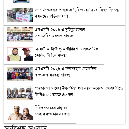
সদর উপজেলার কালাগুলে ‘ভূমিখেকো’ সমরু মিয়ার বিরুদ্ধে
কৃষকদের প্রতিবাদ সভা
এসএসসি-২০২৬-এ মুহিবুর রহমান
একাডেমির অনবদ্য সাফল্য
সিলেটে অটোটেম্পু-অটোরিকশা চালক-শ্রমিক
জোটের নির্বাচন সম্পন্ন
এসএসসি-২০২৬-এ স্কলার্সহোম মেজরটিলা
কলেজের অনবদ্য সাফল্য
শাহজালাল জামেয়া ইসলামিয়া স্কুল অ্যান্ড কলেজে এসএসসিতে
জিপিএ-৫ পেয়েছে ৪৫ জন
চিকিৎসক হয়ে মানুষের
সেবা করতে চায় মাজেদা
সর্বশেষ সংবাদ