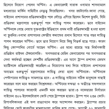
হিসেবে নিয়োগ পেলেন অস্টিন। এ জেনারেলই বারাক ওবামার শাসনামলে
মধ্যপ্রাচ্যে মার্কিন বাহিনীর নেতৃত্ব দিয়েছিলেন। খবর রয়টার্সের।জানা গেছে,
বাইডেন প্রশাসনের প্রতিরক্ষামন্ত্রীর পদে দৌড়ে এগিয়ে ছিলেন মিশেল ফ্লুরনি, ‍যিনি
প্রতিরক্ষা মন্ত্রণালয়ে গুরুত্বপূর্ণ পদে দায়িত্ব পালন করেছেন। তবে বাইডেন
অস্টিনকে বেছে নেয়ায় যুক্তরাষ্ট্রের ইতিহাসে প্রথম নারী প্রতিরক্ষামন্ত্রী হওয়া হলো
না ফ্লুরনির।ওবামা প্রশাসনের কেন্দ্রীয় কমান্ডের প্রধান হিসেবে সাত বছর দায়িত্ব
পালন করেছেন অস্টিন। তবে তার নিয়োগ নিয়ে কিছু বিতর্ক হতে পারে। কারণ
কিছু কোম্পানির বোর্ডে আছেন অস্টিন। এর মধ্যে রয়েছে অস্ত্র নির্মাণকারী
প্রতিষ্ঠান রাইথন টেকনোলজি। অবসরপ্রাপ্ত মেরিন জেনারেলের পর অবসরপ্রাপ্ত
সেনা কর্মকর্তা হচ্ছেন দেশটির প্রতিরক্ষামন্ত্রী। এর আগে ট্রাম্প প্রশাসন জেমস
ম্যাট্টিসকে প্রতিরক্ষামন্ত্রী করেছিল।এ নিয়োগের মধ্য দিয়ে বাইডেন প্রশাসনের
অন্যতম গুরুত্বপূর্ণ মন্ত্রণালয়ের দায়িত্ব দেয়া হলো অস্টিনকে। অস্টিনকে
পেন্টাগনের দায়িত্বও সামলাতে হবে। এ দায়িত্বে বাইডেন সঠিক মানুষকে বাছাই
করেছেন বলে মনে করছেন বিশ্লেষকরা। অস্টিনের দক্ষতা ও অতীতে সফলভাবে
দায়িত্ব পালনের কারণেই এমনটি মনে করছেন তারা।৩ নভেম্বরের নির্বাচনে
বাইডেন ৩০৬ ইলেকটোরাল ভোট পেয়ে ট্রাম্পকে হারান। ট্রাম্প পান ২৩৪ ভোট।
রিপাবলিকানরা এই ফল প্রত্যাখ্যান করে আন্দোলন করছেন। ট্রাম্পের প্রচার
শিবিরের ভোট কারচুপির মামলাগুলো খারিজ হয়ে গেছে। আগামী ২০ জানুয়ারি