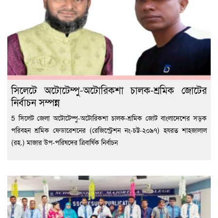
সিলেটে অটোটেম্পু-অটোরিকশা চালক-শ্রমিক জোটের
নির্বাচন সম্পন্ন
5 সিলেট জেলা অটোটেম্পু-অটোরিকশা চালক-শ্রমিক জোট বাংলাদেশের সড়ক
পরিবহন শ্রমিক ফেডারেশনের (রেজিস্ট্রেশন নং-চট্ট-২০৯৭) হযরত শাহজালাল
(রহ.) মাজার উপ-পরিষদের ত্রিবার্ষিক নির্বাচন