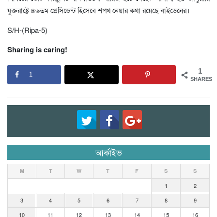
যুক্তরাষ্ট্রে ৪৬তম প্রেসিডেন্ট হিসেবে শপথ নেয়ার কথা রয়েছে বাইডেনের।
S/H-(Ripa-5)
Sharing is caring!
1
1
SHARES
আর্কাইভ
M
T
W
T
F
S
S
1
2
3
4
5
6
7
8
9
10
11
12
13
14
15
16