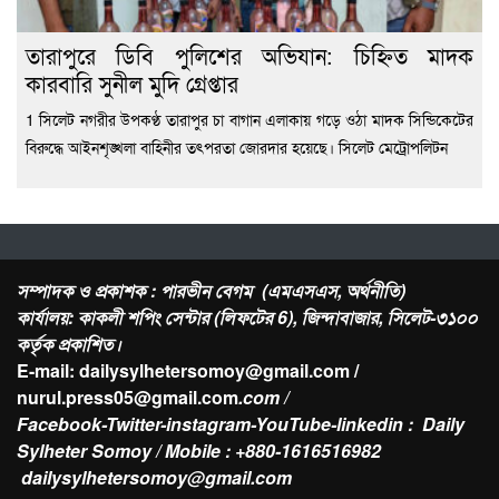
তারাপুরে ডিবি পুলিশের অভিযান: চিহ্নিত মাদক
কারবারি সুনীল মুদি গ্রেপ্তার
1 সিলেট নগরীর উপকণ্ঠ তারাপুর চা বাগান এলাকায় গড়ে ওঠা মাদক সিন্ডিকেটের
বিরুদ্ধে আইনশৃঙ্খলা বাহিনীর তৎপরতা জোরদার হয়েছে। সিলেট মেট্রোপলিটন
সম্পাদক ও প্রকাশক : পারভীন বেগম (এমএসএস, অর্থনীতি)
কার্যালয়: কাকলী শপিং সেন্টার (লিফটের 6), জিন্দাবাজার, সিলেট-৩১০০
কর্তৃক প্রকাশিত।
E-mail: dailysylhetersomoy@gmail.com /
nurul.press05@gmail.com
.com /
Facebook-Twitter-instagram-YouTube-linkedin : Daily
Sylheter Somoy / Mobile : +880-1616516982
dailysylhetersomoy@gmail.com