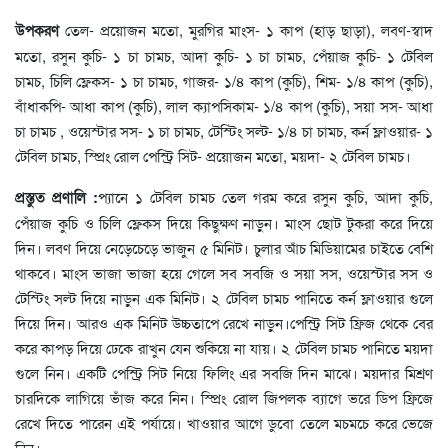
উপকরণ
তেল- প্রয়োজন মতো, মুরগির মাংস- ১ কাপ (হাড় ছাড়া), লবণ-স্বাদ
মতো, রসুন কুচি- ১ চা চামচ, আদা কুচি- ১ চা চামচ, পেঁয়াজ কুচি- ১ টেবিল
চামচ, চিলি ফ্লেকস- ১ চা চামচ, গাজর- ১/৪ কাপ (কুচি), শিম- ১/৪ কাপ (কুচি),
বাঁধাকপি- আধা কাপ (কুচি), লাল ক্যাপসিকাম- ১/৪ কাপ (কুচি), সয়া সস- আধা
চা চামচ , ওয়েস্টার সস- ১ চা চামচ, টেস্টিং সল্ট- ১/৪ চা চামচ, কর্ন ফ্লাওয়ার- ১
টেবিল চামচ, স্প্রিং রোল পেস্ট্রি সিট- প্রয়োজন মতো, ময়দা- ২ টেবিল চামচ।
প্রস্তুত প্রণালি :
প্যানে ১ টেবিল চামচ তেল গরম করে রসুন কুচি, আদা কুচি,
পেঁয়াজ কুচি ও চিলি ফ্লেকস দিয়ে কিছুক্ষণ নাড়ুন। মাংস ছোট টুকরা করে দিয়ে
দিন। লবণ দিয়ে নেড়েচেড়ে ভাজুন ৫ মিনিট। চুলার আঁচ মিডিয়ামের চাইতে বেশি
থাকবে। মাংস ভাজা ভাজা হয়ে গেলে সব সবজি ও সয়া সস, ওয়েস্টার সস ও
টেস্টিং সল্ট দিয়ে নাড়ুন এক মিনিট। ২ টেবিল চামচ পানিতে কর্ন ফ্লাওয়ার গুলে
দিয়ে দিন। আরও এক মিনিট উচ্চতাপে রেখে নাড়ুন।পেস্ট্রি সিট ফ্রিজ থেকে বের
করে কাপড় দিয়ে ঢেকে রাখুন যেন শুকিয়ে না যায়। ২ টেবিল চামচ পানিতে ময়দা
গুলে নিন। একটি পেস্ট্রি সিট নিয়ে ফিলিং এর সবজি দিন মাঝে। ময়দার মিশ্রণ
চারদিকে লাগিয়ে ভাঁজ করে নিন। স্প্রিং রোল জিপলক ব্যাগে ভরে ডিপ ফ্রিজে
রেখে দিতে পারেন এই পর্যায়ে। খাওয়ার আগে ডুবো তেলে মচমচে করে ভেজে
নিন।