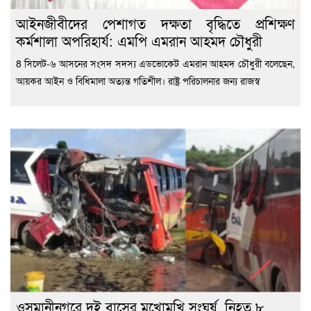
‎আইনজীবীদের পেশাগত দক্ষতা বৃদ্ধিতে প্রশিক্ষণ
কর্মশালা অপরিহার্য: এমপি এমরান আহমদ চৌধুরী
8 ‎সিলেট-৬ আসনের সংসদ সদস্য এডভোকেট এমরান আহমদ চৌধুরী বলেছেন,
আয়কর আইন ও বিধিমালা অত্যন্ত গতিশীল। রাষ্ট্র পরিচালনার জন্য রাজস্ব
ওসমানীনগরে দুই বাসের মুখোমুখি সংঘর্ষ, নিহত ৮