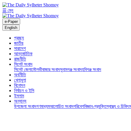
☰ মেনু
e-Paper
English
প্রচ্ছদ
জাতীয়
সারাদেশ
আন্তর্জাতিক
রাজনীতি
সিলেট সংবাদ
সিলেট জেলা
মৌলভীবাজার সংবাদ
সুনামগঞ্জ সংবাদ
হবিগঞ্জ সংবাদ
অর্থনীতি
খেলাধুলা
বিনোদন
নির্বাচন ও ইসি
ইসলাম
অন্যান্য
উপজেলা সংবাদ
গণমাধ্যম
আলোচিত সংবাদ
পরিবেশ
বিজ্ঞান-প্রযুক্তি
স্বাস্থ্য ও চিকিৎস