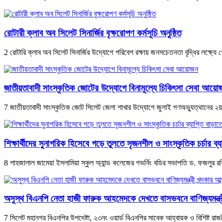
রোটারী ক্লাব অব সিলেট সিনার্জির বৃক্ষরোপণ কর্মসূচি অনুষ্ঠিত
2 রোটারি ক্লাব অব সিলেট সিনার্জির উদ্যোগে পরিবেশ রক্ষায় জনসচেতনতা বৃদ্ধির লক্ষ্যে 
জাতীয়তাবাদী সাংস্কৃতিক জোটের উদ্যোগে বিনামূল্যে চিকিৎসা সেবা আয়ো
7 জাতীয়তাবাদী সাংস্কৃতিক জোট সিলেট জেলা শাখার উদ্যোগে জুলাই গণঅভ্যুত্থানের ২য় বর্ষ
শিক্ষার্থীদের সুনাগরিক হিসেবে গড়ে তুলতে সৃজনশীল ও সাংস্কৃতিক চর্চার 
8 শাহজালাল জামেয়া ইসলামিয়া স্কুল অ্যান্ড কলেজের গভর্নিং বডির সভাপতি ড. ফজলুর রহিম ক
অসুস্থ বিএনপি নেতা হাজী ফারুক আহমেদকে দেখতে বাসভবনে বাণিজ্যমন্ত্রী 
7 সিলেট মহানগর বিএনপির উপদেষ্টা, ২৩নং ওয়ার্ড বিএনপির সাবেক আহ্বায়ক ও বিশিষ্ট 