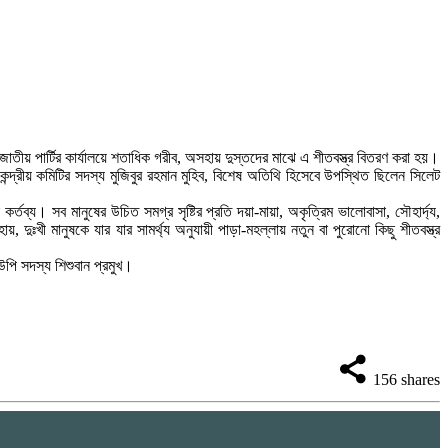
তীয় পার্টির কার্যালয়ে শতাধিক গরীব, অসহায় দুস্তদের মাঝে এ শীতবস্ত্র বিতরণ করা হয়।
্দ্রীয় কমিটির সদস্য মুজিবুর রহমান মুহিব, বিশেষ অতিথি হিসেবে উপস্থিত ছিলেন সিলেট
তব্য। সব মানুষের উচিত সমগ্র সৃষ্টির প্রতি দয়া-মায়া, অকৃত্রিম ভালোবাসা, সৌহার্দ্য,
, দুঃখী মানুষকে যার যার সামর্থ্য অনুযায়ী পাড়া-মহল্লায় নতুন বা পুরোনো কিছু শীতবস্ত্র
পি সদস্য শিশুবান প্রমুখ।
156
shares