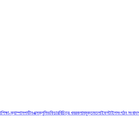
া
শিক্ষা-ক্যাম্পাস
পর্যটন
এক্সক্লুসিভ
ফিচার
বিচিত্র খবর
কলাম
মুক্তমত
লাইফস্টাইল
সংগঠন সংবাদ
স