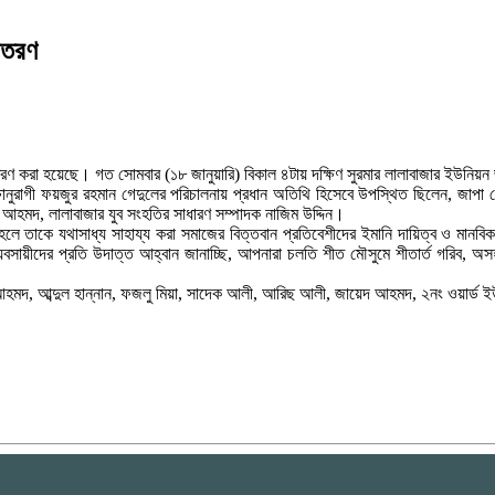
বিতরণ
রণ করা হয়েছে। গত সোমবার (১৮ জানুয়ারি) বিকাল ৪টায় দক্ষিণ সুরমার লালাবাজার ইউনিয়ন জা
নুরাগী ফয়জুর রহমান গেদুলের পরিচালনায় প্রধান অতিথি হিসেবে উপস্থিত ছিলেন, জাপা কেন
র আহমদ, লালাবাজার যুব সংহতির সাধারণ সম্পাদক নাজিম উদ্দিন।
তাকে যথাসাধ্য সাহায্য করা সমাজের বিত্তবান প্রতিবেশীদের ইমানি দায়িত্ব ও মানবিক কর্
্যবসায়ীদের প্রতি উদাত্ত আহ্বান জানাচ্ছি, আপনারা চলতি শীত মৌসুমে শীতার্ত গরিব, অসহায়
মদ, আব্দুল হান্নান, ফজলু মিয়া, সাদেক আলী, আরিছ আলী, জায়েদ আহমদ, ২নং ওয়ার্ড ইউ