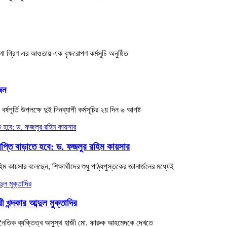
গো গ্রিণ এর আওতায় এক বৃক্ষরোপণ কর্মসূচি অনুষ্ঠিত
জন
পূর্তি উপলক্ষে দুই দিনব্যাপী কর্মসূচির ২য় দিন ৬ আগষ্ট
ব্যাপ্তি বাড়াতে হবে: ড. ফজলুর রহিম কায়সার
ায়সার বলেছেন, শিক্ষার্থীদের শুধু পাঠ্যপুস্তকের জ্ঞানার্জনের মধ্যেই
খন্দকার আব্দুল মুক্তাদির
রাজনৈতিক ব্যক্তিত্ব অসুস্থ হাজী মো. ফারুক আহমেদকে দেখতে