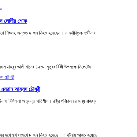
য়েস লোদীর শোক
ষে শিশুসহ অন্তত ৯ জন নিহত হয়েছেন। এ মর্মান্তিক দুর্ঘটনায়
িরাল মাহবুব আলী খানের ৪২তম মৃত্যুবার্ষিকী উপলক্ষে সিলেটের
পি এমরান আহমদ চৌধুরী
িধিমালা অত্যন্ত গতিশীল। রাষ্ট্র পরিচালনার জন্য রাজস্ব
বাসের মুখোমুখি সংঘর্ষে ৮ জন নিহত হয়েছে। এ ঘটনায় আহত হয়েছে