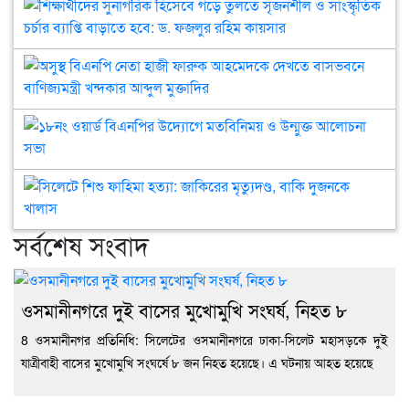
কর্মসূচি
বিনা
সুন
অনুষ্ঠিত
চিক
হিস
সেব
গড়
অসুস
আয়
তুল
বিএ
সৃজ
নেত
ও
হাজ
১৮ন
সাংস
ফার
ওয়ার
চর্চা
আহ
বিএ
ব্যাপ্
দেখ
উদ্
সিল
বাড়
বাস
মতব
শিশু
হবে
বাণিজ
ও
ফাহ
সর্বশেষ সংবাদ
ড.
খন্
উন্মু
হত্য
ফজল
আব্দ
আল
জাক
রহি
মুক্
সভা
মৃত্য
কায়
বাক
ওসমানীনগরে দুই বাসের মুখোমুখি সংঘর্ষ, নিহত ৮
দুজ
8 ওসমানীনগর প্রতিনিধি: সিলেটের ওসমানীনগরে ঢাকা-সিলেট মহাসড়কে দুই
খাল
যাত্রীবাহী বাসের মুখোমুখি সংঘর্ষে ৮ জন নিহত হয়েছে। এ ঘটনায় আহত হয়েছে