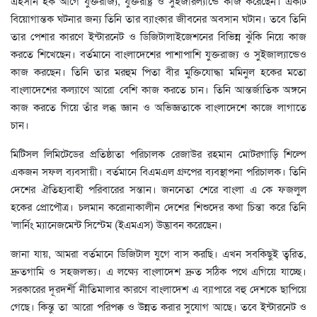
এহসান হক আগে যুক্তরাজ্য, যুক্তরাষ্ট্র ও সুইজারল্যান্ডে কাজ করেছেন। একটি
বিয়োগান্তক ঘটনার জন্য তিনি তার ব্যাংকার জীবনের অবসান ঘটান। তবে তিনি
তার পেশার কারণে ইন্টারনেট ও ডিজিটালাইজেশনের বিভিন্ন ঝুঁকি নিয়ে কাজ
করতে শিখেছেন। বর্তমানে বাংলাদেশের পাশাপাশি যুক্তরাজ্য ও সুইজাল্যান্ডেও
কাজ করছেন। তিনি তার মরহুম পিতা বীর মুক্তিযোদ্ধা মমিনুল হকের মতো
বাংলাদেশের কল্যাণে আরো বেশি কাজ করতে চান। তিনি আন্তর্জাতিক অঙ্গনে
কাজ করতে গিয়ে তাঁর লব্ধ জ্ঞান ও অভিজ্ঞতাকে বাংলাদেশে কাজে লাগাতে
চান।
মিটিসল লিমিটেডের প্রতিষ্ঠাতা পরিচালক রেজাউর রহমান মোটরগাড়ি শিল্পে
একজন সফল ব্যবসায়ী। বর্তমানে বিএমএল গ্রুপের ব্যবস্থাপনা পরিচালক। তিনি
দেশের ঐতিহ্যবাহী পরিবারের সন্তান। জননেতা শেরে বাংলা এ কে ফজলুল
হকের প্রোপৌত্র। চলমান করোনাকালীন দেশের শিশুদের কথা চিন্তা করে তিনি
‘লার্নিং ম্যানেজমেন্ট সিস্টেম (ইএমএস) উদ্ভাবন করেছেন।
জানা যায়, আমরা বর্তমানে ডিজিটাল যুগে বাস করছি। এখন সবকিছুই ত্বরিত,
দ্রুতগামি ও সহজলভ্য। এ লক্ষ্যে বাংলাদেশ দ্রুত সঠিক পথে এগিয়ে যাচ্ছে।
সরকারের দূরদর্শী নীতিমালার কারণে বাংলাদেশ এ ব্যাপারে বহু দেশকে ছাপিয়ে
গেছে। কিন্তু তা আরো পরিপক্ক ও উন্নত করার সুযোগ আছে। তবে ইন্টারনেট ও