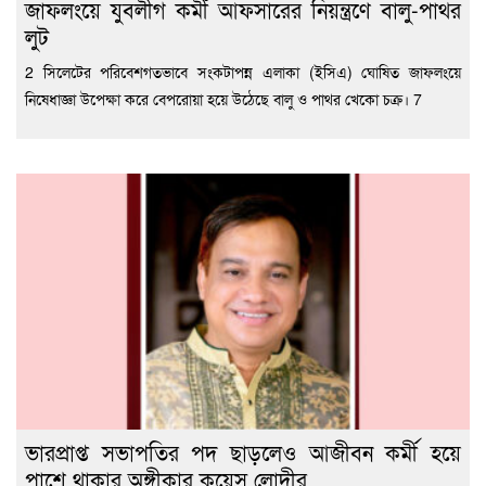
জাফলংয়ে যুবলীগ কর্মী আফসারের নিয়ন্ত্রণে বালু-পাথর
লুট
2 সিলেটের পরিবেশগতভাবে সংকটাপন্ন এলাকা (ইসিএ) ঘোষিত জাফলংয়ে
নিষেধাজ্ঞা উপেক্ষা করে বেপরোয়া হয়ে উঠেছে বালু ও পাথর খেকো চক্র। 7
ভারপ্রাপ্ত সভাপতির পদ ছাড়লেও আজীবন কর্মী হয়ে
পাশে থাকার অঙ্গীকার কয়েস লোদীর