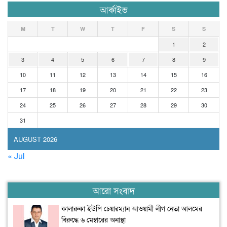
আর্কাইভ
M
T
W
T
F
S
S
1
2
3
4
5
6
7
8
9
10
11
12
13
14
15
16
17
18
19
20
21
22
23
24
25
26
27
28
29
30
31
AUGUST 2026
« Jul
আরো সংবাদ
কালারুকা ইউপি চেয়ারম্যান আওয়ামী লীগ নেতা আলমের
বিরুদ্ধে ৬ মেম্বারের অনাস্থা