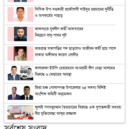
সিসিক উপ-সহকারী প্রকৌশলী সাইদুর রহমানের দুর্নীতি
ও অপকর্মের পাহাড়
জাফলংয়ে যুবলীগ কর্মী আফসারের
নিয়ন্ত্রণে বালু-পাথর লুট
ভারপ্রাপ্ত সভাপতির পদ ছাড়লেও আজীবন কর্মী হয়ে পাশে
থাকার অঙ্গীকার কয়েস লোদীর
কালারুকা ইউপি চেয়ারম্যান আওয়ামী লীগ নেতা আলমের
বিরুদ্ধে ৬ মেম্বারের অনাস্থা
জিয়া মঞ্চ গোলাপগঞ্জ উপজেলার ৬৫ সদস্য বিশিষ্ট
আংশিক কমিটি অনুমোদন
জুলাই গণঅভ্যুত্থান স্বৈরাচারের বিরুদ্ধে এক যুগান্তকারী অধ্যায়:
বীর মুক্তিযোদ্ধা আব্দুর রাজ্জাক
সর্বশেষ সংবাদ