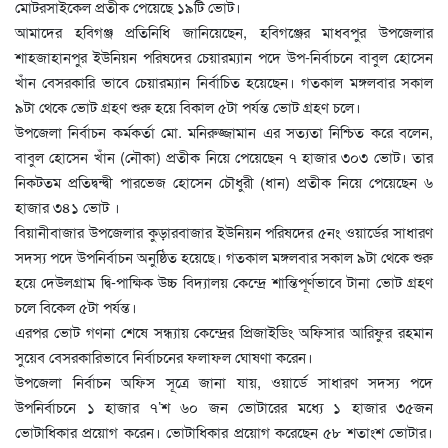
মোটরসাইকেল প্রতীক পেয়েছে ১৯টি ভোট।
আমাদের হবিগঞ্জ প্রতিনিধি জানিয়েছেন, হবিগঞ্জের মাধবপুর উপজেলার
শাহজাহানপুর ইউনিয়ন পরিষদের চেয়ারম্যান পদে উপ-নির্বাচনে বাবুল হোসেন
খাঁন বেসরকারি ভাবে চেয়ারম্যান নির্বাচিত হয়েছেন। গতকাল মঙ্গলবার সকাল
৯টা থেকে ভোট গ্রহণ শুরু হয়ে বিকাল ৫টা পর্যন্ত ভোট গ্রহণ চলে।
উপজেলা নির্বাচন কর্মকর্তা মো. মনিরুজ্জামান এর সত্যতা নিশ্চিত করে বলেন,
বাবুল হোসেন খাঁন (নৌকা) প্রতীক নিয়ে পেয়েছেন ৭ হাজার ৩০৩ ভোট। তার
নিকটতম প্রতিদ্বন্দ্বী পারভেজ হোসেন চৌধুরী (ধান) প্রতীক নিয়ে পেয়েছেন ৬
হাজার ৩৪১ ভোট ।
বিয়ানীবাজার উপজেলার কুড়ারবাজার ইউনিয়ন পরিষদের ৫নং ওয়ার্ডের সাধারণ
সদস্য পদে উপনির্বাচন অনুষ্ঠিত হয়েছে। গতকাল মঙ্গলবার সকাল ৯টা থেকে শুরু
হয়ে দেউলগ্রাম দ্বি-পাক্ষিক উচ্চ বিদ্যালয় কেন্দ্রে শান্তিপূর্ণভাবে টানা ভোট গ্রহণ
চলে বিকেল ৫টা পর্যন্ত।
এরপর ভোট গণনা শেষে সন্ধ্যায় কেন্দ্রের প্রিজাইডিং অফিসার আরিফুর রহমান
সুয়েব বেসরকারিভাবে নির্বাচনের ফলাফল ঘোষণা করেন।
উপজেলা নির্বাচন অফিস সূত্রে জানা যায়, ওয়ার্ডে সাধারণ সদস্য পদে
উপনির্বাচনে ১ হাজার ৭’শ ৬০ জন ভোটারের মধ্যে ১ হাজার ৩৫জন
ভোটাধিকার প্রয়োগ করেন। ভোটাধিকার প্রয়োগ করেছেন ৫৮ শতাংশ ভোটার।