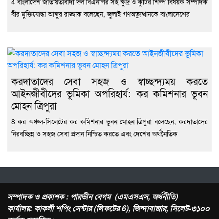
4 বাংলাদেশ জাতীয়তাবাদী দল বিএনপির সহ ক্ষুদ্র ও কুটির শিল্প বিষয়ক সম্পাদক
বীর মুক্তিযোদ্ধা আব্দুর রাজ্জাক বলেছেন, জুলাই গণঅভ্যুত্থানকে বাংলাদেশের
করদাতাদের সেবা সহজ ও স্বাচ্ছন্দ্যময় করতে
আইনজীবীদের ভূমিকা অপরিহার্য: কর কমিশনার ভূবন
মোহন ত্রিপুরা
8 কর অঞ্চল-সিলেটের কর কমিশনার ভূবন মোহন ত্রিপুরা বলেছেন, করদাতাদের
নিরবচ্ছিন্ন ও সহজ সেবা প্রদান নিশ্চিত করতে এবং দেশের অর্থনৈতিক
সম্পাদক ও প্রকাশক : পারভীন বেগম (এমএসএস, অর্থনীতি)
কার্যালয়: কাকলী শপিং সেন্টার (লিফটের 6), জিন্দাবাজার, সিলেট-৩১০০