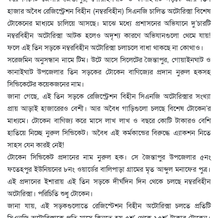
হাজার অবৈধ রেজিস্ট্রেশন বিহীন (নম্বরবিহীন) সিএনজি চালিত অটোরিক্সা বিশেষ
টোকেনের মাধ্যমে চালিয়ে আসছে। মাঝে মধ্যে প্রশাসনের অভিযানে দু’চারটি
নম্বরবিহীন অটোরিক্সা আটক হলেও অদৃশ্য কারণে অভিযানগুলো থেমে যায়!
ফলে এই তিন সড়কে নম্বরবিহীন অটোরিক্সা চলাচলে বাধা থাকছে না কোথাও।
সরেজমিন অনুসন্ধান নামে টিম। উটে আসে সিলেটের জৈন্তাপুর, গোয়াইনঘাট ও
কানাইঘাট উপজেলার তিন সড়কের টোকেন বাণিজ্যের প্রদান নুরুল হকসহ
সিন্ডিকেটের কয়েকজনের নাম।
জানা গেছে, এই তিন সড়কে রেজিস্ট্রেশন বিহীন সিএনজি অটোরিক্সার সংখ্যা
প্রায় আড়াই হাজারেরও বেশী। আর অবৈধ গাড়িগুলো চলছে বিশেষ টোকেন’র
মাধ্যমে। টোকেন বাণিজ্য করে মাসে লাখ লাখ ও বছরে কোটি টাকারও বেশি
হাতিয়ে নিচ্ছে নুরুল সিন্ডিকেট। অবৈধ এই কর্মকান্ডের বিরুদ্ধে এ্যাকশন নিতে
সাহস যেন কারই নেই!
টোকেন সিন্ডিকেট প্রদানের নাম নুরুল হক। সে জৈন্তাপুর উপজেলার ৫নং
ফতেহপুর ইউনিয়নের ৮নং ওয়ার্ডের বালিপাড়া গ্রামের মৃত আব্দুল মনাফের পুত্র।
এই প্রদানের ইশারায় এই তিন সড়কে দীর্ঘদিন দিন থেকে চলছে নম্বরবিহীন
অটোরিক্সা। পরিচিতি শুধু টোকেন।
জানা যায়, এই সড়কগুলোতে রেজিস্টেশন বিহীন অটোরিক্সা চলতে প্রতিটি
সিএনজি অটোরিক্সাকে প্রতি মাসে কিনতে হয় ৫শ’ থেকে ১৫শ’ টাকার টোকেন।