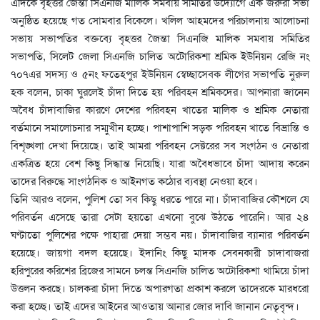
এদিকে বৃহত্তর জৈন্তা সিএনজি মালিক সমবায় সমিতির উদ্যোগে এক জরুরী সভা
অনুষ্ঠিত হয়েছে গত সোমবার বিকেলে। খলিল আহমদের পরিচালনায় আলোচনা
সভায় সভাপতির বক্তব্যে বৃহত্তর জৈন্তা সিএনজি মালিক সমবায় সমিতির
সভাপতি, সিলেট জেলা সিএনজি চালিত অটোরিকশা শ্রমিক ইউনিয়ন রেজি নং
৭০৭এর সদস্য ও ৫নং ফতেহপুর ইউনিয়ন স্বেচ্ছাসেবক লীগের সভাপতি নুরুল
হক বলেন, চাকা ঘুরলেই চাঁদা দিতে হয় পরিবহন শ্রমিকদের। আপনারা জানেন
অবৈধ চাঁদাবাজির কারণে দেশের পরিবহন খাতের মালিক ও শ্রমিক নেতারা
বর্তমানে সমালোচনার সম্মুখীন হচ্ছে। পাশাপাশি সড়ক পরিবহন খাতে বিভ্রান্তি ও
বিশৃঙ্খলা দেখা দিয়েছে। তাই আমরা পরিবহন সেক্টরের সব সংগঠন ও নেতারা
একত্রিত হয়ে বেশ কিছু সিদ্ধান্ত নিয়েছি। যারা অবৈধভাবে চাঁদা আদায় করেন
তাদের বিরুদ্ধে সাংগঠনিক ও আইনগত কঠোর ব্যবস্থা নেওয়া হবে।
তিনি আরও বলেন, পুলিশ তো সব কিছু ধরতে পারে না। চাঁদাবাজির কৌশলে যে
পরিবর্তন এসেছে তারা সেটা হয়তো এখনো বুঝে উঠতে পারেনি। আর ২৪
ঘণ্টাতো পুলিশের পক্ষে পাহারা দেয়া সম্ভব নয়। চাঁদাবাজির ব্যানার পরিবর্তন
হয়েছে। জায়গা বদল হয়েছে। ইদানিং কিছু মাদক সেবনকারী চাদাবাজরা
হরিপুরের করিশের ব্রিজের সামনে চলন্ত সিএনজি চালিত অটোরিকশা থামিয়ে চাঁদা
উত্তলন করছে। চালকরা চাঁদা দিতে অপারগতা প্রকাশ করলে তাদেরকে মারধরো
করা হচ্ছে। তাই এদের আইনের আওতায় আনার জোর দাবি জানান নেতৃবৃন্দ।