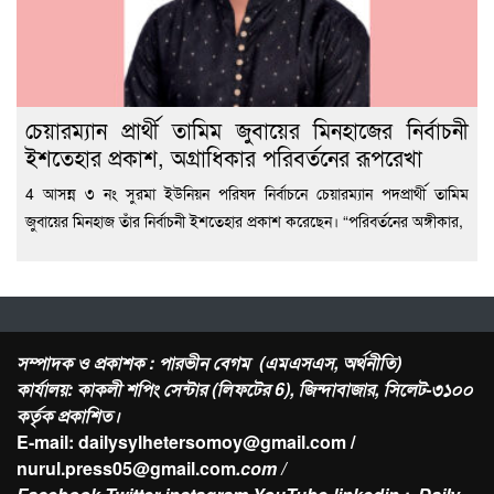
চেয়ারম্যান প্রার্থী তামিম জুবায়ের মিনহাজের নির্বাচনী
ইশতেহার প্রকাশ, অগ্রাধিকার পরিবর্তনের রূপরেখা
4 আসন্ন ৩ নং সুরমা ইউনিয়ন পরিষদ নির্বাচনে চেয়ারম্যান পদপ্রার্থী তামিম
জুবায়ের মিনহাজ তাঁর নির্বাচনী ইশতেহার প্রকাশ করেছেন। “পরিবর্তনের অঙ্গীকার,
সম্পাদক ও প্রকাশক : পারভীন বেগম (এমএসএস, অর্থনীতি)
কার্যালয়: কাকলী শপিং সেন্টার (লিফটের 6), জিন্দাবাজার, সিলেট-৩১০০
কর্তৃক প্রকাশিত।
E-mail: dailysylhetersomoy@gmail.com /
nurul.press05@gmail.com
.com /