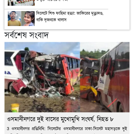
সিলেটে শিশু ফাহিমা হত্যা: জাকিরের মৃত্যুদণ্ড,
বাকি দুজনকে খালাস
সর্বশেষ সংবাদ
ওসমানীনগরে দুই বাসের মুখোমুখি সংঘর্ষ, নিহত ৮
3 ওসমানীনগর প্রতিনিধি: সিলেটের ওসমানীনগরে ঢাকা-সিলেট মহাসড়কে দুই