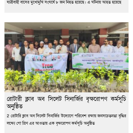
যাত্রীবাহী বাসের মুখোমুখি সংঘর্ষে ৮ জন নিহত হয়েছে। এ ঘটনায় আহত হয়েছে
রোটারী ক্লাব অব সিলেট সিনার্জির বৃক্ষরোপণ কর্মসূচি
অনুষ্ঠিত
2 রোটারি ক্লাব অব সিলেট সিনার্জির উদ্যোগে পরিবেশ রক্ষায় জনসচেতনতা বৃদ্ধির
লক্ষ্যে গো গ্রিণ এর আওতায় এক বৃক্ষরোপণ কর্মসূচি অনুষ্ঠিত