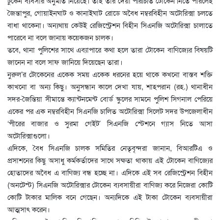
টুকেন ব্যবসার অনুমতি নিয়েছে। তাই তার দেয়া পরিচিতি টোকেন নিতে পারলেই
জৈন্তাপুর, গোয়াইনঘাট ও কানাইঘাট রোডে অবৈধ নম্বরবিহীন অটোরিক্সা চলতে
বাধা থাকেনা। অন্যথায় কেউই রেজিস্ট্রেশন বিহীন সিএনজি অটোরিক্সা চালাতে
পারেবে না বলে জানায় কয়েকজন চালক।
তবে, থানা পুলিশের সাথে এব্যাপারে কথা হলে তারা টোকেন বাণিজ্যের বিষয়টি
জানেন না বলে সাফ জানিয়ে দিয়েছেন তারা।
নুরুল’র টোকেনের একেক সময় একেক ধরনের হয়ে থাকে কখনো বাস্তব শক্তি
কাখনো বা অন্য কিছু। অনুসন্ধান কালে দেখা যায়, শাহপরান (রহ.) থানাধীন
সদর-জৈন্তিয়া সীমান্তে ক্যান্টনমেন্ট বোর্ড স্কুলের সামনে পুলিশ সিগনাল পেরিয়ে
একের পর এক নম্বরবিহীন সিএনজি চালিত অটোরিক্সা সিলেট সদর উপজেলাধীন
‘পীরের বাজার ও সুরমা গেইট’ সিএনজি স্টেশনে গ্যাস নিতে আসা
অটোরিক্সাগুলো।
এদিকে, বৈধ সিএনজি চালক সমিতির নেতৃবৃন্দরা জানান, বিআরটিএ ও
প্রসাশনের কিছু অসাধু কর্মকর্তাদের সাথে সক্ষতা থাকায় এই টোকেন বাণিজ্যের
হোতাদের অবৈধ এ বাণিজ্য বন্ধ হচ্ছে না। এদিকে এই সব রেজিস্ট্রেশন বিহীন
(অনটেস্ট) সিএনজি অটোরিক্সার টোকেন ব্যবসায়ীরা বাণিজ্য করে নিজেরা কোটি
কোটি টাকার মালিক বনে গেছেন। অন্যদিকে এই টাকা টোকেন ব্যবসায়ীরা
আত্মসাৎ করেন।