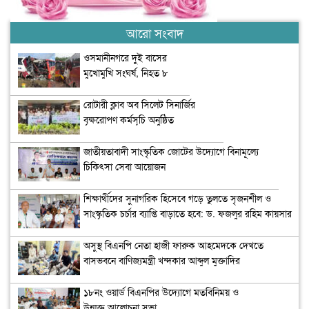
আরো সংবাদ
ওসমানীনগরে দুই বাসের
মুখোমুখি সংঘর্ষ, নিহত ৮
রোটারী ক্লাব অব সিলেট সিনার্জির
বৃক্ষরোপণ কর্মসূচি অনুষ্ঠিত
জাতীয়তাবাদী সাংস্কৃতিক জোটের উদ্যোগে বিনামূল্যে
চিকিৎসা সেবা আয়োজন
শিক্ষার্থীদের সুনাগরিক হিসেবে গড়ে তুলতে সৃজনশীল ও
সাংস্কৃতিক চর্চার ব্যাপ্তি বাড়াতে হবে: ড. ফজলুর রহিম কায়সার
অসুস্থ বিএনপি নেতা হাজী ফারুক আহমেদকে দেখতে
বাসভবনে বাণিজ্যমন্ত্রী খন্দকার আব্দুল মুক্তাদির
১৮নং ওয়ার্ড বিএনপির উদ্যোগে মতবিনিময় ও
উন্মুক্ত আলোচনা সভা