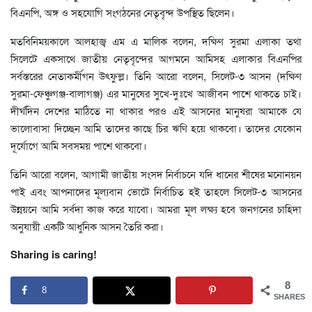
বিএনপি, অঙ্গ ও সহযোগি সংগঠনের নেতৃবৃন্দ উপস্থিত ছিলেন।
মতবিনিময়কালে আলহাজ্ব এম এ মালিক বলেন, দক্ষিণ সুরমা এলাকা তথা
সিলেটে একসাথে জাতীয় নেতৃবৃন্দের আগমনে আমিসহ এলাকার বিএনপির
সর্বস্তরের নেতাকর্মীগন উৎফুল্ল। তিনি আরো বলেন, সিলেট-৩ আসন (দক্ষিণ
সুরমা-ফেঞ্চুগঞ্জ-বালাগঞ্জ) এর মানুষের সুখে-দুঃখে আজীবন পাশে থাকতে চাই।
দীর্ঘদিন দেশের মাঠিতে না থাকার পরও এই আসনের মানুষরা আমাকে যে
ভালোবাসা দিচ্ছেন আমি তাদের কাছে চির ঋণি হয়ে থাকবো। তাদের যেকোন
দূর্যোগে আমি সবসময় পাশে থাকবো।
তিনি আরো বলেন, আগামী জাতীয় সংসদ নির্বাচনে যদি ধানের শীষের মনোনয়ন
পাই এবং আপনাদের মূল্যবান ভোটে নির্বাচিত হই তাহলে সিলেট-৩ আসনের
উন্নয়নে আমি সর্বদা কাজ করে যাবো। আমরা মূল লক্ষ্য হবে জনগনের চাহিদা
অনুযায়ী একটি আধুনিক আসন তৈরি করা।
Sharing is caring!
8
8
SHARES