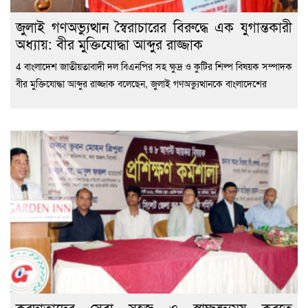
জুলাই গণঅভ্যুত্থান স্বৈরাচারের বিরুদ্ধে এক যুগান্তকারী
অধ্যায়: বীর মুক্তিযোদ্ধা আব্দুর রাজ্জাক
4 বাংলাদেশ জাতীয়তাবাদী দল বিএনপির সহ ক্ষুদ্র ও কুটির শিল্প বিষয়ক সম্পাদক
বীর মুক্তিযোদ্ধা আব্দুর রাজ্জাক বলেছেন, জুলাই গণঅভ্যুত্থানকে বাংলাদেশের
করদাতাদের সেবা সহজ ও স্বাচ্ছন্দ্যময় করতে