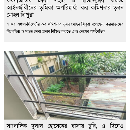
আইনজীবীদের ভূমিকা অপরিহার্য: কর কমিশনার ভূবন
মোহন ত্রিপুরা
4 কর অঞ্চল-সিলেটের কর কমিশনার ভূবন মোহন ত্রিপুরা বলেছেন, করদাতাদের
নিরবচ্ছিন্ন ও সহজ সেবা প্রদান নিশ্চিত করতে এবং দেশের অর্থনৈতিক
সাংবাদিক দুলাল হোসেনের বাসায় চুরি, ৪ দিনেও