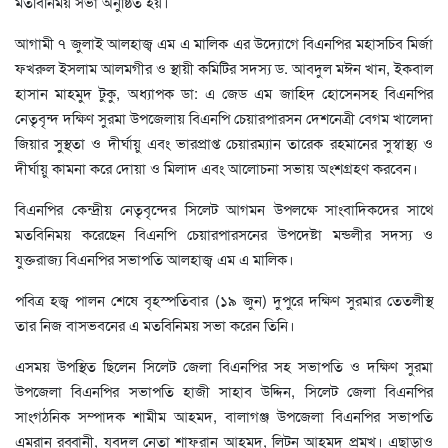
মতবিনিময় সভা অনুষ্ঠিত হয়।
আগামী ৭ জুলাই আলহাজ্ব এম এ মালিক এর উদ্যোগে বিএনপির মহাসচিব মির্জা
ফখরুল ইসলাম আলমগীর ও স্থায়ী কমিটির সদস্য ড. আবদুল মঈন খান, ইকবাল
হাসান মাহমুদ টুকু, অধ্যাপক ডা: এ জেড এম জাহিদ হোসেনসহ বিএনপির
নেতৃবৃন্দ দক্ষিণ সুরমা উপজেলায় বিএনপি চেয়ারপারসন দেশনেত্রী বেগম খালেদা
জিয়ার সুস্থতা ও দীর্ঘায়ু এবং ভারপ্রাপ্ত চেয়ারম্যান তারেক রহমানের সুস্বাস্থ্য ও
দীর্ঘায়ু কামনা করে দোয়া ও মিলাদ এবং আলোচনা সভায় অংশগ্রহণ করবেন।
বিএনপির কেন্দ্রীয় নেতৃবৃন্দের সিলেট আগমন উপলক্ষে সাংবাদিকদের সাথে
মতবিনিময় করেছেন বিএনপি চেয়ারপারসনের উপদেষ্টা মন্ডলীর সদস্য ও
যুক্তরাজ্য বিএনপির সভাপতি আলহাজ্ব এম এ মালিক।
পবিত্র হজ্ব পালন শেষে বৃহস্পতিবার (১৯ জুন) দুপুরে দক্ষিণ সুরমার তেতলীস্থ
তার নিজ বাসভবনের এ মতবিনিময় সভা করেন তিনি।
এসময় উপস্থিত ছিলেন সিলেট জেলা বিএনপির সহ সভাপতি ও দক্ষিণ সুরমা
উপজেলা বিএনপির সভাপতি হাজী সাহাব উদ্দিন, সিলেট জেলা বিএনপির
সাংগঠনিক সম্পাদক শামীম আহমদ, বালাগঞ্জ উপজেলা বিএনপির সভাপতি
এমরান রব্বানী, যুবদল নেতা শাফরান আহমদ, লিটন আহমদ প্রমুখ। এছাড়াও