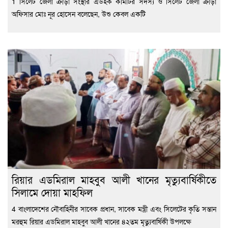
1 সিলেট জেলা ক্রীড়া সংস্থার এডহক কমিটির সদস্য ও সিলেট জেলা ক্রীড়া
অফিসার মোঃ নূর হোসেন বলেছেন, উশু কেবল একটি
রিয়ার এডমিরাল মাহবুব আলী খানের মৃত্যুবার্ষিকীতে
সিলামে দোয়া মাহফিল
4 বাংলাদেশের নৌবাহিনীর সাবেক প্রধান, সাবেক মন্ত্রী এবং সিলেটের কৃতি সন্তান
মরহুম রিয়ার এডমিরাল মাহবুব আলী খানের ৪২তম মৃত্যুবার্ষিকী উপলক্ষে