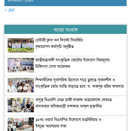
« Jul
আরো সংবাদ
রোটারী ক্লাব অব সিলেট সিনার্জির
বৃক্ষরোপণ কর্মসূচি অনুষ্ঠিত
জাতীয়তাবাদী সাংস্কৃতিক জোটের উদ্যোগে বিনামূল্যে
চিকিৎসা সেবা আয়োজন
শিক্ষার্থীদের সুনাগরিক হিসেবে গড়ে তুলতে সৃজনশীল ও
সাংস্কৃতিক চর্চার ব্যাপ্তি বাড়াতে হবে: ড. ফজলুর রহিম কায়সার
অসুস্থ বিএনপি নেতা হাজী ফারুক আহমেদকে দেখতে
বাসভবনে বাণিজ্যমন্ত্রী খন্দকার আব্দুল মুক্তাদির
১৮নং ওয়ার্ড বিএনপির উদ্যোগে মতবিনিময় ও
উন্মুক্ত আলোচনা সভা