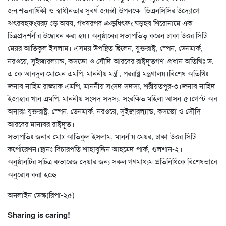
জন্মশতবার্ষিকী ও স্বাধীনতার সুবর্ণ জয়ন্তী উপলক্ষে ডিএনসিসির উদ্যোগে
ঋৎরবহফংযরঢ় ঃড় অষষ, গধষরপব ঞড়ধিৎফং ঘড়হব শিরোনামে এক
চিত্রপ্রদর্শনীর উদ্বোধন করা হয়। অনুষ্ঠানের সভাপতিত্ব করেন ঢাকা উত্তর সিটি
মেয়র আতিকুল ইসলাম। এসময় উপস্থিত ছিলেন, যুক্তরাষ্ট্র, স্পেন, ডেনমার্ক,
নরওয়ে, সুইজারল্যান্ড, কসভো ও সৌদি আরবের রাষ্ট্রদূতগণ।প্রধান অতিথিঃ ড.
এ কে আবদুল মোমেন এমপি, মাননীয় মন্ত্রী, পররাষ্ট্র মন্ত্রণালয়।বিশেষ অতিথিঃ
জনাব নাহিম রাজ্জাক এমপি, মাননীয় সংসদ সদস্য, শরীয়তপুর-৩।জনাব নাহিদ
ইজাহার খান এমপি, মাননীয় সংসদ সদস্য, সংরক্ষিত মহিলা আসন-৫।গেস্ট অব
অনারঃ যুক্তরাষ্ট্র, স্পেন, ডেনমার্ক, নরওয়ে, সুইজারল্যান্ড, কসভো ও সৌদি
আরবের মান্যবর রাষ্ট্রদূত।
সভাপতিঃ জনাব মোঃ আতিকুল ইসলাম, মাননীয় মেয়র, ঢাকা উত্তর সিটি
কর্পোরেশন।স্থানঃ বিচারপতি শাহাবুদ্দিন আহমেদ পার্ক, গুলশান-২।
অনুষ্ঠানটির সচিত্র কভারেজ দেয়ার জন্য সকল গণমাধ্যম প্রতিনিধিকে বিশেষভাবে
অনুরোধ করা হচ্ছে
অনলাইন ডেস্ক(রিপা-২৫)
Sharing is caring!