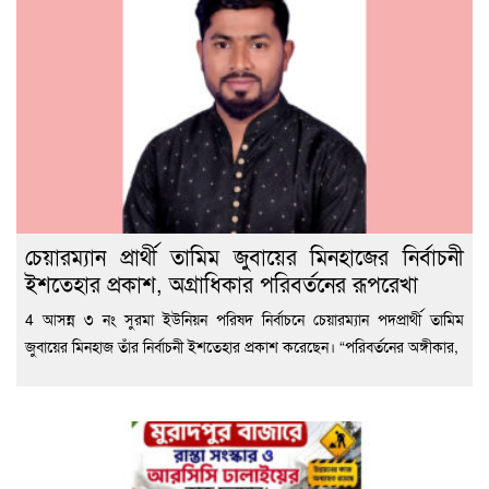
চেয়ারম্যান প্রার্থী তামিম জুবায়ের মিনহাজের নির্বাচনী
ইশতেহার প্রকাশ, অগ্রাধিকার পরিবর্তনের রূপরেখা
4 আসন্ন ৩ নং সুরমা ইউনিয়ন পরিষদ নির্বাচনে চেয়ারম্যান পদপ্রার্থী তামিম
জুবায়ের মিনহাজ তাঁর নির্বাচনী ইশতেহার প্রকাশ করেছেন। “পরিবর্তনের অঙ্গীকার,