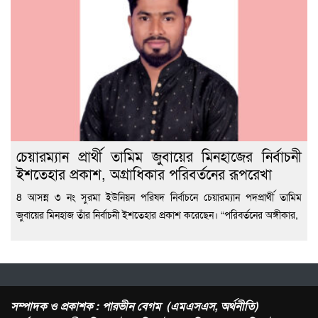
চেয়ারম্যান প্রার্থী তামিম জুবায়ের মিনহাজের নির্বাচনী
ইশতেহার প্রকাশ, অগ্রাধিকার পরিবর্তনের রূপরেখা
8 আসন্ন ৩ নং সুরমা ইউনিয়ন পরিষদ নির্বাচনে চেয়ারম্যান পদপ্রার্থী তামিম
জুবায়ের মিনহাজ তাঁর নির্বাচনী ইশতেহার প্রকাশ করেছেন। “পরিবর্তনের অঙ্গীকার,
সম্পাদক ও প্রকাশক : পারভীন বেগম (এমএসএস, অর্থনীতি)