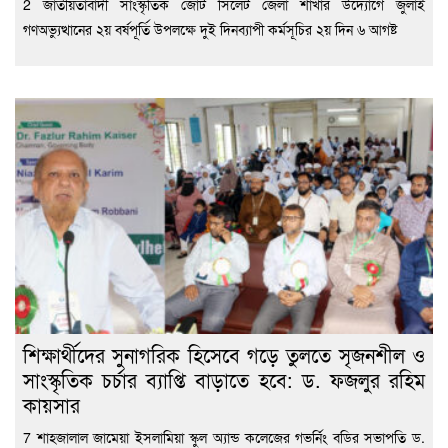
2 জাতীয়তাবাদী সাংস্কৃতিক জোট সিলেট জেলা শাখার উদ্যোগে জুলাই
গণঅভ্যুত্থানের ২য় বর্ষপূর্তি উপলক্ষে দুই দিনব্যাপী কর্মসূচির ২য় দিন ৬ আগষ্ট
শিক্ষার্থীদের সুনাগরিক হিসেবে গড়ে তুলতে সৃজনশীল ও
সাংস্কৃতিক চর্চার ব্যাপ্তি বাড়াতে হবে: ড. ফজলুর রহিম
কায়সার
7 শাহজালাল জামেয়া ইসলামিয়া স্কুল অ্যান্ড কলেজের গভর্নিং বডির সভাপতি ড.