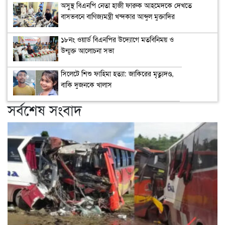
অসুস্থ বিএনপি নেতা হাজী ফারুক আহমেদকে দেখতে
বাসভবনে বাণিজ্যমন্ত্রী খন্দকার আব্দুল মুক্তাদির
১৮নং ওয়ার্ড বিএনপির উদ্যোগে মতবিনিময় ও
উন্মুক্ত আলোচনা সভা
সিলেটে শিশু ফাহিমা হত্যা: জাকিরের মৃত্যুদণ্ড,
বাকি দুজনকে খালাস
সর্বশেষ সংবাদ