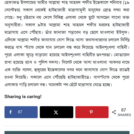
হেফাজত ইসলামের আমীর আল্লামা শাহ আহমদ শফীর ইন্তেকালে শনিবার (১৯
সেপ্টেম্বর) সকাল থেকেই হাটহাজারী মাদ্রাসামুখী মানুষের স্রোত লক্ষ্য করা
গেছে। শুধু চট্টগ্রাম নয় দেশে বিভিন্ন এলাকা থেকে ছুটে আসছেন লাখো ভক্ত
অনুসারীরা। সকাল ৯টায় আল্লামা শাহ আহমদ শফীর মরদেহ হাটহাজারী
মাদ্রাসায় এসে পৌঁছায়। তাঁর জানাজা পড়াবেন বড় ছেলে মাওলানা ইউসুফ।
এদিকে আল্লামা শফীর জানাযায় যোগ দিতে আসা জনসাধারণের চলাচল নির্বিঘ্ন
করতে বাস স্ট্যান্ড থেকে যান চলাচল বন্ধ করে দিয়েছে আইনশৃংখলা বাহিনী।
পুরো এলাকা জুড়ে বাড়ানো হয়েছে আইনশৃংখলা বাহিনীর তৎপরতা। মোতায়েন
রাখা হয়েছে র‍্যাব ও পুলিশ সদস্য। সিলেট থেকে আসা মাওলানা আকবর নামে
এক ব্যক্তি বলেন, হুজুরের ইন্তেকালের খবর শুনে জানাযায় যোগ দিতে রাতেই
রওনা দিয়েছি। সকালে এসে পৌঁছেছি হাটহাজারীতে। বাসস্ট্যান্ড থেকে পুরো
এলাকায় গাড়ি চলাচল বন্ধ। অনেকটা পথ হেঁটে মাদ্রাসায় যেতে হচ্ছে।
Sharing is caring!
87
87
SHARES