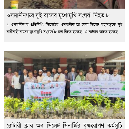
ওসমানীনগরে দুই বাসের মুখোমুখি সংঘর্ষ, নিহত ৮
4 ওসমানীনগর প্রতিনিধি: সিলেটের ওসমানীনগরে ঢাকা-সিলেট মহাসড়কে দুই
যাত্রীবাহী বাসের মুখোমুখি সংঘর্ষে ৮ জন নিহত হয়েছে। এ ঘটনায় আহত হয়েছে
রোটারী ক্লাব অব সিলেট সিনার্জির বৃক্ষরোপণ কর্মসূচি