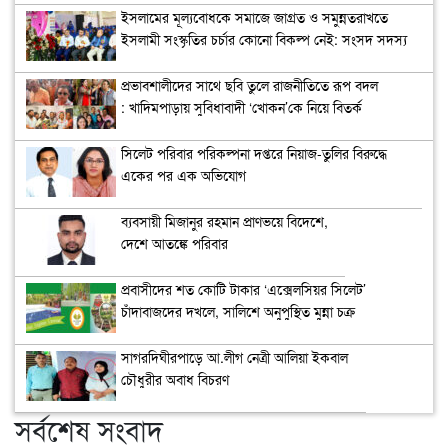
ইসলামের মূল্যবোধকে সমাজে জাগ্রত ও সমুন্নতরাখতে
ইসলামী সংস্কৃতির চর্চার কোনো বিকল্প নেই: সংসদ সদস্য
অধ্যাপক মাহফুজা সিদ্দিকা
প্রভাবশালীদের সাথে ছবি তুলে রাজনীতিতে রূপ বদল
: খাদিমপাড়ায় সুবিধাবাদী ‘খোকন’কে নিয়ে বিতর্ক
সিলেট পরিবার পরিকল্পনা দপ্তরে নিয়াজ-তুলির বিরুদ্ধে
একের পর এক অভিযোগ
ব্যবসায়ী মিজানুর রহমান প্রাণভয়ে বিদেশে,
দেশে আতঙ্কে পরিবার
প্রবাসীদের শত কোটি টাকার ‘এক্সেলসিয়র সিলেট’
চাঁদাবাজদের দখলে, সালিশে অনুপুস্থিত মুন্না চক্র
সাগরদিঘীরপাড়ে আ.লীগ নেত্রী আলিয়া ইকবাল
চৌধুরীর অবাধ বিচরণ
সর্বশেষ সংবাদ