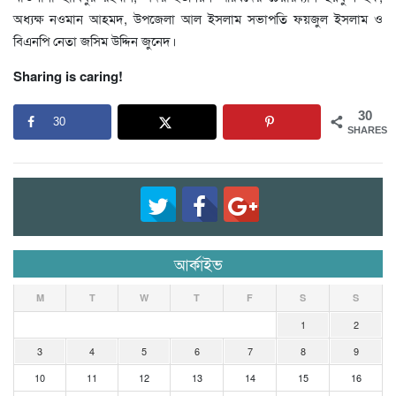
অধ্যক্ষ নওমান আহমদ, উপজেলা আল ইসলাম সভাপতি ফয়জুল ইসলাম ও
বিএনপি নেতা জসিম উদ্দিন জুনেদ।
Sharing is caring!
30
30
SHARES
আর্কাইভ
M
T
W
T
F
S
S
1
2
3
4
5
6
7
8
9
10
11
12
13
14
15
16