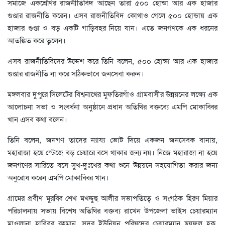
সমাজে একশ্রেণির রাজনীতিবিদ আছেন তারা ৫০০ হোন্ডা আর এক হাজার
গুণ্ডার রাজনীতি করেন। এসব রাজনীতিবিদ কোথাও গেলে ৫০০ হোন্ডায় এক
হাজার গুণ্ডা ও বড় একটি গাড়িবহর নিয়ে যান। এতে জনগণকে এক ধরনের
আতঙ্কিত করে তুলেন।
এসব রাজনীতিবিদের উদ্দেশ করে তিনি বলেন, ৫০০ হোন্ডা আর এক হাজার
গুণ্ডার রাজনীতি না করে সঠিকভাবে জনসেবা করুন।
মঙ্গলবার দুপুরে সিলেটের বিশ্বনাথের মুফতিরগাঁও গ্রামবাসীর উন্নয়নের লক্ষ্যে এক
আলোচনা সভা ও সংবর্ধনা অনুষ্ঠানে প্রধান অতিথির বক্তব্যে এমপি মোকাব্বির
খান এসব কথা বলেন।
তিনি বলেন, জনগণ তাদের ন্যায্য ভোট দিয়ে একজন জনসেবক বানায়,
মহারাজা হয়ে স্টেজে বড় চেয়ারে বসে থাকার জন্য নয়। নিজে মহারাজা না হয়ে
জনগণের সারিতে বসে সুখ-দুঃখের কথা শুনে উন্নয়নে সহযোগিতা করার জন্য
অনুরোধ করেন এমপি মোকাব্বির খান।
গ্রামের প্রবীণ মুরব্বি শেখ মখদ্দুছ আলীর সভাপতিত্বে ও সংগঠক হিরণ মিয়ার
পরিচালনায় সভায় বিশেষ অতিথির বক্তব্য রাখেন উপজেলা ভাইস চেয়ারম্যান
মাওলানা হাবিবুর রহমান, সদর ইউনিয়ন পরিষদের চেয়ারম্যান ছয়ফুল হক,