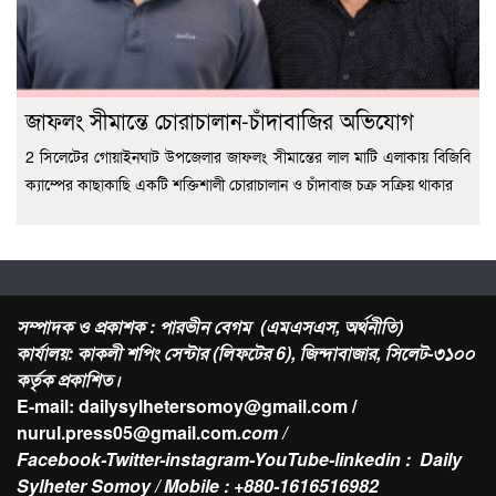
জাফলং সীমান্তে চোরাচালান-চাঁদাবাজির অভিযোগ
2 সিলেটের গোয়াইনঘাট উপজেলার জাফলং সীমান্তের লাল মাটি এলাকায় বিজিবি
ক্যাম্পের কাছাকাছি একটি শক্তিশালী চোরাচালান ও চাঁদাবাজ চক্র সক্রিয় থাকার
সম্পাদক ও প্রকাশক : পারভীন বেগম (এমএসএস, অর্থনীতি)
কার্যালয়: কাকলী শপিং সেন্টার (লিফটের 6), জিন্দাবাজার, সিলেট-৩১০০
কর্তৃক প্রকাশিত।
E-mail: dailysylhetersomoy@gmail.com /
nurul.press05@gmail.com
.com /
Facebook-Twitter-instagram-YouTube-linkedin : Daily
Sylheter Somoy / Mobile : +880-1616516982