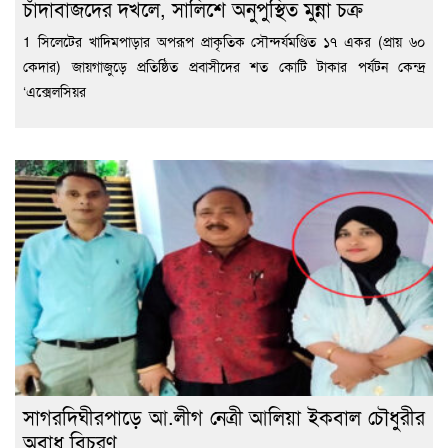
চাঁদাবাজদের দখলে, সালিশে অনুপুস্থিত মুন্না চক্র
1 সিলেটের খাদিমপাড়ার অপরূপ প্রাকৃতিক সৌন্দর্যমণ্ডিত ১৭ একর (প্রায় ৬০
কেদার) জায়গাজুড়ে প্রতিষ্ঠিত প্রবাসীদের শত কোটি টাকার পর্যটন কেন্দ্র
‘এক্সেলসিয়র
সাগরদিঘীরপাড়ে আ.লীগ নেত্রী আলিয়া ইকবাল চৌধুরীর
অবাধ বিচরণ