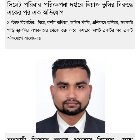
সিলেট পরিবার পরিকল্পনা দপ্তরে নিয়াজ-তুলির বিরুদ্ধে
একের পর এক অভিযোগ
3 স্টাফ রিপোর্টার:: বিয়ে, বদলি-বাণিজ্য, অফিস ফাঁকি, প্রশিক্ষণে অনিয়ম, সরকারি
গাড়ি-জ্বালানির অপব্যবহার থেকে শুরু করে ক্ষমতার দাপট-একটির পর একটি
অভিযোগে আলোচনায়
ব্যবসায়ী মিজানুর রহমান প্রাণভয়ে বিদেশে, দেশে