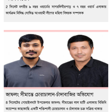
2 সিলেট নগরীর ৯ নম্বর ওয়ার্ডের সাগরদিঘীরপাড় ও ৭ নম্বর ওয়ার্ড এলাকায়
কার্যক্রম নিষিদ্ধ ঘোষিত আওয়ামী লীগের মহিলা বিষয়ক সম্পাদক
জাফলং সীমান্তে চোরাচালান-চাঁদাবাজির অভিযোগ
8 সিলেটের গোয়াইনঘাট উপজেলার জাফলং সীমান্তের লাল মাটি এলাকায় বিজিবি
ক্যাম্পের কাছাকাছি একটি শক্তিশালী চোরাচালান ও চাঁদাবাজ চক্র সক্রিয় থাকার