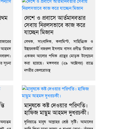
্রথম
দেশে ও প্রবাসে আর্তমানবতার
সেবায় নিরলসভাবে কাজ করে
যাচ্ছেন মিজান
বাজারের
লেখক, সাংবাদিক, কলামিস্ট, সাহিত্যিক ও
িক আহমদ
উন্নয়নকর্মী নজরুল ইসলাম বাসন প্রণীত ‘মিজান’
নবারুণ।
একজন আলোর পথিক গ্রন্থের মোড়ক উন্মোচন
র সূচনা
করা হয়েছে। মঙ্গলবার (২৯ অক্টোবর) রাতে
নগরীর জেলরোডস্থ
তি
মানুষকে কষ্ট দেওয়ার পরিণতি।
হাফিজ মাছুম আহমদ দুধরচকী।
অন্যতম
দুনিয়াতে মানুষ আল্লাহর শ্রেষ্ঠ সৃষ্টি। আমাদের
িলেট এর
আদি পিতা-মাতা আদম ও হাওয়া (আঃ)। তাঁদের