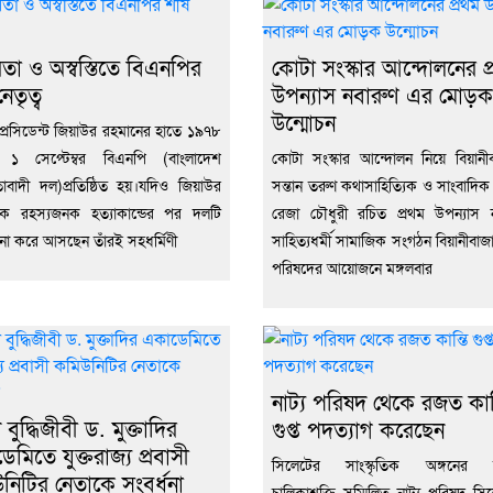
িরতা ও অস্বস্তিতে বিএনপির
কোটা সংস্কার আন্দোলনের প
নেতৃত্ব
উপন্যাস নবারুণ এর মোড়ক
উন্মোচন
্রেসিডেন্ট জিয়াউর রহমানের হাতে ১৯৭৮
 ১ সেপ্টেম্বর বিএনপি (বাংলাদেশ
কোটা সংস্কার আন্দোলন নিয়ে বিয়ানী
তাবাদী দল)প্রতিষ্ঠিত হয়।যদিও জিয়াউর
সন্তান তরুণ কথাসাহিত্যিক ও সাংবাদ
ে রহস্যজনক হত‍্যাকান্ডের পর দলটি
রেজা চৌধুরী রচিত প্রথম উপন্যাস 
না করে আসছেন তাঁরই সহধর্মিণী
সাহিত্যধর্মী সামাজিক সংগঠন বিয়ানীবাজা
পরিষদের আয়োজনে মঙ্গলবার
নাট্য পরিষদ থেকে রজত কান্
বুদ্ধিজীবী ড. মুক্তাদির
গুপ্ত পদত্যাগ করেছেন
মিতে যুক্তরাজ্য প্রবাসী
সিলেটের সাংস্কৃতিক অঙ্গনের 
নিটির নেতাকে সংবর্ধনা
চালিকাশক্তি সম্মিলিত নাট্য পরিষদ স