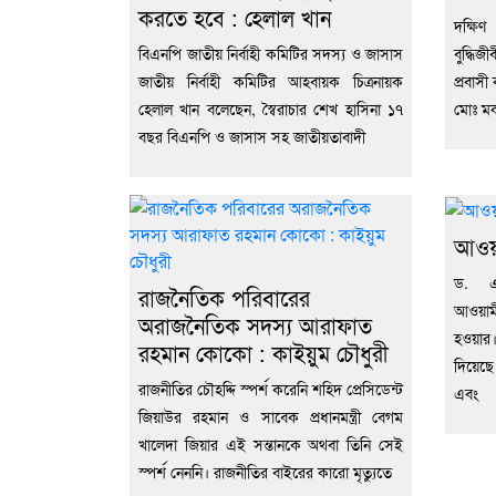
করতে হবে : হেলাল খান
দক্ষিণ
বিএনপি জাতীয় নির্বাহী কমিটির সদস্য ও জাসাস
বুদ্ধি
জাতীয় নির্বাহী কমিটির আহবায়ক চিত্রনায়ক
প্রবাসী
হেলাল খান বলেছেন, স্বৈরাচার শেখ হাসিনা ১৭
মোঃ মক
বছর বিএনপি ও জাসাস সহ জাতীয়তাবাদী
আওয়
ড. এ
রাজনৈতিক পরিবারের
আওয়া
অরাজনৈতিক সদস্য আরাফাত
হওয়ার। 
রহমান কোকো : কাইয়ুম চৌধুরী
দিয়েছে
রাজনীতির চৌহদ্দি স্পর্শ করেনি শহিদ প্রেসিডেন্ট
এবং
জিয়াউর রহমান ও সাবেক প্রধানমন্ত্রী বেগম
খালেদা জিয়ার এই সন্তানকে অথবা তিনি সেই
স্পর্শ নেননি। রাজনীতির বাইরের কারো মৃত্যুতে