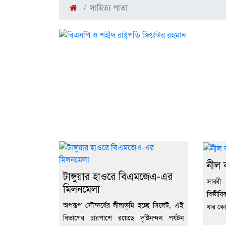
সাহিত্য পাতা
নীল ক
টাঙ্গুয়ার হাওরে বিএমজেএ-এর
সাব্বী
মিলনমেলা
বিভীষি
অপরূপ সৌন্দর্যের লীলাভূমি হচ্ছে সিলেট, এই
যার কো
বিভাগের চারপাশে রয়েছে দৃষ্টিনন্দন পর্যটন