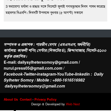
3 যথাযোগ্য মর্যাদা ও শ্রদ্ধার সঙ্গে সিলেটে জুলাই গণঅভ্যুত্থান দিবস পালন করেছে
মহানগর বিএনপি। দিবসটি উপলক্ষে বুধবার (৫ আগস্ট) সকালে
সম্পাদক ও প্রকাশক : পারভীন বেগম (এমএসএস, অর্থনীতি)
কার্যালয়: কাকলী শপিং সেন্টার (লিফটের 6), জিন্দাবাজার, সিলেট-৩১০০
কর্তৃক প্রকাশিত।
E-mail: dailysylhetersomoy@gmail.com /
nurul.press05@gmail.com
.com /
Facebook-Twitter-instagram-YouTube-linkedin : Daily
Sylheter Somoy / Mobile : +880-1616516982
dailysylhetersomoy@gmail.com
About Us
Contact
-
Privacy Policy
Design & Developed by
Web Nest