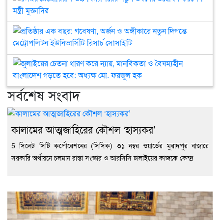
মৃত্যুবার্ষ
খন্
নতু
মেম
আজ
আব্দ
স্বা
উচ্চ
মুক্
আম
বিদ্
প্রতি
দায়
নতু
এক
বাড়
ভবন
বছর
দিয়
উদ্
গবে
জুল
আতি
কর
অর্
চেত
রহম
মন্ত্রী
ও
ধার
সর্বশেষ সংবাদ
মুক্
অঙ্গ
কর
নতু
ন্যায়
দিগন
মান
মেট
ও
কালামের আত্মজাহিরের কৌশল ‘হাস্যকর’
ইউনি
বৈষম
5 সিলেট সিটি কর্পোরেশনের (সিসিক) ৩১ নম্বর ওয়ার্ডের মুরাদপুর বাজারে
রিসার
বাং
সোস
গড়
সরকারি অর্থায়নে চলমান রাস্তা সংস্কার ও আরসিসি ঢালাইয়ের কাজকে কেন্দ্র
হবে
অধ্য
মো.
ফয়জ
হক