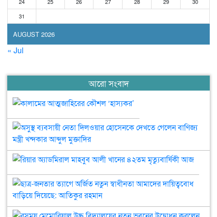
24
25
26
27
28
29
30
31
AUGUST 2026
« Jul
আরো সংবাদ
কালামের
আত্মজাহিরের
কৌশল
অসুস
‘হাস্যকর’
ব্যব
নেত
রিয়ার
দিল
অ্যাডমি
হো
মাহবুব
দেখ
ছাত্র
আলী
গেল
জন
খানের
বাণি
ত্যা
৪২তম
মন্ত্রী
অর্
রস