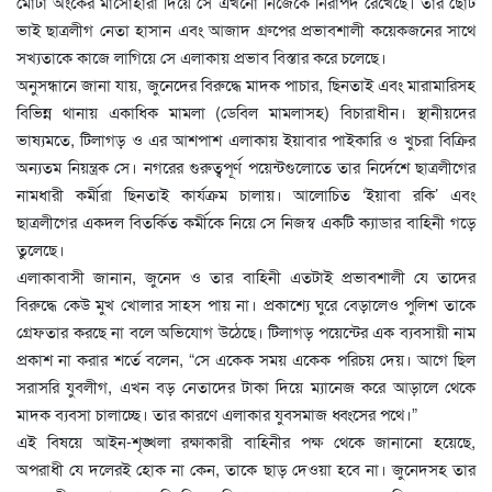
মোটা অংকের মাসোহারা দিয়ে সে এখনো নিজেকে নিরাপদ রেখেছে। তার ছোট
ভাই ছাত্রলীগ নেতা হাসান এবং আজাদ গ্রুপের প্রভাবশালী কয়েকজনের সাথে
সখ্যতাকে কাজে লাগিয়ে সে এলাকায় প্রভাব বিস্তার করে চলেছে।
অনুসন্ধানে জানা যায়, জুনেদের বিরুদ্ধে মাদক পাচার, ছিনতাই এবং মারামারিসহ
বিভিন্ন থানায় একাধিক মামলা (ডেবিল মামলাসহ) বিচারাধীন। স্থানীয়দের
ভাষ্যমতে, টিলাগড় ও এর আশপাশ এলাকায় ইয়াবার পাইকারি ও খুচরা বিক্রির
অন্যতম নিয়ন্ত্রক সে। নগরের গুরুত্বপূর্ণ পয়েন্টগুলোতে তার নির্দেশে ছাত্রলীগের
নামধারী কর্মীরা ছিনতাই কার্যক্রম চালায়। আলোচিত ‘ইয়াবা রকি’ এবং
ছাত্রলীগের একদল বিতর্কিত কর্মীকে নিয়ে সে নিজস্ব একটি ক্যাডার বাহিনী গড়ে
তুলেছে।
এলাকাবাসী জানান, জুনেদ ও তার বাহিনী এতটাই প্রভাবশালী যে তাদের
বিরুদ্ধে কেউ মুখ খোলার সাহস পায় না। প্রকাশ্যে ঘুরে বেড়ালেও পুলিশ তাকে
গ্রেফতার করছে না বলে অভিযোগ উঠেছে। টিলাগড় পয়েন্টের এক ব্যবসায়ী নাম
প্রকাশ না করার শর্তে বলেন, “সে একেক সময় একেক পরিচয় দেয়। আগে ছিল
সরাসরি যুবলীগ, এখন বড় নেতাদের টাকা দিয়ে ম্যানেজ করে আড়ালে থেকে
মাদক ব্যবসা চালাচ্ছে। তার কারণে এলাকার যুবসমাজ ধ্বংসের পথে।”
এই বিষয়ে আইন-শৃঙ্খলা রক্ষাকারী বাহিনীর পক্ষ থেকে জানানো হয়েছে,
অপরাধী যে দলেরই হোক না কেন, তাকে ছাড় দেওয়া হবে না। জুনেদসহ তার