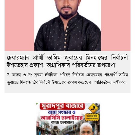
চেয়ারম্যান প্রার্থী তামিম জুবায়ের মিনহাজের নির্বাচনী
ইশতেহার প্রকাশ, অগ্রাধিকার পরিবর্তনের রূপরেখা
7 আসন্ন ৩ নং সুরমা ইউনিয়ন পরিষদ নির্বাচনে চেয়ারম্যান পদপ্রার্থী তামিম
জুবায়ের মিনহাজ তাঁর নির্বাচনী ইশতেহার প্রকাশ করেছেন। “পরিবর্তনের অঙ্গীকার,