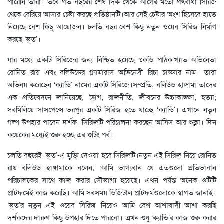
পারেনি তারা। তবে গত বছরের শেষ দিক থেকে আগের মতো গৎবাঁধা সিরিজ
থেকে বেরিয়ে আসার চেষ্টা করছে প্রতিষ্ঠানটি।আর সেই চেষ্টার অংশ হিসেবে হাতে
নিয়েছে বেশ কিছু আয়োজন। চলতি বছর বেশ কিছু নতুন ওয়েব সিরিজ নির্মাণ
করছে ‘ভূত’।
যার মধ্যে একটি সিরিজের জন্য নিশ্চিত হয়েছে ‘কেডি পাঠক’খ্যাত অভিনেতা
রোনিত রায় এবং বলিউডের গ্ল্যামারাস অভিনেত্রী রিচা চাড্ডার নাম। তারা
অভিনয় করেছেন ‘ক্যান্ডি’ নামের একটি সিরিজে।সম্প্রতি, বলিউড হাঙ্গামা তাদের
এক প্রতিবেদনে জানিয়েছে, ‘ড্রাগ, রাজনীতি, জীবনের উচ্চাকাঙ্ক্ষা, হত্যা;
সবমিলিয়ে সাসপেন্সে ভরপুর একটি সিরিজ হতে যাচ্ছে ‘ক্যান্ডি’। এখানে নতুন
গল্প উপহার পাবেন দর্শক।’সিরিজটি পরিচালনা করছেন আসিস আর শুক্লা। দিন
কয়েকের মধ্যেই শুরু হচ্ছে এর শুটিং পর্ব।
চলতি বছরেই ‘ভূত’-এ মুক্তি দেওয়া হবে সিরিজটি।নতুন এই সিরিজ নিয়ে রোনিত
রায় বলিউড হাঙ্গামাকে বলেন, ‘আমি ভাগ্যবান যে এতগুলো প্রতিভাবান
পরিচালকের সাথে কাজ করার সৌভাগ্য হয়েছে। এখন পর্যন্ত অনেক ওটিটি
প্লাটফর্মেই কাজ করেছি। আমি সবসময় ডিজিটাল প্লাটফর্মগুলোকে স্বাগত জানাই।
‘ভূত’র নতুন এই ওয়েব সিরিজ নিয়েও আমি বেশ আশাবাদী।আশা করছি
দর্শকদের দারুণ কিছু উপহার দিতে পারবো। এখন শুধু ‘ক্যান্ডি’র কাজ শুরু করার