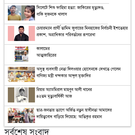
সিলেটে শিশু ফাহিমা হত্যা: জাকিরের মৃত্যুদণ্ড,
বাকি দুজনকে খালাস
চেয়ারম্যান প্রার্থী তামিম জুবায়ের মিনহাজের নির্বাচনী ইশতেহার
প্রকাশ, অগ্রাধিকার পরিবর্তনের রূপরেখা
কালামের
আত্মজাহিরের
কৌশল ‘হাস্যকর’
অসুস্থ ব্যবসায়ী নেতা দিলওয়ার হোসেনকে দেখতে গেলেন
বাণিজ্য মন্ত্রী খন্দকার আব্দুল মুক্তাদির
রিয়ার অ্যাডমিরাল মাহবুব আলী খানের
৪২তম মৃত্যুবার্ষিকী আজ
ছাত্র-জনতার ত্যাগে অর্জিত নতুন স্বাধীনতা আমাদের
দায়িত্ববোধ বাড়িয়ে দিয়েছে: আতিকুর রহমান
সর্বশেষ সংবাদ