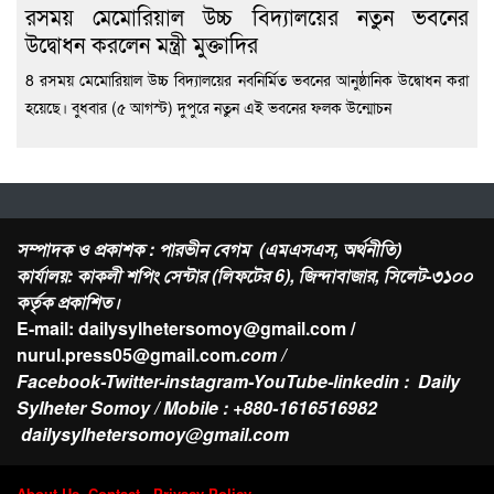
রসময় মেমোরিয়াল উচ্চ বিদ্যালয়ের নতুন ভবনের
উদ্বোধন করলেন মন্ত্রী মুক্তাদির
8 রসময় মেমোরিয়াল উচ্চ বিদ্যালয়ের নবনির্মিত ভবনের আনুষ্ঠানিক উদ্বোধন করা
হয়েছে। বুধবার (৫ আগস্ট) দুপুরে নতুন এই ভবনের ফলক উন্মোচন
সম্পাদক ও প্রকাশক : পারভীন বেগম (এমএসএস, অর্থনীতি)
কার্যালয়: কাকলী শপিং সেন্টার (লিফটের 6), জিন্দাবাজার, সিলেট-৩১০০
কর্তৃক প্রকাশিত।
E-mail: dailysylhetersomoy@gmail.com /
nurul.press05@gmail.com
.com /
Facebook-Twitter-instagram-YouTube-linkedin : Daily
Sylheter Somoy / Mobile : +880-1616516982
dailysylhetersomoy@gmail.com
About Us
Contact
-
Privacy Policy