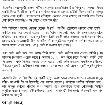
বিএনপির মেয়রপ্রার্থী বলেন, শহীদ সেকেন্দার মেমোরিয়াল উচ্চ বিদ্যালয় কেন্দ্রে নিজের
ভোটটা দিতে গিয়েছিলাম।নৌকার সমর্থকরা আমাকে আমার ভোটটাই দিতে দেয়নি। কেন্দ্রে
ঢুকতে দেয়া হয়নি। বাংলাদেশের ইতিহাসে কোথাও এমন হয়েছে যে প্রার্থী তার নিজের
ভোট দিতে পারেননি? এমন ভোটে থেকে লাভ কী?
তিনি অভিযোগ করেন, কোনো কেন্দ্রে বিএনপি প্রার্থীর এজেন্টদের থাকতে দেয়া হয়নি।
সবাইকে বের করে দেওয়া হয়েছে। আর তিনি যখন ভোট দিতে যান তখন কেন্দ্রে তাকে
লাঞ্ছিতও করা হয়েছে। এর প্রতিবাদে তিনি ভোট বর্জন করছেন।অভিযোগের বিষয়ে
জানতে চাইলে আওয়ামী লীগ মনোনীত নৌকা প্রতীকের প্রার্থী ও বর্তমান মেয়র আবদুল
মালেক বলেন, এখন বেলা ১১টা। ভোট যা হওয়ার হয়ে গেছে।
এখন ভোট বর্জন করে লাভ আছে?তিনি বলেন, ভোট বর্জনের কথা এখনও শুনিনি। সব
জায়গায় বিএনপির এজেন্ট আছে। শুনলাম ১৫-২০ জন নিয়ে গিয়ে বিএনপি প্রার্থী ভোট
দিয়েছেন। এখন নিশ্চিত পরাজয় দেখে হয়তো ভোট বর্জন করছেন।ভবানীগঞ্জ পৌরসভা
নির্বাচনে ব্যালটে ভোটগ্রহণ করা হচ্ছে। মেয়র পদে মোট চারজন প্রার্থী প্রতিদ্বন্দ্বিতা
করছেন।
আওয়ামী লীগ ও বিএনপির দুই প্রার্থী ছাড়া অন্য দুজন হলেন- স্বতন্ত্র এসএম মামুনুর
রশীদ (আওয়ামী লীগের বিদ্রোহী) এবং কামাল হোসেন। কামালের প্রতীক নারিকেল গাছ।
আর মামুনুর রশীদের প্রতীক জগ।দ্বিতীয় ধাপে রাজশাহীর তিনটি পৌরসভায় নির্বাচন
অনুষ্ঠিত হচ্ছে। অন্য দুটি পৌরসভা হলো- গোদাগাড়ী উপজেলার কাঁকনহাট এবং বাঘা
উপজেলার আড়ানী।
S/H-(Rabbi-4)