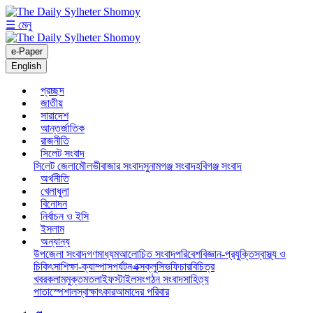
☰ মেনু
e-Paper
English
প্রচ্ছদ
জাতীয়
সারাদেশ
আন্তর্জাতিক
রাজনীতি
সিলেট সংবাদ
সিলেট জেলা
মৌলভীবাজার সংবাদ
সুনামগঞ্জ সংবাদ
হবিগঞ্জ সংবাদ
অর্থনীতি
খেলাধুলা
বিনোদন
নির্বাচন ও ইসি
ইসলাম
অন্যান্য
উপজেলা সংবাদ
গণমাধ্যম
আলোচিত সংবাদ
পরিবেশ
বিজ্ঞান-প্রযুক্তি
স্বাস্থ্য ও
চিকিৎসা
শিক্ষা-ক্যাম্পাস
পর্যটন
এক্সক্লুসিভ
ফিচার
বিচিত্র
খবর
কলাম
মুক্তমত
লাইফস্টাইল
সংগঠন সংবাদ
সাহিত্য
পাতা
স্পেশাল
স্বাক্ষাৎকার
আমাদের পরিবার