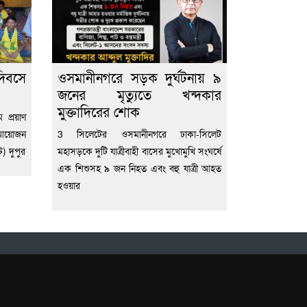
 দিবসে
ওসমানীনগরে সড়ক দুর্ঘটনায় ৯
জনের মৃত্যুতে খন্দকার
মুক্তাদিরের শোক
 প্রয়াণ
 আয়োজন
3 সিলেটের ওসমানীনগরে ঢাকা-সিলেট
ট) দুপুর
মহাসড়কে দুটি যাত্রীবাহী বাসের মুখোমুখি সংঘর্ষে
এক শিশুসহ ৯ জন নিহত এবং বহু যাত্রী আহত
হওয়ার