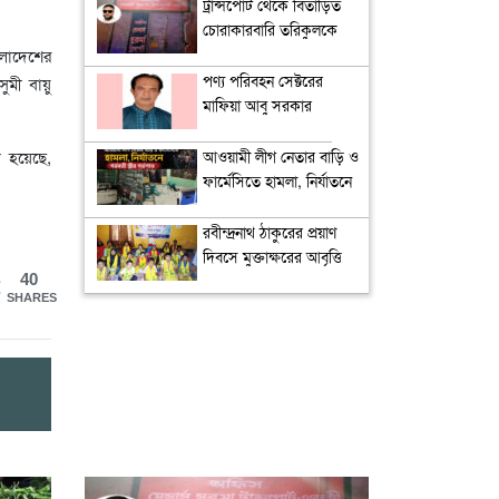
ট্রান্সপোর্ট থেকে বিতাড়িত
চোরাকারবারি তরিকুলকে
গ্রেপ্তারের দাবি
ংলাদেশের
পণ্য পরিবহন সেক্টরের
সুমী বায়ু
মাফিয়া আবু সরকার
া হয়েছে,
আওয়ামী লীগ নেতার বাড়ি ও
ফার্মেসিতে হামলা, নির্যাতনে
গর্ভবতী স্ত্রীর গর্ভপাত
রবীন্দ্রনাথ ঠাকুরের প্রয়াণ
দিবসে মুক্তাক্ষরের আবৃত্তি
40
শ্রদ্ধা
SHARES