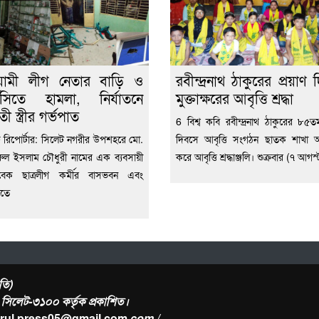
়ামী লীগ নেতার বাড়ি ও
রবীন্দ্রনাথ ঠাকুরের প্রয়াণ
মেসিতে হামলা, নির্যাতনে
মুক্তাক্ষরের আবৃত্তি শ্রদ্ধা
তী স্ত্রীর গর্ভপাত
6 বিশ্ব কবি রবীন্দ্রনাথ ঠাকুরের ৮৫তম
ফ রিপোর্টার: সিলেট নগরীর উপশহরে মো.
দিবসে আবৃত্তি সংগঠন ছাতক শাখা
ল ইসলাম চৌধুরী নামের এক ব্যবসায়ী
করে আবৃত্তি শ্রদ্ধাঞ্জলি। শুক্রবার (৭ আগস্
েক ছাত্রলীগ কর্মীর বাসভবন এবং
িতে
তি)
র, সিলেট-৩১০০ কর্তৃক প্রকাশিত।
urul.press05@gmail.com
.com /