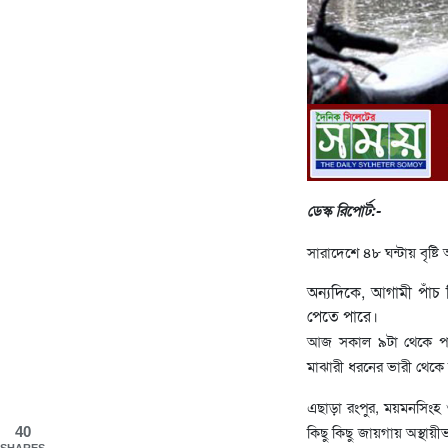
ডেস্ক রিপোর্ট:-
সারাদেশে ৪৮ ঘন্টায় বৃষ্
অন্যদিকে, আগামী পাঁচ দ
পেতে পারে।
আজ সকাল ৯টা থেকে পরবর
মাঝারী ধরনের ভারী থেকে 
এছাড়া রংপুর, ময়মনসিংহ 
কিছু কিছু জায়গায় অস্থায়ী
40