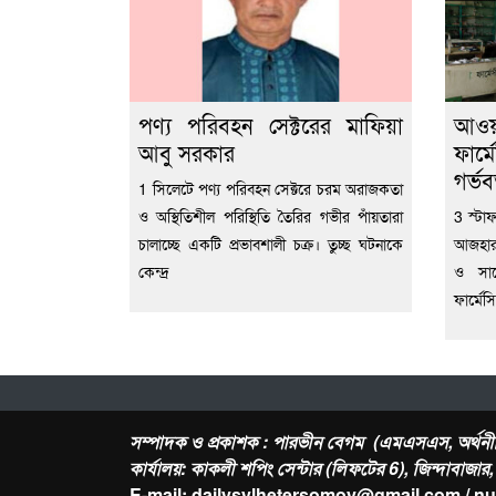
পণ্য পরিবহন সেক্টরের মাফিয়া
আওয
আবু সরকার
ফার্
গর্ভব
1 সিলেটে পণ্য পরিবহন সেক্টরে চরম অরাজকতা
ও অস্থিতিশীল পরিস্থিতি তৈরির গভীর পাঁয়তারা
3 স্টা
চালাচ্ছে একটি প্রভাবশালী চক্র। তুচ্ছ ঘটনাকে
আজহারু
কেন্দ্র
ও সাব
ফার্মেস
সম্পাদক ও প্রকাশক : পারভীন বেগম (এমএসএস, অর্থনী
কার্যালয়: কাকলী শপিং সেন্টার (লিফটের 6), জিন্দাবাজা
E-mail: dailysylhetersomoy@gmail.com / n