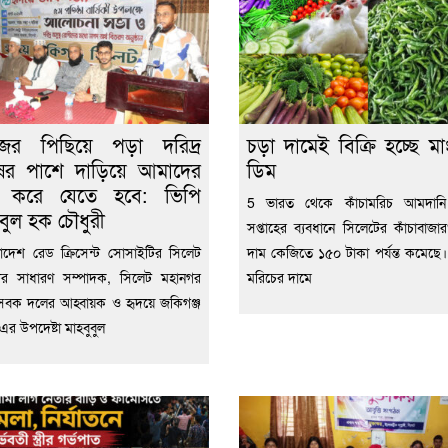
জের পিছিয়ে পড়া দরিদ্র
চড়া দামেই বিক্রি হচ্ছে ম
ষের পাশে দাড়িয়ে আমাদের
ডিম
 করে যেতে হবে: ভিপি
5 ভারত থেকে কাঁচামরিচ আমদানি
ুবুল হক চৌধুরী
সপ্তাহের ব্যবধানে সিলেটের কাঁচাবাজা
াদেশ রেড ক্রিসেন্ট সোসাইটির সিলেট
দাম কেজিতে ১৫০ টাকা পর্যন্ত কমেছে
ের সাধারণ সম্পাদক, সিলেট মহানগর
মরিচের দামে
ছাসেবক দলের আহ্বায়ক ও হৃদয়ে জকিগঞ্জ
এর উপদেষ্টা মাহবুবুল