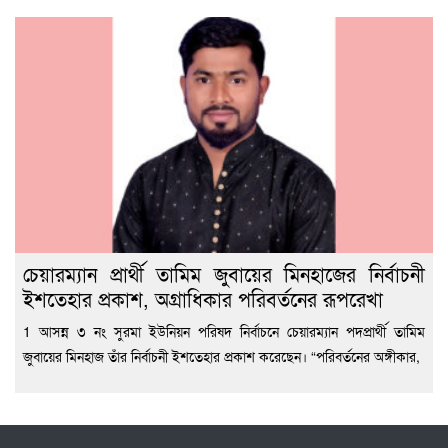
চেয়ারম্যান প্রার্থী তামিম জুবায়ের মিনহাজের নির্বাচনী
ইশতেহার প্রকাশ, অগ্রাধিকার পরিবর্তনের রূপরেখা
1 আসন্ন ৩ নং সুরমা ইউনিয়ন পরিষদ নির্বাচনে চেয়ারম্যান পদপ্রার্থী তামিম
জুবায়ের মিনহাজ তাঁর নির্বাচনী ইশতেহার প্রকাশ করেছেন। “পরিবর্তনের অঙ্গীকার,