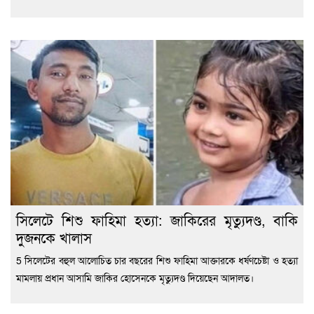
সিলেটে শিশু ফাহিমা হত্যা: জাকিরের মৃত্যুদণ্ড, বাকি
দুজনকে খালাস
5 সিলেটের বহুল আলোচিত চার বছরের শিশু ফাহিমা আক্তারকে ধর্ষণচেষ্টা ও হত্যা
মামলায় প্রধান আসামি জাকির হোসেনকে মৃত্যুদণ্ড দিয়েছেন আদালত।