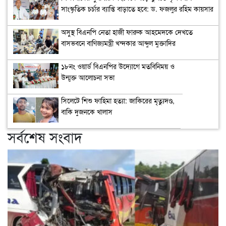
সাংস্কৃতিক চর্চার ব্যাপ্তি বাড়াতে হবে: ড. ফজলুর রহিম কায়সার
অসুস্থ বিএনপি নেতা হাজী ফারুক আহমেদকে দেখতে
বাসভবনে বাণিজ্যমন্ত্রী খন্দকার আব্দুল মুক্তাদির
১৮নং ওয়ার্ড বিএনপির উদ্যোগে মতবিনিময় ও
উন্মুক্ত আলোচনা সভা
সিলেটে শিশু ফাহিমা হত্যা: জাকিরের মৃত্যুদণ্ড,
বাকি দুজনকে খালাস
সর্বশেষ সংবাদ