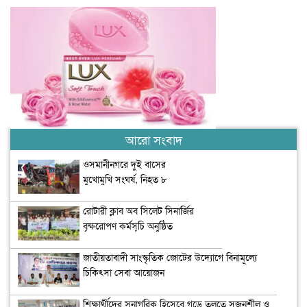
আরো সংবাদ
ওসমানীনগরে দুই বাসের
মুখোমুখি সংঘর্ষ, নিহত ৮
রোটারী ক্লাব অব সিলেট সিনার্জির
বৃক্ষরোপণ কর্মসূচি অনুষ্ঠিত
জাতীয়তাবাদী সাংস্কৃতিক জোটের উদ্যোগে বিনামূল্যে
চিকিৎসা সেবা আয়োজন
শিক্ষার্থীদের সুনাগরিক হিসেবে গড়ে তুলতে সৃজনশীল ও