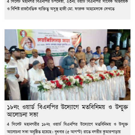
4 সিলেট মহানগর বিএনপির উপদেষ্টা, ২৩নং ওয়ার্ড বিএনপির সাবেক আহ্বায়ক
ও বিশিষ্ট রাজনৈতিক ব্যক্তিত্ব অসুস্থ হাজী মো. ফারুক আহমেদকে দেখতে
১৮নং ওয়ার্ড বিএনপির উদ্যোগে মতবিনিময় ও উন্মুক্ত
আলোচনা সভা
4 সিলেট মহানগরীর ১৮নং ওয়ার্ড বিএনপির উদ্যোগে মতবিনিময় ও উন্মুক্ত
আলোচনা সভা অনুষ্ঠিত হয়েছে। বুধবার (৫ আগস্ট) রাতে নগরীর কুমারপাড়ায়